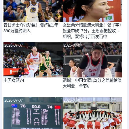
昔日勇士夺冠功臣！曝卢尼1年
女篮两分惜败澳大利亚！张子宇7
390万签约湖人
投全中砍17分，王思雨把控攻防
组织，双将出手百发百中
2026-07-07
2026-07-07
中国女篮74
遗憾！中国女篮以2分之差输给澳
大利亚，单节6
2026-07-07
2026-07-07