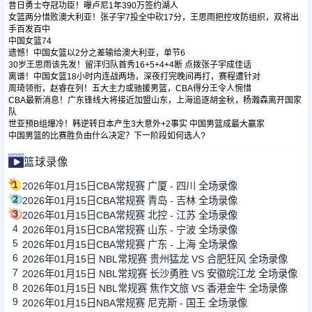
昔日勇士夺冠功臣！曝卢尼1年390万签约湖人
女篮两分惜败澳大利亚！张子宇7投全中砍17分，王思雨把控攻防组织，双将出
手百发百中
中国女篮74
遗憾！中国女篮以2分之差输给澳大利亚，单节6
30岁王思雨该先发！留洋归队首秀16+5+4+4断 点拨张子宇成佳话
离谱！中国女篮18小时内连战两场，深夜打完晚间再打，赛程遭针对
周琦领衔，赵睿在列！五大主力或驰援男篮，CBA得分王令人惋惜
CBA最新消息！广东锋线大将接近加盟山东，上海追逐胡金秋，杨瀚森离开国家
队
世亚预B组爆冷！韩逆转日本产生3大意外+2事实 中国男篮成最大赢家
中国男篮的比赛胜负由什么决定？下一阶段如何选人?
篮球录像
1
2026年01月15日CBA常规赛 广厦 - 四川 全场录像
2
2026年01月15日CBA常规赛 青岛 - 吉林 全场录像
3
2026年01月15日CBA常规赛 北控 - 江苏 全场录像
4
2026年01月15日CBA常规赛 山东 - 宁波 全场录像
5
2026年01月15日CBA常规赛 广东 - 上海 全场录像
6
2026年01月15日 NBL常规赛 贵州猛龙 VS 合肥狂风 全场录像
7
2026年01月15日 NBL常规赛 长沙勇胜 VS 安徽皖江龙 全场录像
8
2026年01月15日 NBL常规赛 焦作文旅 VS 香港金牛 全场录像
9
2026年01月15日NBA常规赛 尼克斯 - 国王 全场录像