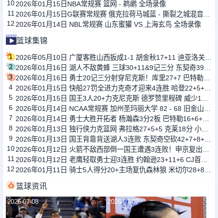
10
2026年01月15日NBA常规赛 篮网 - 鹈鹕 全场录像
11
2026年01月15日G联赛常规赛 俄克拉荷马城蓝 - 撕裂之城混音 全场录像
12
2026年01月14日 NBL常规赛 山东蜜獾 VS 上海玄鸟 全场录像
篮球集锦
1
2026年05月10日 广厦客胜山西扳成1-1 胡金秋17+11 迪亚洛关键上篮不中
2
2026年01月16日 湖人不敌黄蜂 三球30+11&9记三分 东契奇39分 詹姆斯29+9+6
3
2026年01月16日 勇士20记三分射穿尼克斯！库里27+7 巴特勒32+8 穆迪三分9中7
4
2026年01月15日 快船27罚全进力克奇才迎来4连胜 哈登22+5+8 伦纳德33分4断
5
2026年01月15日 国王3人20+力克尼克斯 德罗赞里程碑 威少11助 布伦森伤退
6
2026年01月14日 NCAA常规赛 加州圣玛丽大学 82 - 68 旧金山大学 全场集锦
7
2026年01月14日 勇士大胜开拓者 杨瀚森3分2板 巴特勒16+6+5 库里9中2送11助
8
2026年01月13日 独行侠力克篮网 弗拉格27+5+5 克莱18分 小波特28+9
9
2026年01月13日 国王背靠背送湖人3连败 东契奇空砍42+7+8+4断 威少22+5+7
10
2026年01月12日 火箭不敌西部倒一国王遭遇3连败！申京复出19+9 阿门31+13+6
11
2026年01月12日 老鹰轻取勇士迎3连胜 约翰逊23+11+6 CJ首秀12分 库里31+5
12
2026年01月11日 骑士5人得分20+主场复仇森林狼 米切尔28+8 爱德华兹25+5
篮球资讯
2026-07-08
2026-07-07