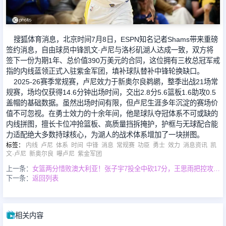
足球新闻
搜狐体育消息，北京时间7月8日，ESPN知名记者Shams带来重磅
签约消息，自由球员中锋凯文·卢尼与洛杉矶湖人达成一致，双方将
篮球新闻
签下一份为期1年、总价值390万美元的合同，这位拥有三枚总冠军戒
指的内线蓝领正式入驻紫金军团，填补球队替补中锋轮换缺口。
2025-26赛季常规赛，卢尼效力于新奥尔良鹈鹕，整季出战21场常
规赛，场均仅获得14.6分钟出场时间，交出2.8分5.6篮板1.6助攻0.5
盖帽的基础数据。虽然出场时间有限，但卢尼生涯多年沉淀的赛场价
值不可忽视。在勇士效力的十余年间，他是球队夺冠体系不可或缺的
内线拼图，擅长卡位冲抢篮板、高质量挡拆掩护，护框与无球配合能
力适配绝大多数持球核心，为湖人的战术体系增加了一块拼图。
标签
：
内线
卢尼
体系
时间
中锋
消息
常规赛
功臣
勇士
效力
消息资讯
凯
文·卢尼
新奥尔良
曝卢尼
紫金军团
上一条：
女篮两分惜败澳大利亚！张子宇7投全中砍17分，王思雨把控攻防组织，双将出手百发百中
下一条：
返回列表
相关内容