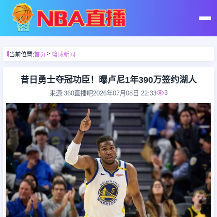
首页
>
当前位置:
首页
篮球新闻
足球直播
昔日勇士夺冠功臣！曝卢尼1年390万签约湖人
3
来源:360直播吧
2026年07月08日 22:33
篮球直播
足球录像
篮球录像
足球集锦
篮球集锦