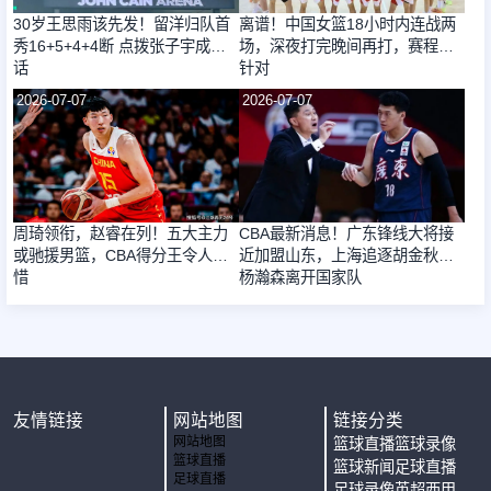
30岁王思雨该先发！留洋归队首
离谱！中国女篮18小时内连战两
秀16+5+4+4断 点拨张子宇成佳
场，深夜打完晚间再打，赛程遭
话
针对
2026-07-07
2026-07-07
周琦领衔，赵睿在列！五大主力
CBA最新消息！广东锋线大将接
或驰援男篮，CBA得分王令人惋
近加盟山东，上海追逐胡金秋，
惜
杨瀚森离开国家队
友情链接
网站地图
链接分类
网站地图
篮球直播
篮球录像
篮球直播
篮球新闻
足球直播
足球直播
足球录像
英超
西甲