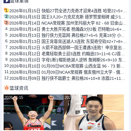
篮球集锦
1
2026年01月15日 快船27罚全进力克奇才迎来4连胜 哈登22+5+8 伦纳德33分4断
2
2026年01月15日 国王3人20+力克尼克斯 德罗赞里程碑 威少11助 布伦森伤退
3
2026年01月14日 NCAA常规赛 加州圣玛丽大学 82 - 68 旧金山大学 全场集锦
4
2026年01月14日 勇士大胜开拓者 杨瀚森3分2板 巴特勒16+6+5 库里9中2送11助
5
2026年01月13日 独行侠力克篮网 弗拉格27+5+5 克莱18分 小波特28+9
6
2026年01月13日 国王背靠背送湖人3连败 东契奇空砍42+7+8+4断 威少22+5+7
7
2026年01月12日 火箭不敌西部倒一国王遭遇3连败！申京复出19+9 阿门31+13+6
8
2026年01月12日 老鹰轻取勇士迎3连胜 约翰逊23+11+6 CJ首秀12分 库里31+5
9
2026年01月10日 字母1断1帽拒绝湖人逆转 詹姆斯26+9+10 东契奇25中8&致命6犯
10
2026年01月10日 01月09日WCBA常规赛 山西女篮 96 - 73 新疆女篮 全场集锦
11
2026年01月09日 01月09日NCAA常规赛 俄亥俄州立大学 - 俄勒冈大学 集锦
12
2026年01月09日 独行侠不敌爵士 弗拉格26+10+8 浓眉21+11&伤退 马尔卡宁33+7
篮球资讯
2026-01-15
2026-01-15