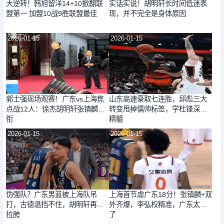
大逆转！韩旭留洋14+10掀翻联
实话实说！胡明轩长时间低迷表
盟第一 加盟10战9胜联盟最佳
现，并不完全是身体原因
2026-01-15
2026-01-15
郭士强现场观赛！广东vs上海焦
山东高速豪取七连胜，邱彪三大
点战12人：徐杰胡明轩张镇麟领
转变甩掉儒帅标签，学杜锋深得
衔
精髓
2026-01-15
2026-01-15
伪强队？广东男篮被上海队吊
上海首节虐广东18分！张镇麟+双
打，古德温挡不住，胡明轩再度
外齐爆，李弘权精准，广东太铁
拉胯
了