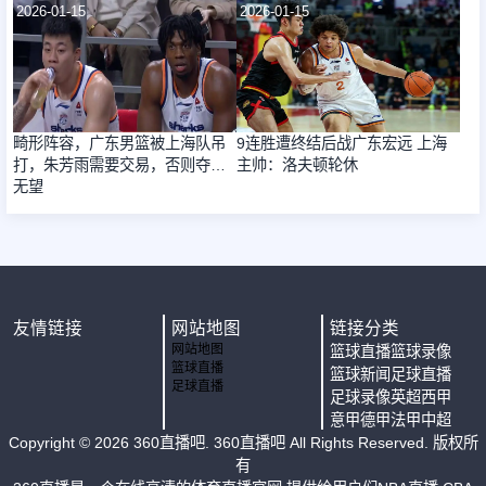
2026-01-15
2026-01-15
畸形阵容，广东男篮被上海队吊
9连胜遭终结后战广东宏远 上海
打，朱芳雨需要交易，否则夺冠
主帅：洛夫顿轮休
无望
友情链接
网站地图
链接分类
网站地图
篮球直播
篮球录像
篮球直播
篮球新闻
足球直播
足球直播
足球录像
英超
西甲
意甲
德甲
法甲
中超
Copyright ©
2026
360直播吧
. 360直播吧 All Rights Reserved. 版权所
有