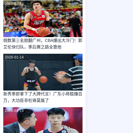
2026-01-14
倒数第三名掀翻广州，CBA爆出大冷门！郭
艾伦快归队，季后赛之路全靠他
2026-01-14
新秀季即拿下了大牌代言！广东小将稳赚百
万，大功臣非杜锋莫属了
2026-01-14