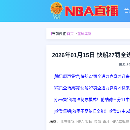
首
>
当前位置:
首页
篮球集锦
2026年01月15日 快船27罚
来源:3
[腾讯原声集锦]快船27罚全进力克奇才迎来4连
[腾讯全场集锦]快船27罚全进力克奇才迎来4连
[小卡集锦]精准制导模式！伦纳德三分11中7
[哈登集锦]效率不高依旧全能！哈登17中5拿
标签
：
比赛集锦
NBA
篮球
快船
奇才
NBA常规赛