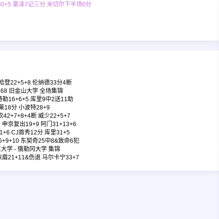
30+5 豪泽7记三分 米切尔下半场0分
登22+5+8 伦纳德33分4断
- 68 旧金山大学 全场集锦
勒16+6+5 库里9中2送11助
莱18分 小波特28+9
2+7+8+4断 威少22+5+7
京复出19+9 阿门31+13+6
+6 CJ首秀12分 库里31+5
+9+10 东契奇25中8&致命6犯
立大学 - 俄勒冈大学 集锦
浓眉21+11&伤退 马尔卡宁33+7