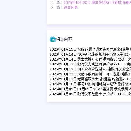
上一条：
2025年10月30日 绿军终结骑士3连胜 布朗
下一条：
返回列表
相关内容
2026年01月15日 快船27罚全进力克奇才迎来4连胜 哈
2026年01月14日 NCAA常规赛 加州圣玛丽大学 82 
2026年01月14日 勇士大胜开拓者 杨瀚森3分2板 巴特
2026年01月13日 独行侠力克篮网 弗拉格27+5+5 克
2026年01月13日 国王背靠背送湖人3连败 东契奇空砍4
2026年01月12日 火箭不敌西部倒一国王遭遇3连败！申
2026年01月12日 老鹰轻取勇士迎3连胜 约翰逊23+11
2026年01月10日 字母1断1帽拒绝湖人逆转 詹姆斯26
2026年01月09日 01月09日NCAA常规赛 俄亥俄州
2026年01月09日 独行侠不敌爵士 弗拉格26+10+8 