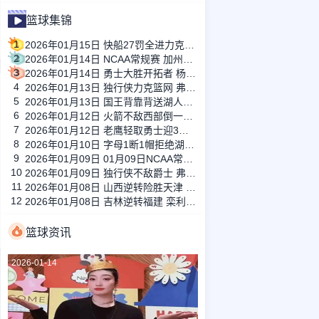
篮球集锦
1
2026年01月15日 快船27罚全进力克奇才迎来4连胜 哈登22+5+8 伦纳德33分4断
2
2026年01月14日 NCAA常规赛 加州圣玛丽大学 82 - 68 旧金山大学 全场集锦
3
2026年01月14日 勇士大胜开拓者 杨瀚森3分2板 巴特勒16+6+5 库里9中2送11助
4
2026年01月13日 独行侠力克篮网 弗拉格27+5+5 克莱18分 小波特28+9
5
2026年01月13日 国王背靠背送湖人3连败 东契奇空砍42+7+8+4断 威少22+5+7
6
2026年01月12日 火箭不敌西部倒一国王遭遇3连败！申京复出19+9 阿门31+13+6
7
2026年01月12日 老鹰轻取勇士迎3连胜 约翰逊23+11+6 CJ首秀12分 库里31+5
8
2026年01月10日 字母1断1帽拒绝湖人逆转 詹姆斯26+9+10 东契奇25中8&致命6犯
9
2026年01月09日 01月09日NCAA常规赛 俄亥俄州立大学 - 俄勒冈大学 集锦
10
2026年01月09日 独行侠不敌爵士 弗拉格26+10+8 浓眉21+11&伤退 马尔卡宁33+7
11
2026年01月08日 山西逆转险胜天津 奈特22分 哈姆雷特34+8 林庭谦12分
12
2026年01月08日 吉林逆转福建 栾利程19分 威尔逊23+9 邹阳16+13
篮球资讯
2026-01-14