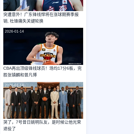
突遭意外！广东锋线悍将在涨球期赛季报
销, 杜锋痛失关键轮换
2026-01-14
CBA再出顶级锋线球员！场均17分6板，完
胜张镇麟和曾凡博
2026-01-14
哭了，7号昔日姚明队友，是时候让他光荣
退役了