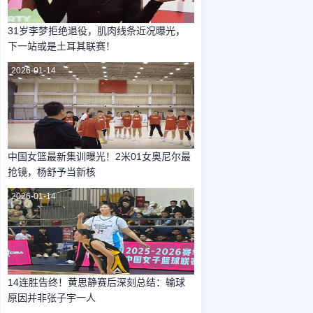
31岁李梦拒绝退役，肌肉线条近况曝光，
下一站或是土耳其联赛！
2026-01-14
中国女篮最新集训曝光！2米01女奥尼尔最
抢镜，杨舒予当新核
2026-01-14
14连胜告终！黄思静赛后深刻总结：输球
原因并非张子宇一人