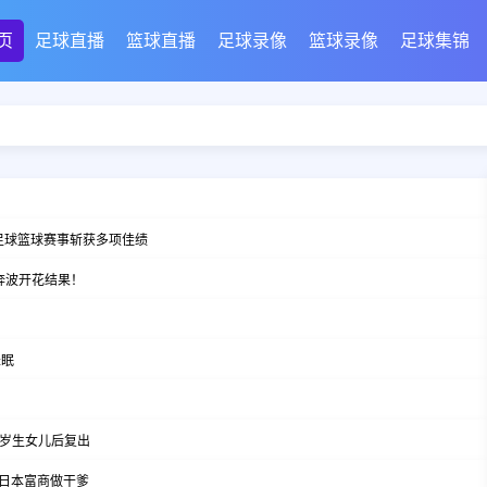
页
足球直播
篮球直播
足球录像
篮球录像
足球集锦
足球篮球赛事斩获多项佳绩
奔波开花结果！
未眠
6岁生女儿后复出
日本富商做干爹