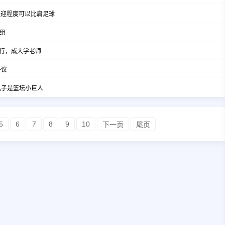
欢迎程度可以比肩足球
组
行，成大学老师
争议
儿子是篮坛小巨人
5
6
7
8
9
10
下一页
尾页