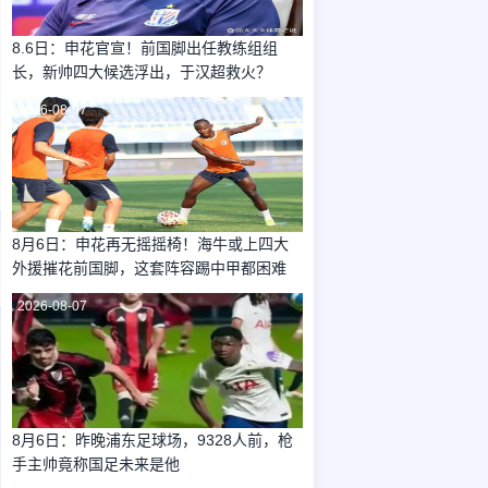
8.6日：申花官宣！前国脚出任教练组组
长，新帅四大候选浮出，于汉超救火？
2026-08-07
8月6日：申花再无摇摇椅！海牛或上四大
外援摧花前国脚，这套阵容踢中甲都困难
2026-08-07
8月6日：昨晚浦东足球场，9328人前，枪
手主帅竟称国足未来是他