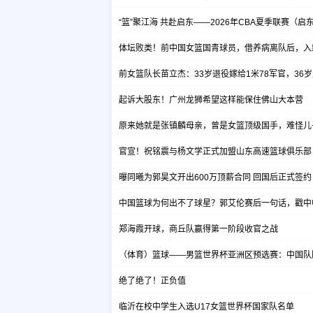
“篮”聚江海 共赴启东——2026年CBA夏季联赛（启
体坛败类！前中国女篮国青球员，借养病离队后，入
前女篮队长苗立杰：33岁退役嫁给1米78军官，36
起诉大股东！广州龙狮希望这样能保住佛山大本营
原来她就是张镇麟母亲，曾是女篮顶级国手，难怪儿
官宣！祝铭震与杨文学正式加盟山东高速篮球俱乐部
曝同曦为郭昊文开出600万顶薪合同 回国后正式签约
中国篮球为何出不了球星？郭艾伦赛后一句话，戳中
郑海霞开球，商丘队赢得第一阶段收官之战
（体育）篮球——男篮世界杯亚洲区预选赛：中国队
绝了绝了！正负值
临沂在校中学生入选U17女篮世界杯国家队名单