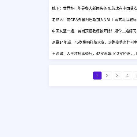
姚明：世界杯可能是各大新闻头条 但篮球在中国受
老熟人！前CBA外援阿巴斯加入NBL上海玄鸟队教练
中国女篮一姐，曾因顶撞教练被开除！如今二婚嫁同
退役14年后，45岁姚明样貌大变，走路姿势奇怪引
王治郅：人生坎坷离婚后，42岁再婚小13岁娇妻，
1
2
3
4