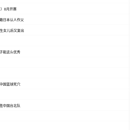
东）8月开赛
籍日本认人作父
岁生女儿后又复出
子能这么优秀
中国篮球死穴
胜中国台北队