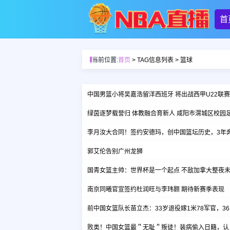
首
当前位置:
首页
> TAG信息列表 > 篮球
中国男篮小将吴嘉浩留洋西班牙 将出战西甲U22联赛
绿茵逐梦载誉归 体教融合育新人 咸阳市渭城区校园
李月汝大合同！签约安德玛，创中国篮坛历史，3年
郭艾伦告别广州龙狮
国青女篮主帅：世界杯是一个起点 不敌加拿大整夜
南京同曦官宣签约杜润旺与李玮颢 期待新赛季表现
前中国女篮队长苗立杰：33岁退役嫁1米78军官，3
败类！中国女篮最＂无耻＂叛徒！装病偷入日籍，认