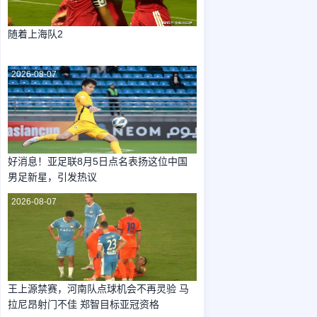
随着上海队2
2026-08-07
好消息！亚足联8月5日点名表扬这位中国
男足新星，引发热议
2026-08-07
王上源禁赛，河南队点球机会不再灵验 马
拉尼昂射门不佳 郑智目标亚冠资格