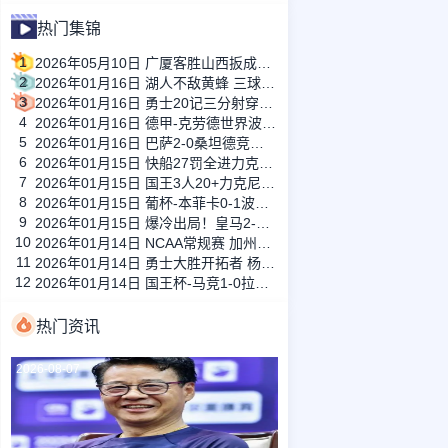
热门集锦
1
2026年05月10日 广厦客胜山西扳成1-1 胡金秋17+11 迪亚洛关键上篮不中
2
2026年01月16日 湖人不敌黄蜂 三球30+11&9记三分 东契奇39分 詹姆斯29+9+6
3
2026年01月16日 勇士20记三分射穿尼克斯！库里27+7 巴特勒32+8 穆迪三分9中7
4
2026年01月16日 德甲-克劳德世界波柳比西奇绝平 十人柏林联合1-1奥格斯堡
5
2026年01月16日 巴萨2-0桑坦德竞技晋级国王杯八强 费兰单刀球破门亚马尔建功
6
2026年01月15日 快船27罚全进力克奇才迎来4连胜 哈登22+5+8 伦纳德33分4断
7
2026年01月15日 国王3人20+力克尼克斯 德罗赞里程碑 威少11助 布伦森伤退
8
2026年01月15日 葡杯-本菲卡0-1波尔图止步八强 贝德纳雷克制胜帕夫利季斯失良机
9
2026年01月15日 爆冷出局！皇马2-3遭西乙队阿尔瓦塞特补时绝杀 无缘国王杯8强
10
2026年01月14日 NCAA常规赛 加州圣玛丽大学 82 - 68 旧金山大学 全场集锦
11
2026年01月14日 勇士大胜开拓者 杨瀚森3分2板 巴特勒16+6+5 库里9中2送11助
12
2026年01月14日 国王杯-马竞1-0拉科鲁尼亚 格列兹曼十分角任意球破门+远射中横梁
热门资讯
2026-08-07