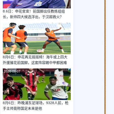
8.6日：申花官宣！前国脚出任教练组组
长，新帅四大候选浮出，于汉超救火？
2026-08-07
8月6日：申花再无摇摇椅！海牛或上四大
外援摧花前国脚，这套阵容踢中甲都困难
2026-08-07
8月6日：昨晚浦东足球场，9328人前，枪
手主帅竟称国足未来是他