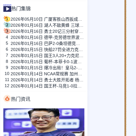
热门集锦
1
2026年05月10日 广厦客胜山西扳成1-1 胡金秋17+11 迪亚洛关键上篮不中
2
2026年01月16日 湖人不敌黄蜂 三球30+11&9记三分 东契奇39分 詹姆斯29+9+6
3
2026年01月16日 勇士20记三分射穿尼克斯！库里27+7 巴特勒32+8 穆迪三分9中7
4
2026年01月16日 德甲-克劳德世界波柳比西奇绝平 十人柏林联合1-1奥格斯堡
5
2026年01月16日 巴萨2-0桑坦德竞技晋级国王杯八强 费兰单刀球破门亚马尔建功
6
2026年01月15日 快船27罚全进力克奇才迎来4连胜 哈登22+5+8 伦纳德33分4断
7
2026年01月15日 国王3人20+力克尼克斯 德罗赞里程碑 威少11助 布伦森伤退
8
2026年01月15日 葡杯-本菲卡0-1波尔图止步八强 贝德纳雷克制胜帕夫利季斯失良机
9
2026年01月15日 爆冷出局！皇马2-3遭西乙队阿尔瓦塞特补时绝杀 无缘国王杯8强
10
2026年01月14日 NCAA常规赛 加州圣玛丽大学 82 - 68 旧金山大学 全场集锦
11
2026年01月14日 勇士大胜开拓者 杨瀚森3分2板 巴特勒16+6+5 库里9中2送11助
12
2026年01月14日 国王杯-马竞1-0拉科鲁尼亚 格列兹曼十分角任意球破门+远射中横梁
热门资讯
2026-08-07