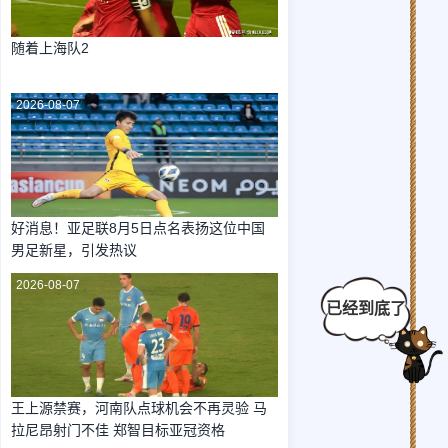
随着上海队2
2026-08-07
好消息！亚足联8月5日点名表扬这位中国
男足新星，引发热议
2026-08-07
王上源禁赛，河南队点球机会不再灵验 马
拉尼昂射门不佳 郑智目标亚冠资格