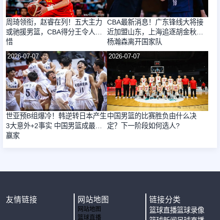
周琦领衔，赵睿在列！五大主力
CBA最新消息！广东锋线大将接
或驰援男篮，CBA得分王令人惋
近加盟山东，上海追逐胡金秋，
惜
杨瀚森离开国家队
2026-07-07
2026-07-07
世亚预B组爆冷！韩逆转日本产生
中国男篮的比赛胜负由什么决
3大意外+2事实 中国男篮成最大
定？下一阶段如何选人?
赢家
友情链接
网站地图
链接分类
网站地图
篮球直播
篮球录像
篮球直播