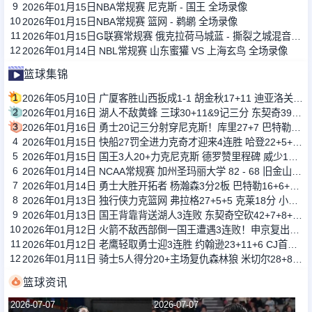
9
2026年01月15日NBA常规赛 尼克斯 - 国王 全场录像
10
2026年01月15日NBA常规赛 篮网 - 鹈鹕 全场录像
11
2026年01月15日G联赛常规赛 俄克拉荷马城蓝 - 撕裂之城混音 全场录像
12
2026年01月14日 NBL常规赛 山东蜜獾 VS 上海玄鸟 全场录像
篮球集锦
1
2026年05月10日 广厦客胜山西扳成1-1 胡金秋17+11 迪亚洛关键上篮不中
2
2026年01月16日 湖人不敌黄蜂 三球30+11&9记三分 东契奇39分 詹姆斯29+9+6
3
2026年01月16日 勇士20记三分射穿尼克斯！库里27+7 巴特勒32+8 穆迪三分9中7
4
2026年01月15日 快船27罚全进力克奇才迎来4连胜 哈登22+5+8 伦纳德33分4断
5
2026年01月15日 国王3人20+力克尼克斯 德罗赞里程碑 威少11助 布伦森伤退
6
2026年01月14日 NCAA常规赛 加州圣玛丽大学 82 - 68 旧金山大学 全场集锦
7
2026年01月14日 勇士大胜开拓者 杨瀚森3分2板 巴特勒16+6+5 库里9中2送11助
8
2026年01月13日 独行侠力克篮网 弗拉格27+5+5 克莱18分 小波特28+9
9
2026年01月13日 国王背靠背送湖人3连败 东契奇空砍42+7+8+4断 威少22+5+7
10
2026年01月12日 火箭不敌西部倒一国王遭遇3连败！申京复出19+9 阿门31+13+6
11
2026年01月12日 老鹰轻取勇士迎3连胜 约翰逊23+11+6 CJ首秀12分 库里31+5
12
2026年01月11日 骑士5人得分20+主场复仇森林狼 米切尔28+8 爱德华兹25+5
篮球资讯
2026-07-07
2026-07-07