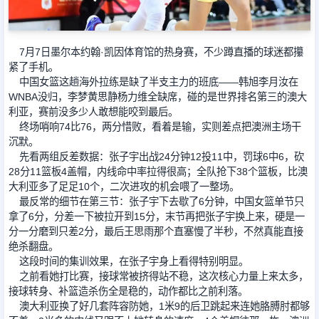
足球新闻
7月7日墨尔本约翰·凯因体育馆的热身赛，不少蹲直播的球迷都攥
紧了手机。
篮球新闻
中国女篮这趟海外拉练是缺了半支主力的班底——韩旭李月汝在
WNBA没归，李梦黄思静杨力维全缺席，碰的是世界排名第三的澳大
利亚，赛前没多少人敢想能咬到最后。
终场哨响74比76，两分惜败，看着是输，实则差点把澳洲主场干
沉默。
先看两组反差数据：张子宇出战24分钟12投11中，罚球6中6，砍
28分11篮板4盖帽，内线命中率拉得很高；全队抢下38个篮板，比澳
大利亚多了足足10个，二次进攻的机会喂了一整场。
最反常的细节在第三节：张子宇下去歇了6分钟，中国女篮单节只
拿了6分，分差一下被拉开到15分，末节再把张子宇换上来，硬是一
分一分磨到只差2分，最后王思雨那个直塞慢了半秒，不然真能直接
绝杀翻盘。
这段时间的集训效果，在张子宇身上看得特别明显。
之前看她打比赛，接球常被挤得站不稳，这次核心力量上来太多，
接球转身、补篮造杀伤全是稳的，动作都比之前利落。
澳大利亚换了好几套阵容防她，1米9的后卫跳起来连她胳膊肘都够