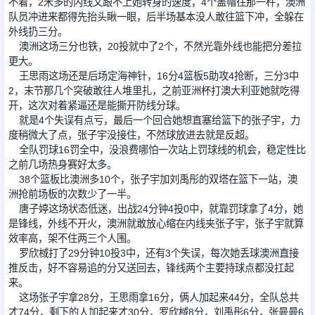
不着，2米多的内线又跟不上她转身的速度，4个盖帽往那一杵，澳洲
队员冲进来都得先抬头瞅一眼，后半场基本没人敢往篮下冲，全躲在
外线扔三分。
澳洲这场三分也铁，20投就中了2个，不然光靠外线也能把分差拉
更大。
王思雨这场还是后场定海神针，16分4篮板5助攻4抢断，三分3中
2，末节那几个突破敢往人堆里扎，之前亚洲杯打澳大利亚她就吃得
开，这次对着紧逼还是能撕开防线分球。
就是4个失误有点亏，最后一个回合她想直塞给篮下的张子宇，力
度稍微大了点，张子宇没接住，不然球放进去就是反超。
全队罚球16罚全中，没浪费哪怕一次站上罚球线的机会，稳定性比
之前几场热身赛好太多。
38个篮板比澳洲多10个，张子宇加刘禹彤的双塔在篮下一站，澳
洲抢前场板的次数少了一半。
唐子婷这场状态低迷，出战24分钟4投0中，就靠罚球拿了4分，她
是锋线，外线不开火，澳洲就敢放心缩在内线夹张子宇，张子宇就算
效率高，架不住两三个人围。
罗欣棫打了29分钟10投3中，还有3个失误，每次她丢球澳洲直接
推反击，好不容易追的分又送回去，锋线两个主要持球点都没扛起
来。
这场张子宇拿28分，王思雨拿16分，俩人加起来44分，全队总共
才74分，剩下的人加起来才30分，罗欣棫8分，刘禹彤6分，张曼曼6