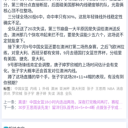
分，第三得分点直接断层，后面碰美国那种内线硬度够的队，光靠俩
核心顶不住整场。
三分球全场20投6中，命中率只有30%，这批年轻锋线外线稳定性
确实不足。
全队还送了20次失误，第三节崩盘一大半原因是失误给澳洲送反
击，澳洲那几个快攻冲起来拦不住，要是失误能少五六个，这场说不
定就能拿下。
接下来7月9号中国女篮还要在澳洲打第二场热身赛，之后飞欧洲拉
练，对意大利、西班牙都有安排，9月去德国打女篮世界杯，分组里
有美国、捷克、意大利。
9号那场锋线肯定会调整，唐子婷罗欣棫的上场时间估计会有变
化，张子宇大概率还会首发对位澳洲内线。
蹲了这场直播的举个手，张子宇这场28+11+4帽的表现，有没有到
你预期？
标签
：
中国女篮
内线
1
外线
澳洲
亚洲杯
澳大利亚
张子
王思雨
NBA
消息
资讯
罗欣棫
张子宇
唐子婷
失误
消息
全队
上一条：
离谱！中国女篮18小时内连战两场，深夜打完晚间再打，赛程遭针对
下一条：
30岁王思雨该先发！留洋归队首秀16+5+4+4断 点拨张子宇成佳话