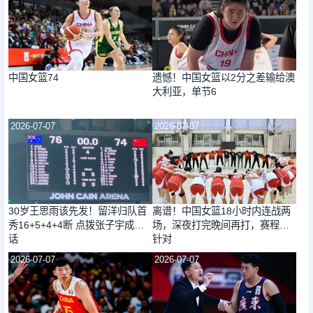
中国女篮74
遗憾！中国女篮以2分之差输给澳
大利亚，单节6
2026-07-07
2026-07-07
30岁王思雨该先发！留洋归队首
离谱！中国女篮18小时内连战两
秀16+5+4+4断 点拨张子宇成佳
场，深夜打完晚间再打，赛程遭
话
针对
2026-07-07
2026-07-07