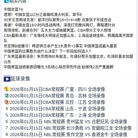
相关内容
中国女篮74
遗憾！中国女篮以2分之差输给澳大利亚，单节6
30岁王思雨该先发！留洋归队首秀16+5+4+4断 点拨张子宇成佳话
离谱！中国女篮18小时内连战两场，深夜打完晚间再打，赛程遭针对
周琦领衔，赵睿在列！五大主力或驰援男篮，CBA得分王令人惋惜
CBA最新消息！广东锋线大将接近加盟山东，上海追逐胡金秋，杨瀚森离开国家
队
世亚预B组爆冷！韩逆转日本产生3大意外+2事实 中国男篮成最大赢家
中国男篮的比赛胜负由什么决定？下一阶段如何选人?
广东男篮最新消息！朱芳雨询价朱俊龙，杜锋好帮手加盟北京，杜润旺基本加盟
山东
中国男篮战绩差原因曝光 5名核心球员带伤作战 赵继伟2次严重崴脚
篮球录像
1
2026年01月15日CBA常规赛 广厦 - 四川 全场录像
2
2026年01月15日CBA常规赛 青岛 - 吉林 全场录像
3
2026年01月15日CBA常规赛 北控 - 江苏 全场录像
4
2026年01月15日CBA常规赛 山东 - 宁波 全场录像
5
2026年01月15日CBA常规赛 广东 - 上海 全场录像
6
2026年01月15日 NBL常规赛 贵州猛龙 VS 合肥狂风 全场录像
7
2026年01月15日 NBL常规赛 长沙勇胜 VS 安徽皖江龙 全场录像
8
2026年01月15日 NBL常规赛 焦作文旅 VS 香港金牛 全场录像