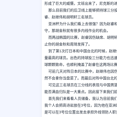
形成了巨大的威慑，文班出来了，尼克斯的
那么目前我们的后卫线上能够把持球三分
睿、赵继伟和胡明轩三名球员。
亚洲杯为什么我们看上去很强？因为赵睿
守，那胡金秋就有很多内线作业的机会。
而两战韩国的比赛，赵睿因伤缺席、胡明
止你的胡金秋和周琦发挥了。
到了第1次打日本和中国台北的时候，赵继
量最高的球员。出色的持球投三分能力也迅速
球颗颗致命，也顺利掩盖了赵睿在这两场比
可前几天对阵日本的比赛中，赵继伟也因伤
然不会拿你当盘菜了。而最后对阵中国台北的
可见这三名球员在三分线的表现与中国男
能否满血归队是一大重点。因此接下来我们
首先我们来看看人员储备，我认为目前我们
我个人会把高诗岩放在3号位，因为他在亚洲
是可以在3号位位置出发去承担外线领防人职