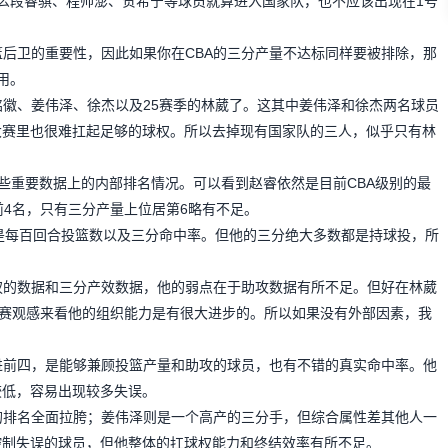
么段睿骐、程帅澎、贺希宁等球员就算进入国家队，也不应该出现在1号
后卫的重要性，因此如果你在CBA的三分产量不达标同样要被排除，那
用。
徽、姜伟泽、徐杰以及25赛季的林葳了。这其中姜伟泽和徐杰两名球员
大赛里也很难扛起足够的球权。所以去掉现有国家队的三人，似乎只有林
些重要数据上的内部排名情况。可以看到赵睿依然是目前CBA级别的最
前4名，只有三分产量上位居第6略有不足。
是每百回合投篮数以及三分命中率。但他的三分绝大多数都是持球投，所
权的数据和三分产效数据，他的弱点在于助攻数据有所不足。但好在林葳
比赛观感来看他的组织能力是有很大进步的。所以如果没有外部因素，我
进前四，是能够兼顾投篮产量和助攻的球员，也有不错的真实命中率。他
较低，容易出现较多失误。
的排名全面拉胯；姜伟泽则是一个高产的三分手，但综合属性差其他人一
控制失误的球员，但他整体的扛球权能力和终结效率有所不足。