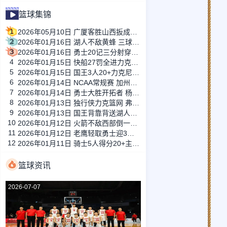
篮球集锦
1
2026年05月10日 广厦客胜山西扳成1-1 胡金秋17+11 迪亚洛关键上篮不中
2
2026年01月16日 湖人不敌黄蜂 三球30+11&9记三分 东契奇39分 詹姆斯29+9+6
3
2026年01月16日 勇士20记三分射穿尼克斯！库里27+7 巴特勒32+8 穆迪三分9中7
4
2026年01月15日 快船27罚全进力克奇才迎来4连胜 哈登22+5+8 伦纳德33分4断
5
2026年01月15日 国王3人20+力克尼克斯 德罗赞里程碑 威少11助 布伦森伤退
6
2026年01月14日 NCAA常规赛 加州圣玛丽大学 82 - 68 旧金山大学 全场集锦
7
2026年01月14日 勇士大胜开拓者 杨瀚森3分2板 巴特勒16+6+5 库里9中2送11助
8
2026年01月13日 独行侠力克篮网 弗拉格27+5+5 克莱18分 小波特28+9
9
2026年01月13日 国王背靠背送湖人3连败 东契奇空砍42+7+8+4断 威少22+5+7
10
2026年01月12日 火箭不敌西部倒一国王遭遇3连败！申京复出19+9 阿门31+13+6
11
2026年01月12日 老鹰轻取勇士迎3连胜 约翰逊23+11+6 CJ首秀12分 库里31+5
12
2026年01月11日 骑士5人得分20+主场复仇森林狼 米切尔28+8 爱德华兹25+5
篮球资讯
2026-07-07