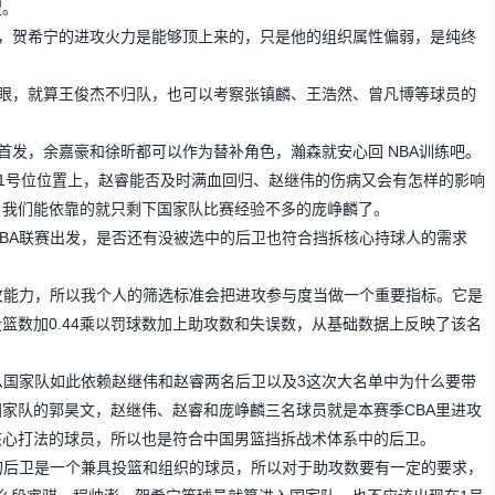
望。
佳，贺希宁的进攻火力是能够顶上来的，只是他的组织属性偏弱，是纯终
亮眼，就算王俊杰不归队，也可以考察张镇麟、王浩然、曾凡博等球员的
首发，余嘉豪和徐昕都可以作为替补角色，瀚森就安心回 NBA训练吧。
1号位位置上，赵睿能否及时满血回归、赵继伟的伤病又会有怎样的影响
，我们能依靠的就只剩下国家队比赛经验不多的庞峥麟了。
BA联赛出发，是否还有没被选中的后卫也符合挡拆核心持球人的需求
攻能力，所以我个人的筛选标准会把进攻参与度当做一个重要指标。它是
篮数加0.44乘以罚球数加上助攻数和失误数，从基础数据上反映了该名
么国家队如此依赖赵继伟和赵睿两名后卫以及3这次大名单中为什么要带
家队的郭昊文，赵继伟、赵睿和庞峥麟三名球员就是本赛季CBA里进攻
核心打法的球员，所以也是符合中国男篮挡拆战术体系中的后卫。
的后卫是一个兼具投篮和组织的球员，所以对于助攻数要有一定的要求，