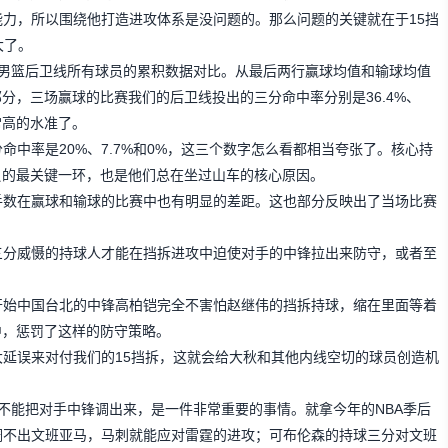
力，所以围绕他打造进攻体系是没问题的。那么问题的关键就在于15挡
大了。
国男篮后卫线所有球员的累积数据对比。从最后两行赢球均值和输球均值
分，三场赢球的比赛我们的后卫线投出的三分命中率分别是36.4%、
常高的水准了。
中率是20%、7.7%和0%，这三个数字怎么看都相当夸张了。核心持
负的最关键一环，也是他们总在坐过山车的核心原因。
手数在赢球和输球的比赛中也有明显的差距。这也部分反映出了当场比赛
三分威慑的持球人才能在挡拆进攻中迫使对手的中锋拉出来防守，或者至
开始中国台北的中锋高柏铠完全不害怕赵继伟的挡拆持球，缩在里面等着
中，惩罚了这样的防守策略。
延误来对付我们的15挡拆，这就会给大秋和其他内线空切的球员创造机
不能把对手中锋调出来，是一件非常重要的事情。就拿今年的NBA季后
调不出文班亚马，马刺就能应对雷霆的进攻；可布伦森的持球三分对文班