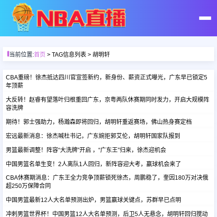
首页
当前位置:
首页
> TAG信息列表 > 胡明轩
足球直播
CBA重磅！徐杰抵达四川官宣签新约，新身份、薪资正式曝光，广东早已锁定5
年顶薪
大反转！赵睿有望落叶归根重回广东，京粤两队休赛期同时发力，开启大规模阵
篮球直播
容洗牌
期待！郭士强助力，杨瀚森即将回归，胡明轩重返赛场，佛山热身赛定档
足球录像
宏远最新消息：徐杰喊杜书记，广东婉拒郭艾伦，胡明轩国家队报到
男篮最新调整！阵容“大洗牌”开启 ，“广东王”归来，徐杰迎机会
篮球录像
中国男篮名单生变！2人离队1人回归，新阵容迎大考，赢球机会来了
CBA休赛期消息：广东王全力竞争顶薪锁死徐杰，周鹏稳了，奎因180万对决俄
超250万保障合同
足球集锦
中国男篮最新12人大名单预测出炉，男篮赢球关键点，苏群早已点明
冲刺男篮世界杯！中国男篮12人大名单预测，后卫5人无悬念，胡明轩回归搅动
篮球集锦