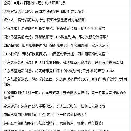
全局，8月27日客战卡塔尔剑指正赛门票
男篮官宣人员调整：高诗岩冯傲离队 胡明轩加入集训
足球新闻
媒体人：高诗岩离队为疗伤 获郭士强重用因为是嫡系
宏远早报！易建联回归职务曝光，徐杰锁定顶薪，胡明轩拒绝交易
篮球新闻
稠州男篮吴前大婚，孙铭徽领衔 CBA群星到场，郎才女貌分外养眼！
CBA快报：杜润旺高薪退队！徐杰热争议，李奕臻外租，宏远大清洗
CBA快讯！胡明轩恢复良好，山西签约新外援，四川顶薪续约景菡一
广东男篮最新消息！胡明轩恢复良好，杜润旺或无缘续约，徐昕有望提前回归
广东男篮最新消息，胡明轩康复训练 杜锋 杨力维比三分 杜润旺看CUBA
广东队最新消息！徐杰学成回国，朱芳雨暖心捐款20万，胡明轩携手贺希宁共同
加练
杜锋刚刚卸任主帅一职，广东宏远马上开启队内大扫除，第一刀率先裁掉他的心
腹爱徒
宏远速递！朱芳雨公布重要决定，徐杰正式归队，杜润旺无缘顶薪
中国男篮的比赛胜负由什么决定？下一阶段如何选人?
经纪公司组织胡明轩与陆文博特训，强度极大，强化运球和投篮！