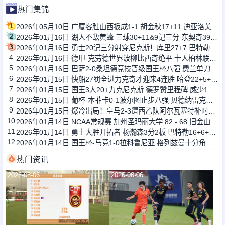
热门集锦
1
2026年05月10日 广厦客胜山西扳成1-1 胡金秋17+11 迪亚洛关键上篮不中
2
2026年01月16日 湖人不敌黄蜂 三球30+11&9记三分 东契奇39分 詹姆斯29+9+6
3
2026年01月16日 勇士20记三分射穿尼克斯！库里27+7 巴特勒32+8 穆迪三分9中7
4
2026年01月16日 德甲-克劳德世界波柳比西奇绝平 十人柏林联合1-1奥格斯堡
5
2026年01月16日 巴萨2-0桑坦德竞技晋级国王杯八强 费兰单刀球破门亚马尔建功
6
2026年01月15日 快船27罚全进力克奇才迎来4连胜 哈登22+5+8 伦纳德33分4断
7
2026年01月15日 国王3人20+力克尼克斯 德罗赞里程碑 威少11助 布伦森伤退
8
2026年01月15日 葡杯-本菲卡0-1波尔图止步八强 贝德纳雷克制胜帕夫利季斯失良机
9
2026年01月15日 爆冷出局！皇马2-3遭西乙队阿尔瓦塞特补时绝杀 无缘国王杯8强
10
2026年01月14日 NCAA常规赛 加州圣玛丽大学 82 - 68 旧金山大学 全场集锦
11
2026年01月14日 勇士大胜开拓者 杨瀚森3分2板 巴特勒16+6+5 库里9中2送11助
12
2026年01月14日 国王杯-马竞1-0拉科鲁尼亚 格列兹曼十分角任意球破门+远射中横梁
热门资讯
2026-08-06
2026-08-06