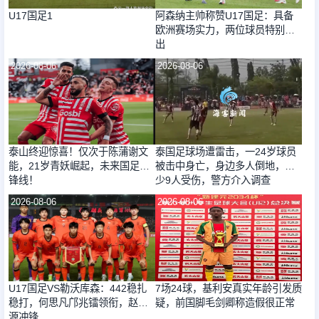
U17国足1
阿森纳主帅称赞U17国足：具备
欧洲赛场实力，两位球员特别突
出
2026-08-06
2026-08-06
泰山终迎惊喜！仅次于陈蒲谢文
泰国足球场遭雷击，一24岁球员
能，21岁青妖崛起，未来国足新
被击中身亡，身边多人倒地，至
锋线！
少9人受伤，警方介入调查
2026-08-06
2026-08-06
U17国足VS勒沃库森：442稳扎
7场24球，基利安真实年龄引发质
稳打，何思凡邝兆镭领衔，赵松
疑，前国脚毛剑卿称造假很正常
源冲锋