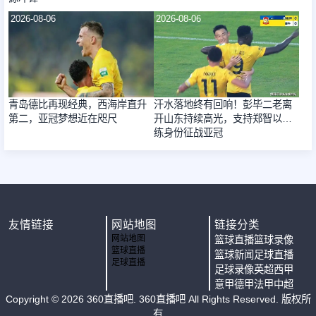
2026-08-06
2026-08-06
青岛德比再现经典，西海岸直升
汗水落地终有回响！彭毕二老离
第二，亚冠梦想近在咫尺
开山东持续高光，支持郑智以教
练身份征战亚冠
友情链接
网站地图
链接分类
网站地图
篮球直播
篮球录像
篮球直播
篮球新闻
足球直播
足球直播
足球录像
英超
西甲
意甲
德甲
法甲
中超
Copyright ©
2026
360直播吧
. 360直播吧 All Rights Reserved. 版权所
有