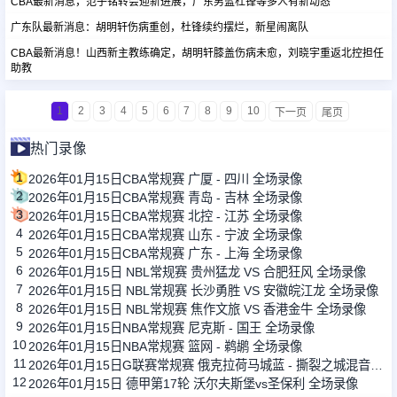
CBA最新消息，范子铭转会迎新进展，广东男篮杜锋等多人有新动态
广东队最新消息：胡明轩伤病重创，杜锋续约摆烂，新星闹离队
CBA最新消息！山西新主教练确定，胡明轩膝盖伤病未愈，刘晓宇重返北控担任
助教
1
2
3
4
5
6
7
8
9
10
下一页
尾页
热门录像
1
2026年01月15日CBA常规赛 广厦 - 四川 全场录像
2
2026年01月15日CBA常规赛 青岛 - 吉林 全场录像
3
2026年01月15日CBA常规赛 北控 - 江苏 全场录像
4
2026年01月15日CBA常规赛 山东 - 宁波 全场录像
5
2026年01月15日CBA常规赛 广东 - 上海 全场录像
6
2026年01月15日 NBL常规赛 贵州猛龙 VS 合肥狂风 全场录像
7
2026年01月15日 NBL常规赛 长沙勇胜 VS 安徽皖江龙 全场录像
8
2026年01月15日 NBL常规赛 焦作文旅 VS 香港金牛 全场录像
9
2026年01月15日NBA常规赛 尼克斯 - 国王 全场录像
10
2026年01月15日NBA常规赛 篮网 - 鹈鹕 全场录像
11
2026年01月15日G联赛常规赛 俄克拉荷马城蓝 - 撕裂之城混音 全场录像
12
2026年01月15日 德甲第17轮 沃尔夫斯堡vs圣保利 全场录像