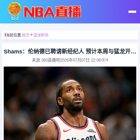
首页
>
当前位置:
首页
篮球新闻
足球直播
Shams：伦纳德已聘请新经纪人 预计本周与猛龙开启续约谈判
4
来源:360直播吧
2026年07月07日 22:06
篮球直播
足球录像
篮球录像
足球集锦
篮球集锦