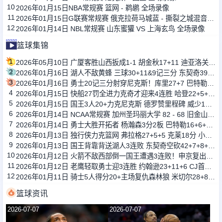
10
2026年01月15日NBA常规赛 篮网 - 鹈鹕 全场录像
11
2026年01月15日G联赛常规赛 俄克拉荷马城蓝 - 撕裂之城混音 全场录像
12
2026年01月14日 NBL常规赛 山东蜜獾 VS 上海玄鸟 全场录像
篮球集锦
1
2026年05月10日 广厦客胜山西扳成1-1 胡金秋17+11 迪亚洛关键上篮不中
2
2026年01月16日 湖人不敌黄蜂 三球30+11&9记三分 东契奇39分 詹姆斯29+9+6
3
2026年01月16日 勇士20记三分射穿尼克斯！库里27+7 巴特勒32+8 穆迪三分9中7
4
2026年01月15日 快船27罚全进力克奇才迎来4连胜 哈登22+5+8 伦纳德33分4断
5
2026年01月15日 国王3人20+力克尼克斯 德罗赞里程碑 威少11助 布伦森伤退
6
2026年01月14日 NCAA常规赛 加州圣玛丽大学 82 - 68 旧金山大学 全场集锦
7
2026年01月14日 勇士大胜开拓者 杨瀚森3分2板 巴特勒16+6+5 库里9中2送11助
8
2026年01月13日 独行侠力克篮网 弗拉格27+5+5 克莱18分 小波特28+9
9
2026年01月13日 国王背靠背送湖人3连败 东契奇空砍42+7+8+4断 威少22+5+7
10
2026年01月12日 火箭不敌西部倒一国王遭遇3连败！申京复出19+9 阿门31+13+6
11
2026年01月12日 老鹰轻取勇士迎3连胜 约翰逊23+11+6 CJ首秀12分 库里31+5
12
2026年01月11日 骑士5人得分20+主场复仇森林狼 米切尔28+8 爱德华兹25+5
篮球资讯
2026-07-07
2026-07-07