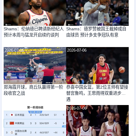
Shams：伦纳德已聘请新经纪人
Shams：德罗赞被国王裁掉成自
预计本周与猛龙开启续约谈判
由球员 预计多支争冠队有意
2026-07-06
2026-07-06
郑海霞开球，商丘队赢得第一阶
恭喜中国女篮，第2位主帅有望接
段收官之战
替宫鲁鸣，王思雨得双重进步机
遇
2026-07-06
2026-07-06