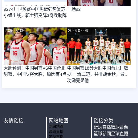
9274！世预赛中国男篮强势复苏
一场92
小组出线，郭士强变阵3奇兵助阵
2026-07-06
2026-07-06
大胆预测！中国男篮VS中国台北
中国男篮18分大胜中国台北！数
男篮，中国队将大胜，原因有4点
据 一清二楚，并非胡金秋，最大
功勋竟是他
友情链接
网站地图
链接分类
网站地图
篮球直播
篮球录像
篮球直播
篮球新闻
足球直播
足球直播