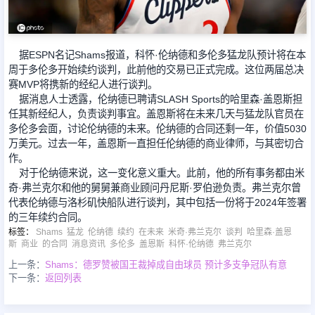
足球新闻
据ESPN名记Shams报道，科怀·伦纳德和多伦多猛龙队预计将在本
周于多伦多开始续约谈判，此前他的交易已正式完成。这位两届总决
篮球新闻
赛MVP将携新的经纪人进行谈判。
据消息人士透露，伦纳德已聘请SLASH Sports的哈里森·盖恩斯担
任其新经纪人，负责谈判事宜。盖恩斯将在未来几天与猛龙队官员在
多伦多会面，讨论伦纳德的未来。伦纳德的合同还剩一年，价值5030
万美元。过去一年，盖恩斯一直担任伦纳德的商业律师，与其密切合
作。
对于伦纳德来说，这一变化意义重大。此前，他的所有事务都由米
奇·弗兰克尔和他的舅舅兼商业顾问丹尼斯·罗伯逊负责。弗兰克尔曾
代表伦纳德与洛杉矶快船队进行谈判，其中包括一份将于2024年签署
的三年续约合同。
标签
：
Shams
猛龙
伦纳德
续约
在未来
米奇·弗兰克尔
谈判
哈里森·盖恩
斯
商业
的合同
消息资讯
多伦多
盖恩斯
科怀·伦纳德
弗兰克尔
上一条：
Shams：德罗赞被国王裁掉成自由球员 预计多支争冠队有意
下一条：
返回列表