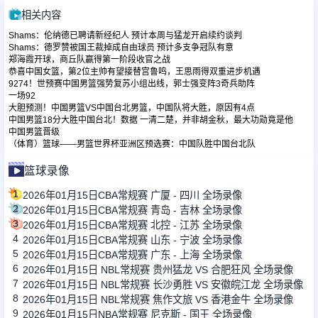
相关内容
Shams：伦纳德已聘请新经纪人 预计本周与猛龙开启续约谈判
Shams：德罗赞被国王裁掉成自由球员 预计多支争冠队有意
郑海霞开球，商丘队赢得第一阶段收官之战
恭喜中国女篮，第2位主帅有望接替宫鲁鸣，王思雨得双重进步机遇
9274！世预赛中国男篮强势复苏小组出线，郭士强变阵3奇兵助阵
一场92
大胆预测！中国男篮VS中国台北男篮，中国队将大胜，原因有4点
中国男篮18分大胜中国台北！数据 一清二楚，并非胡金秋，最大功勋竟是他
中国男篮晋级
（体育）篮球——男篮世界杯亚洲区预选赛：中国队胜中国台北队
篮球录像
1
2026年01月15日CBA常规赛 广厦 - 四川 全场录像
2
2026年01月15日CBA常规赛 青岛 - 吉林 全场录像
3
2026年01月15日CBA常规赛 北控 - 江苏 全场录像
4
2026年01月15日CBA常规赛 山东 - 宁波 全场录像
5
2026年01月15日CBA常规赛 广东 - 上海 全场录像
6
2026年01月15日 NBL常规赛 贵州猛龙 VS 合肥狂风 全场录像
7
2026年01月15日 NBL常规赛 长沙勇胜 VS 安徽皖江龙 全场录像
8
2026年01月15日 NBL常规赛 焦作文旅 VS 香港金牛 全场录像
9
2026年01月15日NBA常规赛 尼克斯 - 国王 全场录像