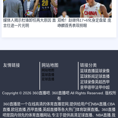
媒体人揭示杜锋卸任两大原因 直
双枪！赵继伟17+6化身定盘星 庞
言仕途一片光明
峥麟首秀表现抢眼
友情链接
网站地图
链接分类
网站地图
篮球直播
篮球录像
篮球直播
篮球新闻
足球直播
足球直播
足球录像
英超
西甲
意甲
德甲
法甲
中超
Copyright ©
2026
360直播吧
. 360直播吧 All Rights Reserved. 版权所
有
360直播是一个在线高清的体育直播官网,提供给用户们NBA直播,CBA
直播,欧冠直播,西甲直播,英超直播等各大热门体育联赛直播。360直播
吧是国内领先的体育直播网站,专注于提供高清足球直播、NBA直播,我