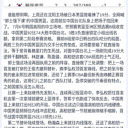
谁能想到啊，上周还在沈阳主场被日本男篮按着揍了19分、全网喊
足球新闻
“郭士强下课”的中国男篮，这周就在中国台北队身上把场子找回来
了。 7月6号韩国高阳的中立场地，世预赛男篮亚洲区预选赛B组收官
篮球新闻
战，中国男篮92比74大胜中国台北，3胜3负直接锁定小组出线名
额，拿到第二阶段参赛资格。 赛前B组是中日韩台四队咬分的局面，
两胜三负的中国男篮因为交手分劣势垫底，这场要是输了就直接淘
汰，等于是背着悬崖打的生死战，对面中国台北上一场刚完成19分大
逆转干翻韩国，林庭谦、陈盈骏、高柏铠这套CBA班底的士气正旺。
郭士强这场没再固执用之前的阵容，直接做了三处调整：把上一场
首发被打穿的王俊杰撤到替补，换李弘权顶首发锋线，把之前坐冷板
凳的崔永熙拉进常规轮换，还给了上赛季CBA最佳新秀庞峥麟正赛首
秀的机会，这哥们儿之前在广西队打球，急停突破的节奏很有特点，
之前国家队没怎么用过。
比赛一上来赵继伟先发制人，连续两记投篮命中，李弘权抓住首发
机会第一次拿球就硬突上篮得手，贺希宁也跑成了快攻反击，中国男
篮上来就打出9比3的开局，中国台北这边只能靠高柏铠在内线硬凿，
中国男篮频频往内线冲造犯规，高柏铠第一节就被搞得缩手缩脚，首
节战罢中国男篮25比13领先12分。
第二节替补陆续登场，杨瀚森上来就往内线强攻，还送了高柏铠一