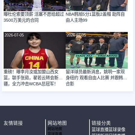
曝杜伦索要顶薪 活塞不愿给超过
NBA韩旭5分1篮板2盖帽 助阵自
3500万美元的合同
由人主场99
2026-07-05
2026-07-05
重磅！曝李月汝或加盟山西女
留洋球员最新消息，姚明一家现
篮，联手张茹，翟若云转会新
身纽约 观看自由人比赛 并跟韩旭
疆，全力冲击WCBA总冠军！
合影
友情链接
网站地图
链接分类
网站地图
篮球直播
篮球录像
篮球直播