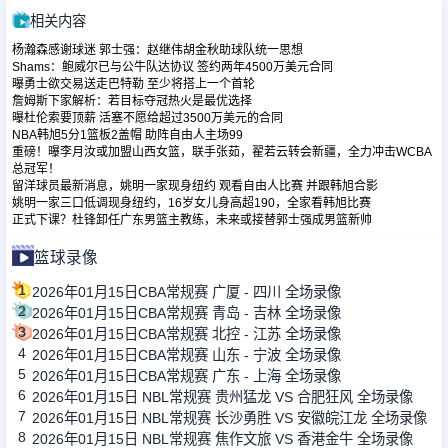
相关内容
杨瀚森感谢球迷 郭士强：赵继伟胡金秋助球队统一思想
Shams：鲍威尔已与公牛队达协议 签约两年4500万美元合同
曝勇士欲交易送走巴特勒 至少将搭上一个首轮
詹姆斯下家解析：若目标夺冠热火是最优选择
曝杜伦索要顶薪 活塞不愿给超过3500万美元的合同
NBA韩旭5分1篮板2盖帽 助阵自由人主场99
重磅！曝李月汝或加盟山西女篮，联手张茹，翟若云转会新疆，全力冲击WCBA
总冠军！
留洋球员最新消息，姚明一家现身纽约 观看自由人比赛 并跟韩旭合影
姚明一家三口低调现身纽约，16岁女儿身高超190，全家看韩旭比赛
正式下课？杜锋卸任广东男篮主教练，未来或接替郭士强成男篮新帅
篮球录像
1
2026年01月15日CBA常规赛 广厦 - 四川 全场录像
2
2026年01月15日CBA常规赛 青岛 - 吉林 全场录像
3
2026年01月15日CBA常规赛 北控 - 江苏 全场录像
4
2026年01月15日CBA常规赛 山东 - 宁波 全场录像
5
2026年01月15日CBA常规赛 广东 - 上海 全场录像
6
2026年01月15日 NBL常规赛 贵州猛龙 VS 合肥狂风 全场录像
7
2026年01月15日 NBL常规赛 长沙勇胜 VS 安徽皖江龙 全场录像
8
2026年01月15日 NBL常规赛 焦作文旅 VS 香港金牛 全场录像