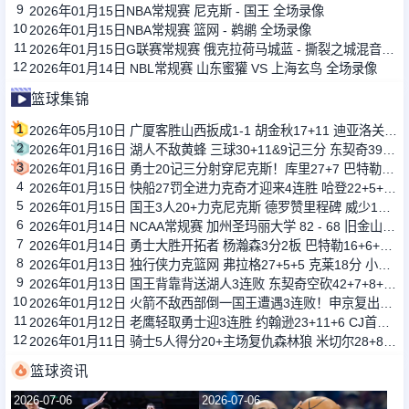
9
2026年01月15日NBA常规赛 尼克斯 - 国王 全场录像
10
2026年01月15日NBA常规赛 篮网 - 鹈鹕 全场录像
11
2026年01月15日G联赛常规赛 俄克拉荷马城蓝 - 撕裂之城混音 全场录像
12
2026年01月14日 NBL常规赛 山东蜜獾 VS 上海玄鸟 全场录像
篮球集锦
1
2026年05月10日 广厦客胜山西扳成1-1 胡金秋17+11 迪亚洛关键上篮不中
2
2026年01月16日 湖人不敌黄蜂 三球30+11&9记三分 东契奇39分 詹姆斯29+9+6
3
2026年01月16日 勇士20记三分射穿尼克斯！库里27+7 巴特勒32+8 穆迪三分9中7
4
2026年01月15日 快船27罚全进力克奇才迎来4连胜 哈登22+5+8 伦纳德33分4断
5
2026年01月15日 国王3人20+力克尼克斯 德罗赞里程碑 威少11助 布伦森伤退
6
2026年01月14日 NCAA常规赛 加州圣玛丽大学 82 - 68 旧金山大学 全场集锦
7
2026年01月14日 勇士大胜开拓者 杨瀚森3分2板 巴特勒16+6+5 库里9中2送11助
8
2026年01月13日 独行侠力克篮网 弗拉格27+5+5 克莱18分 小波特28+9
9
2026年01月13日 国王背靠背送湖人3连败 东契奇空砍42+7+8+4断 威少22+5+7
10
2026年01月12日 火箭不敌西部倒一国王遭遇3连败！申京复出19+9 阿门31+13+6
11
2026年01月12日 老鹰轻取勇士迎3连胜 约翰逊23+11+6 CJ首秀12分 库里31+5
12
2026年01月11日 骑士5人得分20+主场复仇森林狼 米切尔28+8 爱德华兹25+5
篮球资讯
2026-07-06
2026-07-06