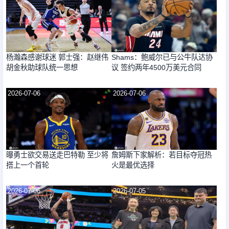
杨瀚森感谢球迷 郭士强：赵继伟
Shams：鲍威尔已与公牛队达协
胡金秋助球队统一思想
议 签约两年4500万美元合同
2026-07-06
2026-07-06
曝勇士欲交易送走巴特勒 至少将
詹姆斯下家解析：若目标夺冠热
搭上一个首轮
火是最优选择
2026-07-06
2026-07-05