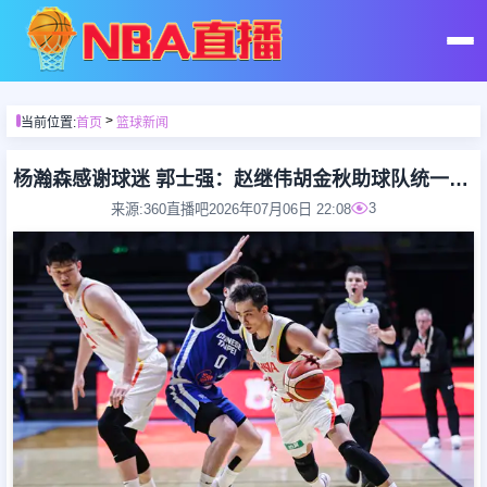
首页
>
当前位置:
首页
篮球新闻
足球直播
杨瀚森感谢球迷 郭士强：赵继伟胡金秋助球队统一思想
3
来源:360直播吧
2026年07月06日 22:08
篮球直播
足球录像
篮球录像
足球集锦
篮球集锦