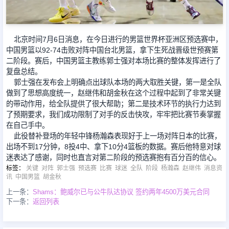
足球新闻
北京时间7月6日消息，在今日进行的男篮世界杯亚洲区预选赛中，
中国男篮以92-74击败对阵中国台北男篮，拿下生死战晋级世预赛第
篮球新闻
二阶段。赛后，中国男篮主教练郭士强对本场比赛的整体发挥进行了
复盘总结。
郭士强在发布会上明确点出球队本场的两大取胜关键，第一是全队
做到了思想高度统一，赵继伟和胡金秋在这个过程中起到了非常关键
的带动作用，给全队提供了很大帮助；第二是技术环节的执行力达到
了预期要求，我们成功限制了对手的反击快攻，牢牢把比赛节奏掌握
在自己手中。
此役替补登场的年轻中锋杨瀚森表现好于上一场对阵日本的比赛，
出场不到17分钟，8投4中、拿下10分4篮板的数据。赛后他特意对球
迷表达了感谢，同时也直言对第二阶段的预选赛抱有百分百的信心。
标签
：
关键
对阵
郭士强
预选赛
比赛
球迷
全队
阶段
杨瀚森
赵继伟
消息资
讯
中国男篮
胡金秋
上一条：
Shams：鲍威尔已与公牛队达协议 签约两年4500万美元合同
下一条：
返回列表