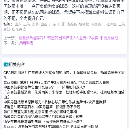
能力没有达到要求。特别是在和中国台北的比赛中，杨瀚森是所有中
国球员中唯一一名正负值为负的球员，这样的表现的确没有达到预
期，更不像是从NBA回来的球员。希望接下来杨瀚森能够认识到自己
的不足，全力提升自己！
标签
：
山东
上海
大将
山西
广东
广厦
杨瀚森
胡金秋
消息资讯
杜润旺
上海
男篮
山东男篮
上一条：
世亚预B组爆冷！韩逆转日本产生3大意外+2事实 中国男篮成最大赢家
下一条：
返回列表
相关内容
CBA最新消息！广东锋线大将接近加盟山东，上海追逐胡金秋，杨瀚森离开国家
队
世亚预B组爆冷！韩逆转日本产生3大意外+2事实 中国男篮成最大赢家
中国男篮的比赛胜负由什么决定？下一阶段如何选人?
广东男篮最新消息！朱芳雨询价朱俊龙，杜锋好帮手加盟北京，杜润旺基本加盟
山东
中国男篮战绩差原因曝光 5名核心球员带伤作战 赵继伟2次严重崴脚
坏消息！韩国赢日本 中国男篮第二阶段形势不乐观
前广东男篮助教加盟北京首钢 伊戈尔将辅佐李楠
杨瀚森赴美征战NBA夏季联赛 8月底再战男篮世预赛
德罗赞被裁抢詹姆斯热度 下家排长队首选猛龙马刺？
Shams：波斯特将与灰熊签3年3000万合同 勇士周三前可匹配