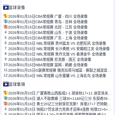
篮球录像
1
2026年01月15日CBA常规赛 广厦 - 四川 全场录像
2
2026年01月15日CBA常规赛 青岛 - 吉林 全场录像
3
2026年01月15日CBA常规赛 北控 - 江苏 全场录像
4
2026年01月15日CBA常规赛 山东 - 宁波 全场录像
5
2026年01月15日CBA常规赛 广东 - 上海 全场录像
6
2026年01月15日 NBL常规赛 贵州猛龙 VS 合肥狂风 全场录像
7
2026年01月15日 NBL常规赛 长沙勇胜 VS 安徽皖江龙 全场录像
8
2026年01月15日 NBL常规赛 焦作文旅 VS 香港金牛 全场录像
9
2026年01月15日NBA常规赛 尼克斯 - 国王 全场录像
10
2026年01月15日NBA常规赛 篮网 - 鹈鹕 全场录像
11
2026年01月15日G联赛常规赛 俄克拉荷马城蓝 - 撕裂之城混音 全场录像
12
2026年01月14日 NBL常规赛 山东蜜獾 VS 上海玄鸟 全场录像
篮球集锦
1
2026年05月10日 广厦客胜山西扳成1-1 胡金秋17+11 迪亚洛关键上篮不中
2
2026年01月16日 湖人不敌黄蜂 三球30+11&9记三分 东契奇39分 詹姆斯29+9+6
3
2026年01月16日 勇士20记三分射穿尼克斯！库里27+7 巴特勒32+8 穆迪三分9中7
4
2026年01月15日 快船27罚全进力克奇才迎来4连胜 哈登22+5+8 伦纳德33分4断
5
2026年01月15日 国王3人20+力克尼克斯 德罗赞里程碑 威少11助 布伦森伤退