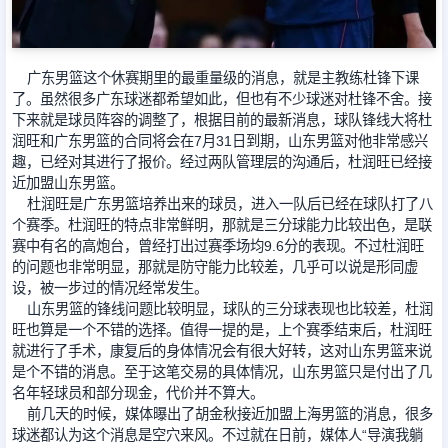
足球新闻
广东男篮这个休赛期里的最重量级的消息，就是主教练杜锋下课
了。虽然很多广东球迷都希望如此，但也有不少球迷对杜锋不舍。接
篮球新闻
下来就是球员阵容的调整了，根据目前的最新消息，球队锋线大将杜
润旺和广东男篮的合同将会在7月31日到期，山东男篮对他非常感兴
趣，已经对其进行了报价。经过两队管理层的沟通后，杜润旺已经接
近加盟山东男篮。
杜润旺是广东男篮培养出来的球员，进入一队后已经在球队打了八
个赛季。杜润旺的特点非常鲜明，那就是三分球能力比较出色，是联
赛中有名的高炮台，曾经打出过赛季场均9.6分的表现。不过杜润旺
的问题也非常明显，那就是防守能力比较差，几乎可以说是形同虚
设，被一步过的情况经常发生。
山东男篮的锋线问题比较明显，球队的三分球表现也比较差，杜润
旺也算是一个不错的选择。值得一提的是，上个赛季结束后，杜润旺
就进行了手术，康复后的身体情况会有很大好转，这对山东男篮来说
是个不错的消息。至于这笔交易的具体情况，山东男篮只是付出了几
名年轻球员和部分现金，代价并不算大。
前几天的时候，媒体曝出了胡金秋接近加盟上海男篮的消息，很多
球迷都认为这个消息是空穴来风。不过就在日前，媒体人“导演我躺