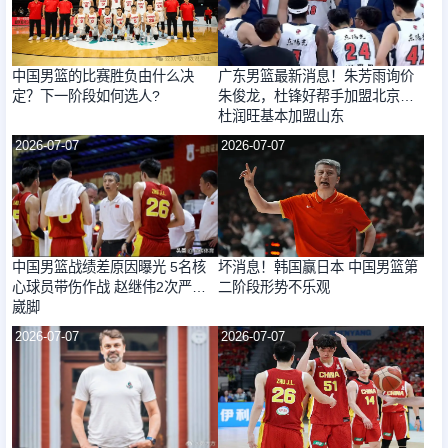
中国男篮的比赛胜负由什么决
广东男篮最新消息！朱芳雨询价
定？下一阶段如何选人?
朱俊龙，杜锋好帮手加盟北京，
杜润旺基本加盟山东
2026-07-07
2026-07-07
中国男篮战绩差原因曝光 5名核
坏消息！韩国赢日本 中国男篮第
心球员带伤作战 赵继伟2次严重
二阶段形势不乐观
崴脚
2026-07-07
2026-07-07