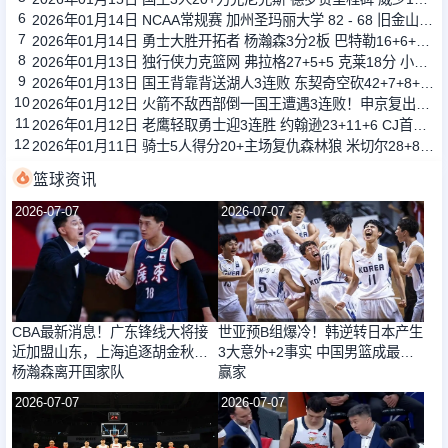
6
2026年01月14日 NCAA常规赛 加州圣玛丽大学 82 - 68 旧金山大学 全场集锦
7
2026年01月14日 勇士大胜开拓者 杨瀚森3分2板 巴特勒16+6+5 库里9中2送11助
8
2026年01月13日 独行侠力克篮网 弗拉格27+5+5 克莱18分 小波特28+9
9
2026年01月13日 国王背靠背送湖人3连败 东契奇空砍42+7+8+4断 威少22+5+7
10
2026年01月12日 火箭不敌西部倒一国王遭遇3连败！申京复出19+9 阿门31+13+6
11
2026年01月12日 老鹰轻取勇士迎3连胜 约翰逊23+11+6 CJ首秀12分 库里31+5
12
2026年01月11日 骑士5人得分20+主场复仇森林狼 米切尔28+8 爱德华兹25+5
篮球资讯
2026-07-07
2026-07-07
CBA最新消息！广东锋线大将接
世亚预B组爆冷！韩逆转日本产生
近加盟山东，上海追逐胡金秋，
3大意外+2事实 中国男篮成最大
杨瀚森离开国家队
赢家
2026-07-07
2026-07-07