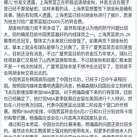
哪儿”也发文透露，上海男篮正在积极追逐胡金秋，并直言这在圈子
里已经不算是秘密。这样来看的话，上海男篮想要签下胡金秋是确有
其事。随后有知情人透露，上海男篮已经对胡金秋进行了报价，愿意
为他支付给广厦男篮超过6000万的转会费。
胡金秋的能力就不用多说了，虽然有球迷认为他的防守问题比较
大，但的确是目前中国男篮最好的内线球员之一。上海男篮是25-26
赛季的总冠军，整体实力本来就已经很强了，如果再签下胡金秋的
话，基本上就没有球队能够与之抗衡了。至于广厦男篮是否会同意放
人，目前还没有消息，不过广厦男篮目前的资金压力非常大，球队已
经将赵嘉仁交易给了山西男篮换取现金。不过胡金秋和赵嘉仁根本就
不是一个档次的球员，广厦男篮除非是不想冲击总冠军了，否则是不
会将胡金秋交易出去的。
中国男篮在韩国高阳战胜了中国台北后，已经于7日中午返程回
国。按照国内媒体直播吧透露的消息，杨瀚森随队回国后会立刻转机
飞去拉斯维加斯参加NBA夏联。对于杨瀚森接下来的行程安排，目前
也已经确定了，他打完NBA夏季联赛后会留在美国进行个人特训，然
后在八月份再次回国，代表中国男篮出战第二阶段首个窗口的世预
赛。按照FIBA的安排，中国男篮将会在8月27日和31日分别对阵卡塔
尔和黎巴嫩，杨瀚森应该会在八月底再次和国家队会合。
通过和日本男篮、中国台北的比赛来看，杨瀚森的问题还是比较多
的，虽然这也和主教练郭士强对他的使用有关，但更多的是他本人的