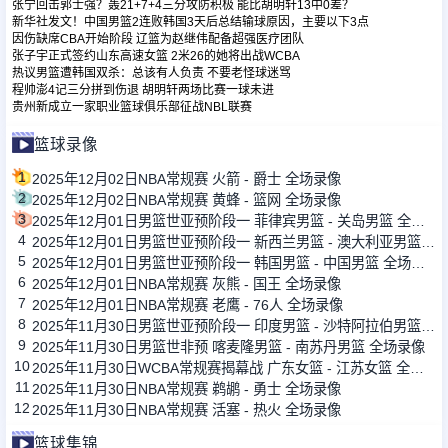
张宁回击郭士强？轰21+7+4三分攻防积极 能比胡明轩13中0差？
新华社发文！中国男篮2连败韩国3天后总结输球原因，主要以下3点
因伤缺席CBA开始阶段 辽篮为赵继伟配备超强医疗团队
张子宇正式签约山东高速女篮 2米26的她将出战WCBA
热议男篮遭韩国双杀：总该有人负责 不要老怪球迷骂
程帅澎4记三分拼到伤退 胡明轩两场比赛一球未进
贵州新成立一家职业篮球俱乐部征战NBL联赛
篮球录像
1
2025年12月02日NBA常规赛 火箭 - 爵士 全场录像
2
2025年12月02日NBA常规赛 黄蜂 - 篮网 全场录像
3
2025年12月01日男篮世亚预阶段一 菲律宾男篮 - 关岛男篮 全场录像
4
2025年12月01日男篮世亚预阶段一 新西兰男篮 - 澳大利亚男篮 全场录像
5
2025年12月01日男篮世亚预阶段一 韩国男篮 - 中国男篮 全场录像
6
2025年12月01日NBA常规赛 灰熊 - 国王 全场录像
7
2025年12月01日NBA常规赛 老鹰 - 76人 全场录像
8
2025年11月30日男篮世亚预阶段一 印度男篮 - 沙特阿拉伯男篮 全场录像
9
2025年11月30日男篮世非预 喀麦隆男篮 - 南苏丹男篮 全场录像
10
2025年11月30日WCBA常规赛揭幕战 广东女篮 - 江苏女篮 全场录像
11
2025年11月30日NBA常规赛 鹈鹕 - 勇士 全场录像
12
2025年11月30日NBA常规赛 活塞 - 热火 全场录像
篮球集锦