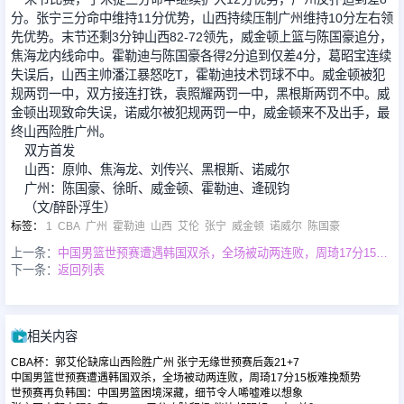
分。张宁三分命中维持11分优势，山西持续压制广州维持10分左右领
先优势。末节还剩3分钟山西82-72领先，威金顿上篮与陈国豪追分，
焦海龙内线命中。霍勒迪与陈国豪各得2分追到仅差4分，葛昭宝连续
失误后，山西主帅潘江暴怒吃T，霍勒迪技术罚球不中。威金顿被犯
规两罚一中，双方接连打铁，袁照耀两罚一中，黑根斯两罚不中。威
金顿出现致命失误，诺威尔被犯规两罚一中，威金顿来不及出手，最
终山西险胜广州。
双方首发
山西：原帅、焦海龙、刘传兴、黑根斯、诺威尔
广州：陈国豪、徐昕、威金顿、霍勒迪、逄砚钧
（文/醉卧浮生）
标签
：
1
CBA
广州
霍勒迪
山西
艾伦
张宁
威金顿
诺威尔
陈国豪
上一条：
中国男篮世预赛遭遇韩国双杀，全场被动两连败，周琦17分15板难挽颓势
下一条：
返回列表
相关内容
CBA杯：郭艾伦缺席山西险胜广州 张宁无缘世预赛后轰21+7
中国男篮世预赛遭遇韩国双杀，全场被动两连败，周琦17分15板难挽颓势
世预赛再负韩国：中国男篮困境深藏，细节令人唏嘘难以想象