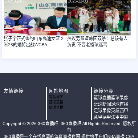
2025-12-03
2025-12-03
张子宇正式签约山东高速女篮 2
热议男篮遭韩国双杀：总该有人
米26的她将出战WCBA
负责 不要老怪球迷骂
友情链接
网站地图
链接分类
网站地图
篮球直播
篮球录像
篮球直播
篮球新闻
足球直播
足球直播
足球录像
英超
西甲
意甲
德甲
法甲
中超
Copyright ©
2026
360直播吧
. 360直播吧 All Rights Reserved. 版权所
有
360直播是一个在线高清的体育直播官网,提供给用户们NBA直播,CBA