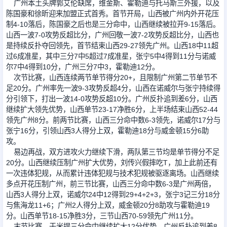
广州本土头牌郭艾伦缺席，维金斯、霍勒迪与托马斯三外援，以及
陈国豪和徐昕迎来加盟正式首秀。首节开局，山西被广州内外开花压
制4-10落后，陈国豪之后也是三分命中，山西继续被拉开9-15落后。
足球新闻
山西一波7-0攻势反超比分，广州回敬一波7-2攻势反超比分，山西也
是持续反扑夺回领先，首节结束山西29-27领先广州。山西18中11超
过6成准星，其中三分7中5超过7成准星，张宁5中4得到11分与诺威
篮球新闻
尔7中4得到10分，广州三分7中3，霍勒迪12分。
次节比赛，山西连续两节单节得分20+，且限制广州第二节单节不
足20分。广州率先一波9-3攻势反超4分，山西在诺威尔与张宁持续得
分引领下，打出一波14-0攻势反超10分。广州反扑追到差6分，山西
继续扩大领先优势，山西单节23-17净胜6分，上半场结束山西52-44
领先广州8分。前两节比赛，山西三分命中数6-3领先，诺威尔17分与
张宁16分，引领山西3人得分上双，霍勒迪18分与威金顿15分6助
攻。
易边再战，双方进攻火力继续下滑，两队第三节均是单节得分不足
20分。山西继续压制广州扩大优势，刘传兴假摔吃T，加上此前还有
一次违体犯规，从而累计违体犯规与技术犯规被驱逐离场。山西继续
多点开花压制广州，前三节比赛，山西三分命中数6-3是广州两倍，
山西3人得分上双，诺威尔24中12得到29+4+2+3，张宁3记三分18分
与焦海龙11+6；广州2人得分上双，威金顿20分8助攻与霍勒迪19
分。山西单节18-15净胜3分，三节山西70-59领先广州11分。
末节比赛，于米提三分命中继续扩大12分优势，广州反扑追到差8