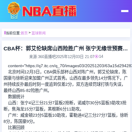
首页
>
当前位置:
首页
篮球新闻
足球直播
CBA杯：郭艾伦缺席山西险胜广州 张宁无缘世预赛后轰21+7
14
来源:360直播吧
2025年12月03日 21:07
篮球直播
content="https://q7.itc.cn/q_70/images03/20251203/63a15d2942
北京时间12月3日，CBA俱乐部杯山西对阵广州，郭艾伦缺席，陈
国豪与徐昕迎来加盟广州正式首秀。山西在最多领先14分情况下，广
足球录像
州持续反扑最后时刻一度追到仅差2分，双方连续罚球打铁与失误，
最终山西85-82险胜广州。
数据统计
篮球录像
山西：张宁4记三分21分7篮板2抢断，诺威尔30分5篮板3助攻3抢
断，焦海龙15分7篮板，黑根斯6分11助攻。
足球集锦
广州：威金顿23分5篮板10助攻，霍勒迪4记三分27分7篮板，徐昕
8分，陈国豪9分。
比赛回顾
篮球集锦