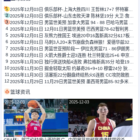
1
2025年12月03日 俱乐部杯-上海大胜四川 王哲林17+7 怀特塞德5帽 杜智博23分
2
2025年12月03日 俱乐部杯-山东击败天津 陈林坚19分 大卫·詹姆斯20+9
3
2025年12月02日 男篮世美预 加拿大男篮 94 - 88 巴哈马男篮 全场集锦
4
2025年12月01日 12月01日男篮世美预 巴西男篮78-62智利男篮 全场集锦
5
2025年12月01日 灰熊力挫国王 埃迪20中16轰新高32分&17板5帽 德罗赞23分
6
2025年12月01日 马刺3人20+末节崩盘负森林狼！爱德华兹32+6 兰德尔22+6+12
7
2025年12月01日 男篮世亚预阶段一 伊拉克男篮71 - 86伊朗男篮 全场集锦
8
2025年12月01日 火箭大胜爵士迎3连胜 杜兰特复出25+6 申京27+5 马尔卡宁18+8
9
2025年11月30日 独行侠送快船4连败 弗拉格新高35分 哈登19罚7失误 克莱23分
10
2025年11月30日 掘金轻取太阳 约基奇26+9+10 穆雷24分 狄龙27分
11
2025年11月30日 活塞拒22分翻盘终结热火6连胜 CC攻防致胜&29+8 维金斯31+6
12
2025年11月29日 11月29日男篮世美预 墨西哥男篮85-92多米尼加男篮 全场集锦
篮球资讯
2025-12-03
2025-12-03
CBA杯：郭艾伦缺席山西险胜广
中国男篮世预赛遭遇韩国双杀，