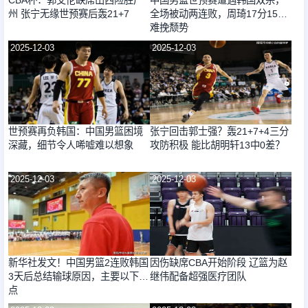
州 张宁无缘世预赛后轰21+7
全场被动两连败，周琦17分15板
难挽颓势
2025-12-03
2025-12-03
世预赛再负韩国：中国男篮困境
张宁回击郭士强？轰21+7+4三分
深藏，细节令人唏嘘难以想象
攻防积极 能比胡明轩13中0差？
2025-12-03
2025-12-03
新华社发文！中国男篮2连败韩国
因伤缺席CBA开始阶段 辽篮为赵
3天后总结输球原因，主要以下3
继伟配备超强医疗团队
点