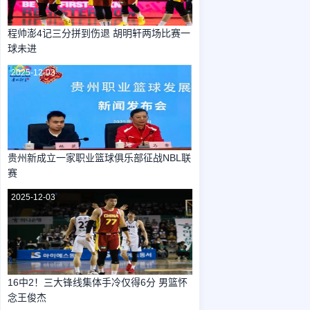
程帅澎4记三分拼到伤退 胡明轩两场比赛一
球未进
2025-12-03
贵州新成立一家职业篮球俱乐部征战NBL联
赛
2025-12-03
16中2！三大锋线集体手冷仅得6分 男篮怀
念王俊杰