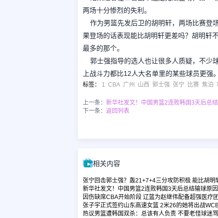
两场十分惨烈的失利。
作为男篮先发后卫的胡明轩，两场比赛登场4
果登场的话表现能比胡明轩更差吗？胡明轩
最多的那个。
郭士强指导的选人也让很多人质疑，不少
上战斗力都比12人大名单里的某些球员更强
标签
：
1
CBA
广州
山西
郭士强
张宁
比赛
焦泊
上一条：
新华社发文！中国男篮2连败韩国3天后总
下一条：
返回列表
相关内容
张宁回击郭士强？轰21+7+4三分攻防积极 能比胡明
新华社发文！中国男篮2连败韩国3天后总结输球原因
因伤缺席CBA开始阶段 辽篮为赵继伟配备超强医疗
张子宇正式签约山东高速女篮 2米26的她将出战WCB
热议男篮遭韩国双杀：总该有人负责 不要老怪球迷