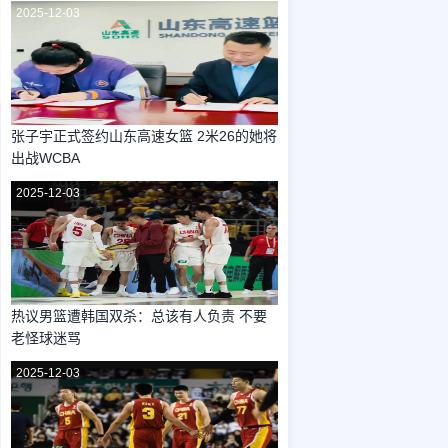
2025-12-03
张子宇正式签约山东高速女篮 2米26的她将
出战WCBA
2025-12-03
热议男篮遭韩国双杀：总该有人负责 不要
老怪球迷骂
2025-12-03