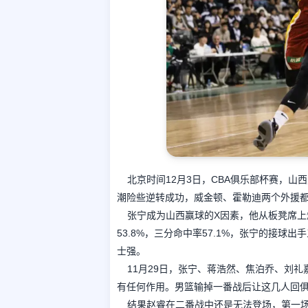
北京时间12月3日，CBA俱乐部杯赛，山西
潮险些逆转成功，威金顿、霍勒迪两个外援都
张宁成为山西赢球的X因素，他从板凳席上爆
53.8%，三分命中率57.1%，张宁的接
士强。
11月29日，张宁、蒋浩然、焦泊乔、刘
有任何作用。男篮输掉一番战后让这几人回
结果赵睿在二番战中还是无法登场，第一场