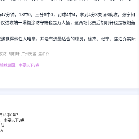
7分钟，13中0，三分6中0，罚球4中4，拿到4分3失误6助攻，张宁如
不仅进攻端一塌糊涂防守端也是万人捅，这两场比赛后胡明轩也是被炮轰
球迷觉得他任人唯亲，并没有选最适合的球员，徐杰、张宁、焦泊乔实际
。
攻防
胡明轩
广州男篮
焦泊乔
结输球原因，主要以下3点
轩13中0差？
，主要以下3点
团队
A
骂