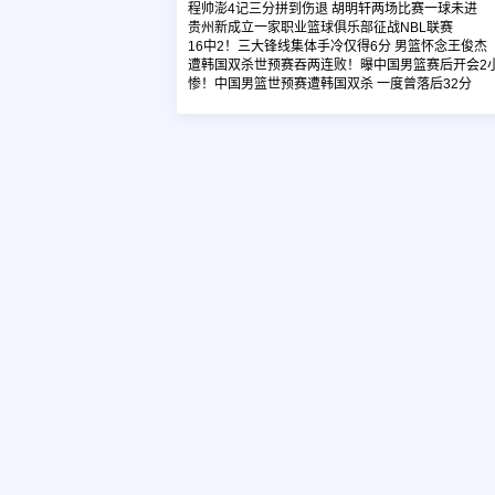
程帅澎4记三分拼到伤退 胡明轩两场比赛一球未进
贵州新成立一家职业篮球俱乐部征战NBL联赛
16中2！三大锋线集体手冷仅得6分 男篮怀念王俊杰
遭韩国双杀世预赛吞两连败！曝中国男篮赛后开会2
惨！中国男篮世预赛遭韩国双杀 一度曾落后32分