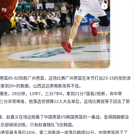
男篮85-82险胜广州男篮，这场比赛广州男篮在末节打出23-15的攻防浪
拿到20+的数据，山西这边黑根斯发挥不佳。
发，28分钟，13中7，三分7中4，拿到21分7篮板2抢断，命中率
球出手三分非常神准，他落选世预赛12人大名单后，这场比赛就等于回击了郭
礼嘉、赵嘉义在场边观看了中国男篮VS韩国男篮的一番战，急得跳脚都没
俱乐部继续训练，只有赵睿随队飞往韩国。
男篮最多落后19分，第二场客场一度落后韩国32分，中国男篮吞下了