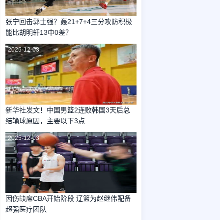
张宁回击郭士强？轰21+7+4三分攻防积极
能比胡明轩13中0差？
2025-12-03
新华社发文！中国男篮2连败韩国3天后总
结输球原因，主要以下3点
2025-12-03
因伤缺席CBA开始阶段 辽篮为赵继伟配备
超强医疗团队