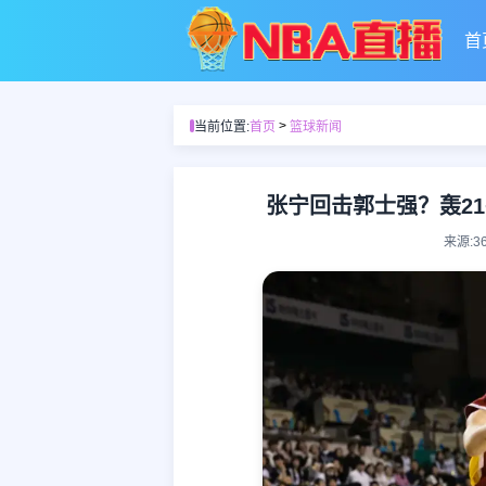
首
>
当前位置:
首页
篮球新闻
张宁回击郭士强？轰21
来源:3