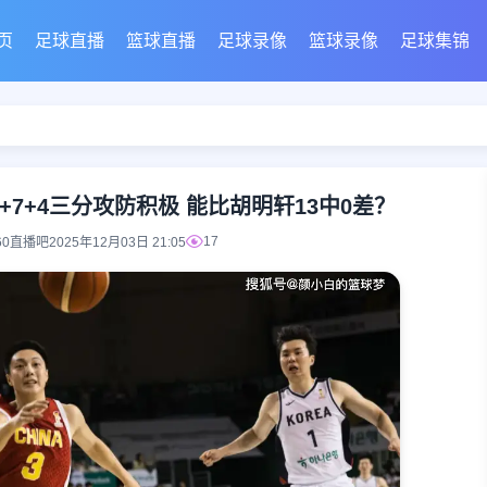
页
足球直播
篮球直播
足球录像
篮球录像
足球集锦
+7+4三分攻防积极 能比胡明轩13中0差？
17
60直播吧
2025年12月03日 21:05