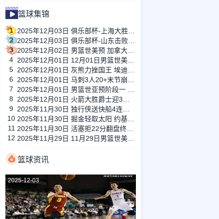
篮球集锦
1
2025年12月03日 俱乐部杯-上海大胜四川 王哲林17+7 怀特塞德5帽 杜智博23分
2
2025年12月03日 俱乐部杯-山东击败天津 陈林坚19分 大卫·詹姆斯20+9
3
2025年12月02日 男篮世美预 加拿大男篮 94 - 88 巴哈马男篮 全场集锦
4
2025年12月01日 12月01日男篮世美预 巴西男篮78-62智利男篮 全场集锦
5
2025年12月01日 灰熊力挫国王 埃迪20中16轰新高32分&17板5帽 德罗赞23分
6
2025年12月01日 马刺3人20+末节崩盘负森林狼！爱德华兹32+6 兰德尔22+6+12
7
2025年12月01日 男篮世亚预阶段一 伊拉克男篮71 - 86伊朗男篮 全场集锦
8
2025年12月01日 火箭大胜爵士迎3连胜 杜兰特复出25+6 申京27+5 马尔卡宁18+8
9
2025年11月30日 独行侠送快船4连败 弗拉格新高35分 哈登19罚7失误 克莱23分
10
2025年11月30日 掘金轻取太阳 约基奇26+9+10 穆雷24分 狄龙27分
11
2025年11月30日 活塞拒22分翻盘终结热火6连胜 CC攻防致胜&29+8 维金斯31+6
12
2025年11月29日 11月29日男篮世美预 墨西哥男篮85-92多米尼加男篮 全场集锦
篮球资讯
2025-12-03