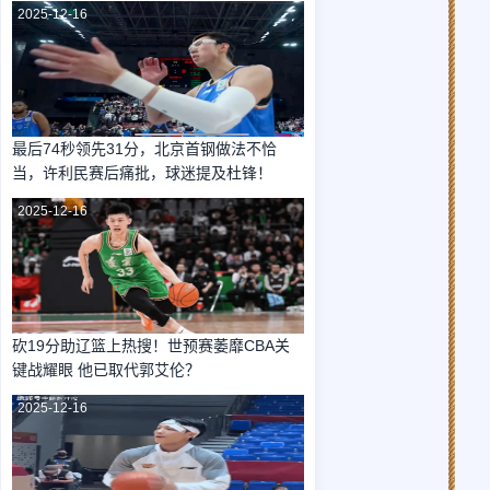
2025-12-16
最后74秒领先31分，北京首钢做法不恰
当，许利民赛后痛批，球迷提及杜锋！
2025-12-16
砍19分助辽篮上热搜！世预赛萎靡CBA关
键战耀眼 他已取代郭艾伦？
2025-12-16