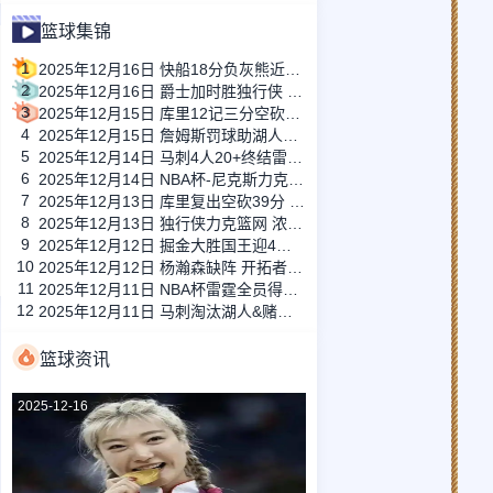
篮球集锦
1
2025年12月16日 快船18分负灰熊近10战9负！JJJ31分 奇兵斯潘塞27+6三分10中7
2
2025年12月16日 爵士加时胜独行侠 乔治37+6 马卡33+16 弗拉格生涯新高42+7
3
2025年12月15日 库里12记三分空砍48分 开拓者两人35分三杀勇士 杨瀚森未登场
4
2025年12月15日 詹姆斯罚球助湖人绝杀太阳 狄龙进关键三分但挑衅被驱逐成转折点
5
2025年12月14日 马刺4人20+终结雷霆16连胜进决赛！文班复出22+9 SGA29+5
6
2025年12月14日 NBA杯-尼克斯力克魔术挺进决赛 布伦森40+8 萨格斯26+7&伤退
7
2025年12月13日 库里复出空砍39分 勇士不敌无华狼 戈贝尔24+14 迪文关键三分
8
2025年12月13日 独行侠力克篮网 浓眉24+14 弗拉格22+8 小波特空砍34分
9
2025年12月12日 掘金大胜国王迎4连胜 约基奇36+12+8 威少17+5 拉文缺战
10
2025年12月12日 杨瀚森缺阵 开拓者惨负倒一鹈鹕23分 普尔复出22分 墨菲24分
11
2025年12月11日 NBA杯雷霆全员得分49分大胜太阳进4强 鸭梨三节28+8 切特24+8
12
2025年12月11日 马刺淘汰湖人&赌城战雷霆！东契奇35+8 卡斯尔30+10+6
篮球资讯
2025-12-16