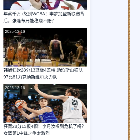
年薪千万+怒别WCBA！李梦加盟新联赛背
后，张隆布局能稳赚不赔？
2025-12-16
韩旭狂砍28分13篮板4盖帽 助珀斯山猫队
97比81力克汤斯维尔火力队
2025-12-16
狂轰28分13板4帽！李月汝嗅到危机了吗？
女篮第1中锋之争太激烈