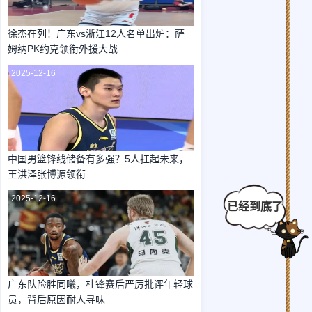
徐杰在列！广东vs浙江12人名单出炉：萨
姆纳PK约克领衔外援大战
2025-12-16
中国男篮锋线储备有多强？5人扛起未来，
王洪泽张博源领衔
2025-12-16
广东队险胜同曦，杜锋赛后严厉批评年轻球
员，背后原因耐人寻味