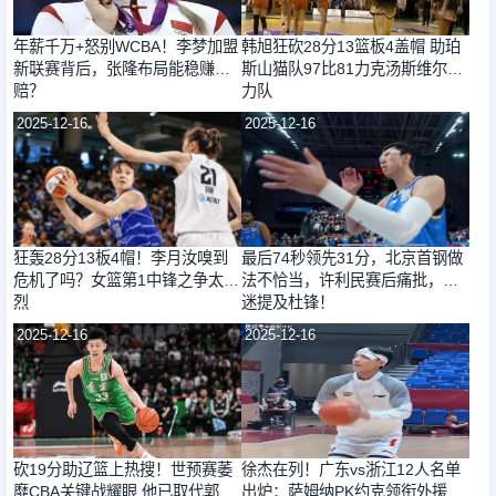
年薪千万+怒别WCBA！李梦加盟
韩旭狂砍28分13篮板4盖帽 助珀
新联赛背后，张隆布局能稳赚不
斯山猫队97比81力克汤斯维尔火
赔？
力队
2025-12-16
2025-12-16
狂轰28分13板4帽！李月汝嗅到
最后74秒领先31分，北京首钢做
危机了吗？女篮第1中锋之争太激
法不恰当，许利民赛后痛批，球
烈
迷提及杜锋！
2025-12-16
2025-12-16
砍19分助辽篮上热搜！世预赛萎
徐杰在列！广东vs浙江12人名单
靡CBA关键战耀眼 他已取代郭艾
出炉：萨姆纳PK约克领衔外援大