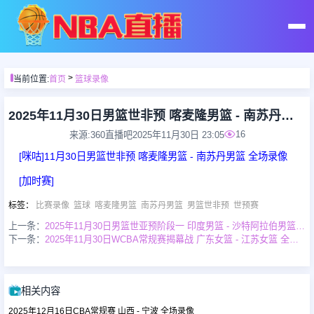
首页
>
当前位置:
首页
篮球录像
足球直播
2025年11月30日男篮世非预 喀麦隆男篮 - 南苏丹男篮 全场录像
16
来源:360直播吧
2025年11月30日 23:05
篮球直播
[咪咕]11月30日男篮世非预 喀麦隆男篮 - 南苏丹男篮 全场录像
[加时赛]
足球录像
标签
：
比赛录像
篮球
喀麦隆男篮
南苏丹男篮
男篮世非预
世预赛
上一条：
2025年11月30日男篮世亚预阶段一 印度男篮 - 沙特阿拉伯男篮 全场录像
篮球录像
下一条：
2025年11月30日WCBA常规赛揭幕战 广东女篮 - 江苏女篮 全场录像
足球集锦
相关内容
2025年12月16日CBA常规赛 山西 - 宁波 全场录像
篮球集锦