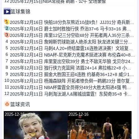
12
2025年12月15日NBA常规赛 鹈鹕 - 公牛 全场录像
篮球集锦
1
2025年12月16日 快船18分负灰熊近10战9负！JJJ31分 奇兵斯潘塞27+6三分10中7
2
2025年12月16日 爵士加时胜独行侠 乔治37+6 马卡33+16 弗拉格生涯新高42+7
3
2025年12月15日 库里12记三分空砍48分 开拓者两人35分三杀勇士 杨瀚森未登场
4
2025年12月15日 詹姆斯罚球助湖人绝杀太阳 狄龙进关键三分但挑衅被驱逐成转折点
5
2025年12月14日 马刺4人20+终结雷霆16连胜进决赛！文班复出22+9 SGA29+5
6
2025年12月14日 NBA杯-尼克斯力克魔术挺进决赛 布伦森40+8 萨格斯26+7&伤退
7
2025年12月13日 库里复出空砍39分 勇士不敌无华狼 戈贝尔24+14 迪文关键三分
8
2025年12月13日 独行侠力克篮网 浓眉24+14 弗拉格22+8 小波特空砍34分
9
2025年12月12日 掘金大胜国王迎4连胜 约基奇36+12+8 威少17+5 拉文缺战
10
2025年12月12日 杨瀚森缺阵 开拓者惨负倒一鹈鹕23分 普尔复出22分 墨菲24分
11
2025年12月11日 NBA杯雷霆全员得分49分大胜太阳进4强 鸭梨三节28+8 切特24+8
12
2025年12月11日 马刺淘汰湖人&赌城战雷霆！东契奇35+8 卡斯尔30+10+6
篮球资讯
2025-12-16
2025-12-16