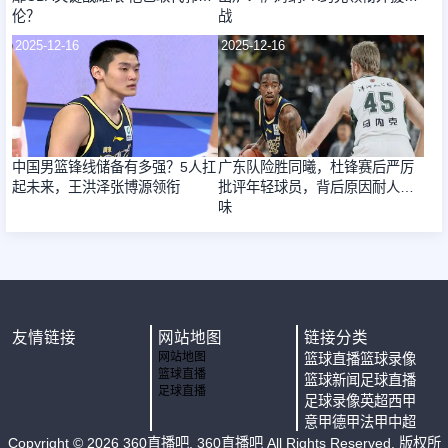
伦？
战
2025-12-16
2025-12-16
中国男篮锋线储备有多强？5人扛
广东队险胜同曦，杜锋赛后严厉
起未来，王洪泽张博源领衔
批评年轻球员，背后原因耐人寻
味
友情链接
网站地图
链接分类
网站地图
篮球直播
篮球录像
篮球直播
篮球新闻
足球直播
足球直播
足球录像
英超
西甲
意甲
德甲
法甲
中超
Copyright ©
2026
360直播吧
. 360直播吧 All Rights Reserved. 版权所