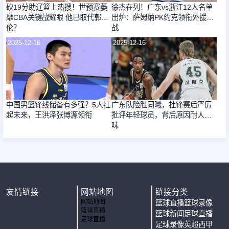
砍19分助辽篮上热搜！世预赛萎
徐杰在列！广东vs浙江12人名单
靡CBA关键战耀眼 他已取代郭艾
出炉：萨姆纳PK约克领衔外援大
伦？
战
2025-12-16
2025-12-16
中国男篮锋线储备有多强？5人扛
广东队险胜同曦，杜锋赛后严厉
起未来，王洪泽张博源领衔
批评年轻球员，背后原因耐人寻
味
友情链接
网站地图
链接分类
网站地图
篮球直播
篮球录像
篮球直播
篮球新闻
足球直播
足球直播
足球录像
英超
西甲