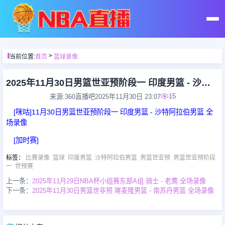
首页
>
当前位置:
首页
篮球录像
足球直播
2025年11月30日男篮世亚预阶段一 印度男篮 - 沙特阿拉伯男篮 全场录像
15
来源:360直播吧
2025年11月30日 23:07
篮球直播
[咪咕]11月30日男篮世亚预阶段一 印度男篮 - 沙特阿拉伯男篮 全
场录像
足球录像
[加时赛]
标签
：
比赛录像
篮球
印度男篮
沙特阿拉伯男篮
男篮世亚预
男篮世亚预阶段
篮球录像
一
世预赛
上一条：
2025年11月29日NBA杯小组赛东部A组 骑士 - 老鹰 全场录像
下一条：
2025年11月30日男篮世非预 喀麦隆男篮 - 南苏丹男篮 全场录像
足球集锦
篮球集锦