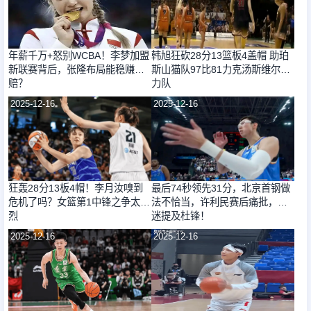
年薪千万+怒别WCBA！李梦加盟
韩旭狂砍28分13篮板4盖帽 助珀
新联赛背后，张隆布局能稳赚不
斯山猫队97比81力克汤斯维尔火
赔？
力队
2025-12-16
2025-12-16
狂轰28分13板4帽！李月汝嗅到
最后74秒领先31分，北京首钢做
危机了吗？女篮第1中锋之争太激
法不恰当，许利民赛后痛批，球
烈
迷提及杜锋！
2025-12-16
2025-12-16