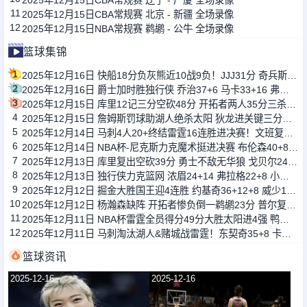
11
2025年12月15日CBA常规赛 北京 - 新疆 全场录像
12
2025年12月15日NBA常规赛 鹈鹕 - 公牛 全场录像
篮球集锦
1
2025年12月16日 快船18分负灰熊近10战9负！JJJ31分 奇兵斯潘塞27+6三分10中7
2
2025年12月16日 爵士加时胜独行侠 乔治37+6 马卡33+16 弗拉格生涯新高42+7
3
2025年12月15日 库里12记三分空砍48分 开拓者两人35分三杀勇士 杨瀚森未登场
4
2025年12月15日 詹姆斯罚球助湖人绝杀太阳 狄龙进关键三分但挑衅被驱逐成转折点
5
2025年12月14日 马刺4人20+终结雷霆16连胜进决赛！文班复出22+9 SGA29+5
6
2025年12月14日 NBA杯-尼克斯力克魔术挺进决赛 布伦森40+8 萨格斯26+7&伤退
7
2025年12月13日 库里复出空砍39分 勇士不敌无华狼 戈贝尔24+14 迪文关键三分
8
2025年12月13日 独行侠力克篮网 浓眉24+14 弗拉格22+8 小波特空砍34分
9
2025年12月12日 掘金大胜国王迎4连胜 约基奇36+12+8 威少17+5 拉文缺战
10
2025年12月12日 杨瀚森缺阵 开拓者惨负倒一鹈鹕23分 普尔复出22分 墨菲24分
11
2025年12月11日 NBA杯雷霆全员得分49分大胜太阳进4强 鸭梨三节28+8 切特24+8
12
2025年12月11日 马刺淘汰湖人&赌城战雷霆！东契奇35+8 卡斯尔30+10+6
篮球资讯
2025-12-16
2025-12-16