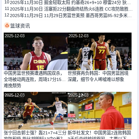
10
2025年11月30日 掘金轻取太阳 约基奇26+9+10 穆雷24分 狄龙27分
11
2025年11月30日 活塞拒22分翻盘终结热火6连胜 CC攻防致胜&29+8 维金斯31+6
12
2025年11月29日 11月29日男篮世美预 墨西哥男篮85-92多米尼加男篮 全场集锦
篮球资讯
2025-12-03
2025-12-03
中国男篮世预赛遭遇韩国双杀，
世预赛再负韩国：中国男篮困境
全场被动两连败，周琦17分15板
深藏，细节令人唏嘘难以想象
难挽颓势
2025-12-03
2025-12-03
张宁回击郭士强？轰21+7+4三分
新华社发文！中国男篮2连败韩国
攻防积极 能比胡明轩13中0差？
3天后总结输球原因，主要以下3