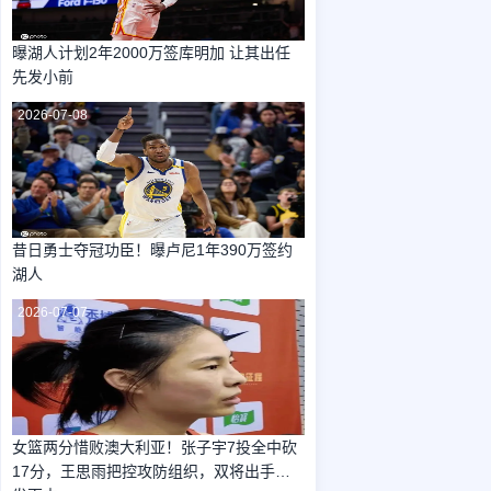
曝湖人计划2年2000万签库明加 让其出任
先发小前
2026-07-08
昔日勇士夺冠功臣！曝卢尼1年390万签约
湖人
2026-07-07
女篮两分惜败澳大利亚！张子宇7投全中砍
17分，王思雨把控攻防组织，双将出手百