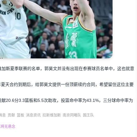
维加斯夏季联赛的名单，郭昊文并没有出现在参赛球员名单中，这也就意
年夏天合约到期后，给郭昊文提供一份顶薪续约合同，希望留住这位主要
20.6分3.3篮板和5.5次助攻，投篮命中率为43.1%，三分球命中率为
消息
贡献
篮板
消息资讯
拉斯维加斯
南京同曦队
国王队
属将无悬念