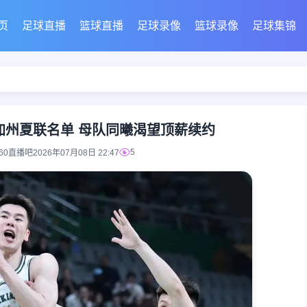
页
足球直播
篮球直播
足球录像
篮球录像
足球集锦
加州夏联名单 母队同曦渴望顶薪续约
5
360直播吧
2026年07月08日 22:47