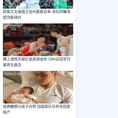
郭昊文无缘国王加州夏联名单 母队同曦渴
望顶薪续约
2026-07-08
曝上海惊天报价追逐胡金秋 CBA总冠军归
属将无悬念
2026-07-08
庞峥麟晒与孩子合照 因国家队任务未回家
陪产