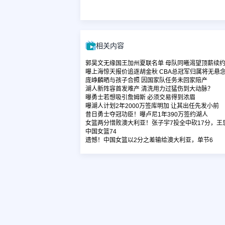
相关内容
郭昊文无缘国王加州夏联名单 母队同曦渴望顶薪续
曝上海惊天报价追逐胡金秋 CBA总冠军归属将无悬
庞峥麟晒与孩子合照 因国家队任务未回家陪产
湖人新阵容首发难产 清洗用力过猛伤到大动脉？
曝勇士若想吸引詹姆斯 必须交易得到浓眉
曝湖人计划2年2000万签库明加 让其出任先发小前
昔日勇士夺冠功臣！曝卢尼1年390万签约湖人
女篮两分惜败澳大利亚！张子宇7投全中砍17分，
中国女篮74
遗憾！中国女篮以2分之差输给澳大利亚，单节6