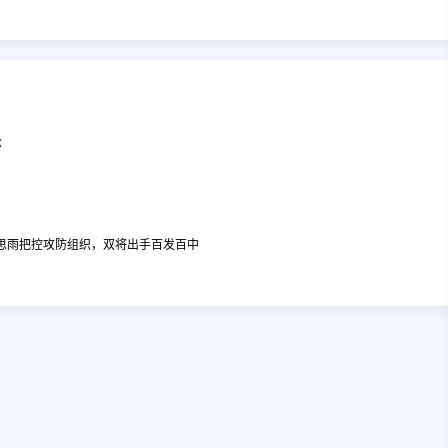
约
念
王思雨把控攻防组织，双将出手百发百中