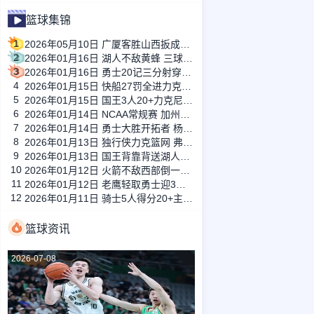
篮球集锦
1
2026年05月10日 广厦客胜山西扳成1-1 胡金秋17+11 迪亚洛关键上篮不中
2
2026年01月16日 湖人不敌黄蜂 三球30+11&9记三分 东契奇39分 詹姆斯29+9+6
3
2026年01月16日 勇士20记三分射穿尼克斯！库里27+7 巴特勒32+8 穆迪三分9中7
4
2026年01月15日 快船27罚全进力克奇才迎来4连胜 哈登22+5+8 伦纳德33分4断
5
2026年01月15日 国王3人20+力克尼克斯 德罗赞里程碑 威少11助 布伦森伤退
6
2026年01月14日 NCAA常规赛 加州圣玛丽大学 82 - 68 旧金山大学 全场集锦
7
2026年01月14日 勇士大胜开拓者 杨瀚森3分2板 巴特勒16+6+5 库里9中2送11助
8
2026年01月13日 独行侠力克篮网 弗拉格27+5+5 克莱18分 小波特28+9
9
2026年01月13日 国王背靠背送湖人3连败 东契奇空砍42+7+8+4断 威少22+5+7
10
2026年01月12日 火箭不敌西部倒一国王遭遇3连败！申京复出19+9 阿门31+13+6
11
2026年01月12日 老鹰轻取勇士迎3连胜 约翰逊23+11+6 CJ首秀12分 库里31+5
12
2026年01月11日 骑士5人得分20+主场复仇森林狼 米切尔28+8 爱德华兹25+5
篮球资讯
2026-07-08