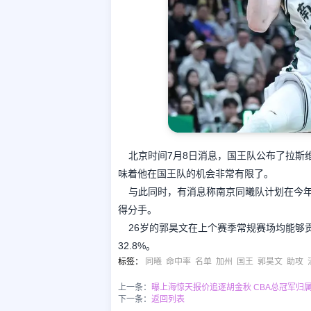
北京时间7月8日消息，国王队公布了拉斯
味着他在国王队的机会非常有限了。
与此同时，有消息称南京同曦队计划在今
得分手。
26岁的郭昊文在上个赛季常规赛场均能够贡献
32.8%。
标签
：
同曦
命中率
名单
加州
国王
郭昊文
助攻
上一条：
曝上海惊天报价追逐胡金秋 CBA总冠军归
下一条：
返回列表