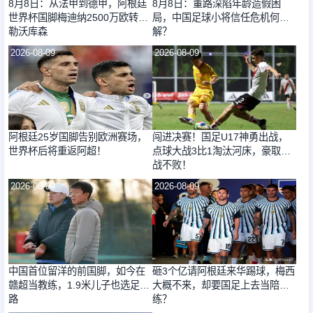
8月8日：从法甲到德甲，阿根廷
8月8日：董路深陷年龄造假困
世界杯国脚梅迪纳2500万欧转会
局，中国足球小将信任危机何
勒沃库森
解？
2026-08-09
2026-08-09
阿根廷25岁国脚告别欧洲赛场，
闯进决赛！国足U17神勇出战，
世界杯后将重返阿超！
点球大战3比1淘汰河床，豪取四
战不败！
2026-08-09
2026-08-09
中国首位留洋的前国脚，如今在
砸3个亿请阿根廷来华踢球，梅西
赣超当教练，1.9米儿子也选足球
大概不来，却要国足上去当陪
路
练？