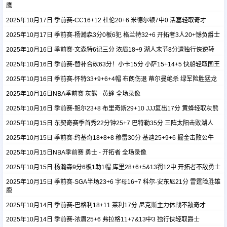
鹰
2025年10月17日 季前赛-CC16+12 杜伦20+6 米德尔顿7中0 活塞轻取奇才
足球新闻
2025年10月17日 季前赛-杨瀚森3分0板6犯 格兰特32+6 开拓者3人20+憾负爵士
2025年10月16日 季前赛-文森特6记三分 浓眉18+9 湖人末节8分遭独行侠逆转
篮球新闻
2025年10月16日 季前赛-替补合砍63分！小卡15分 小萨15+14+5 快船轻取国王
2025年10月16日 季前赛-怀特33+9+6+4帽 布朗伤退 蒂尔曼绝杀 绿军险胜猛龙
2025年10月16日NBA季前赛 灰熊 - 黄蜂 全场录像
2025年10月16日 季前赛-鲍尔23+8 布里奇斯29+10 JJJ复出17分 黄蜂轻取灰熊
2025年10月15日 东契奇赛季首秀22分钟25+7 巴特勒35分 三阵太阳击败湖人
2025年10月15日 季前赛-约基奇18+8+8 穆雷30分 基迪25+9+6 掘金击败公牛
2025年10月15日NBA季前赛 勇士 - 开拓者 全场录像
2025年10月15日 杨瀚森9分6板1助1帽 库里28+6+5&13罚12中 开拓者不敌勇士
2025年10月15日 季前赛-SGA半场23+6 字母16+7 科尔-安东尼21分 雷霆险胜雄
鹿
2025年10月14日 季前赛-巴格利18+11 莱利17分 尼克斯主力休战不敌奇才
2025年10月14日 季前赛-浓眉25+6 弗拉格11+7&13中3 独行侠轻取爵士