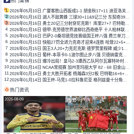
热门集锦
1
2026年05月10日 广厦客胜山西扳成1-1 胡金秋17+11 迪亚洛关键上篮不中
2
2026年01月16日 湖人不敌黄蜂 三球30+11&9记三分 东契奇39分 詹姆斯29+9+6
3
2026年01月16日 勇士20记三分射穿尼克斯！库里27+7 巴特勒32+8 穆迪三分9中7
4
2026年01月16日 德甲-克劳德世界波柳比西奇绝平 十人柏林联合1-1奥格斯堡
5
2026年01月16日 巴萨2-0桑坦德竞技晋级国王杯八强 费兰单刀球破门亚马尔建功
6
2026年01月15日 快船27罚全进力克奇才迎来4连胜 哈登22+5+8 伦纳德33分4断
7
2026年01月15日 国王3人20+力克尼克斯 德罗赞里程碑 威少11助 布伦森伤退
8
2026年01月15日 葡杯-本菲卡0-1波尔图止步八强 贝德纳雷克制胜帕夫利季斯失良机
9
2026年01月15日 爆冷出局！皇马2-3遭西乙队阿尔瓦塞特补时绝杀 无缘国王杯8强
10
2026年01月14日 NCAA常规赛 加州圣玛丽大学 82 - 68 旧金山大学 全场集锦
11
2026年01月14日 勇士大胜开拓者 杨瀚森3分2板 巴特勒16+6+5 库里9中2送11助
12
2026年01月14日 国王杯-马竞1-0拉科鲁尼亚 格列兹曼十分角任意球破门+远射中横梁
热门资讯
2026-08-09
2026-08-09