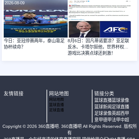
2026-08-09
2026-08-09
今日：亚冠停赛两年，泰山靠足
8月6日：因凡蒂诺要凉？亚足联
协杯续命？
反水、卡塔尔挺他，世界杯权力
游戏比决赛点球还刺激！
友情链接
网站地图
链接分类
网站地图
篮球直播
篮球录像
篮球直播
篮球新闻
足球直播
足球直播
足球录像
英超
西甲
意甲
德甲
法甲
中超
Copyright ©
2026
360直播吧
. 360直播吧 All Rights Reserved. 版权所
有