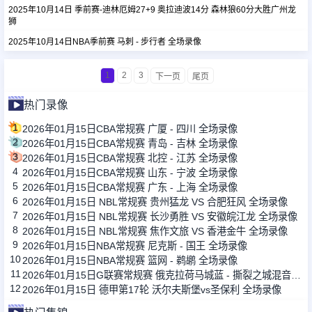
2025年10月14日 季前赛-迪林厄姆27+9 奥拉迪波14分 森林狼60分大胜广州龙
狮
2025年10月14日NBA季前赛 马刺 - 步行者 全场录像
1
2
3
下一页
尾页
热门录像
1
2026年01月15日CBA常规赛 广厦 - 四川 全场录像
2
2026年01月15日CBA常规赛 青岛 - 吉林 全场录像
3
2026年01月15日CBA常规赛 北控 - 江苏 全场录像
4
2026年01月15日CBA常规赛 山东 - 宁波 全场录像
5
2026年01月15日CBA常规赛 广东 - 上海 全场录像
6
2026年01月15日 NBL常规赛 贵州猛龙 VS 合肥狂风 全场录像
7
2026年01月15日 NBL常规赛 长沙勇胜 VS 安徽皖江龙 全场录像
8
2026年01月15日 NBL常规赛 焦作文旅 VS 香港金牛 全场录像
9
2026年01月15日NBA常规赛 尼克斯 - 国王 全场录像
10
2026年01月15日NBA常规赛 篮网 - 鹈鹕 全场录像
11
2026年01月15日G联赛常规赛 俄克拉荷马城蓝 - 撕裂之城混音 全场录像
12
2026年01月15日 德甲第17轮 沃尔夫斯堡vs圣保利 全场录像