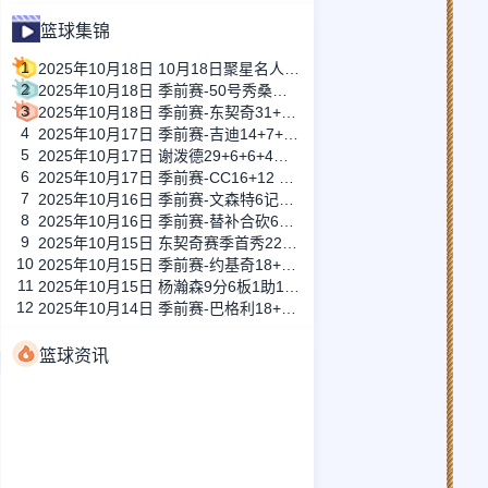
篮球集锦
1
2025年10月18日 10月18日聚星名人赛杭州站 聚星队107-111名人队 全场集锦
2
2025年10月18日 季前赛-50号秀桑德斯25分 比尔12分 库里20+4+5 快船险胜勇士
3
2025年10月18日 季前赛-东契奇31+9 小里15中3 琼斯罚球绝杀 湖人1分惜败国王
4
2025年10月17日 季前赛-吉迪14+7+9 爱德华兹25+7+5 公牛力擒森林狼
5
2025年10月17日 谢泼德29+6+6+4断 奥科吉28分 波津23+13 残阵火箭力克老鹰
6
2025年10月17日 季前赛-CC16+12 杜伦20+6 米德尔顿7中0 活塞轻取奇才
7
2025年10月16日 季前赛-文森特6记三分 浓眉18+9 湖人末节8分遭独行侠逆转
8
2025年10月16日 季前赛-替补合砍63分！小卡15分 小萨15+14+5 快船轻取国王
9
2025年10月15日 东契奇赛季首秀22分钟25+7 巴特勒35分 三阵太阳击败湖人
10
2025年10月15日 季前赛-约基奇18+8+8 穆雷30分 基迪25+9+6 掘金击败公牛
11
2025年10月15日 杨瀚森9分6板1助1帽 库里28+6+5&13罚12中 开拓者不敌勇士
12
2025年10月14日 季前赛-巴格利18+11 莱利17分 尼克斯主力休战不敌奇才
篮球资讯
2025-10-21