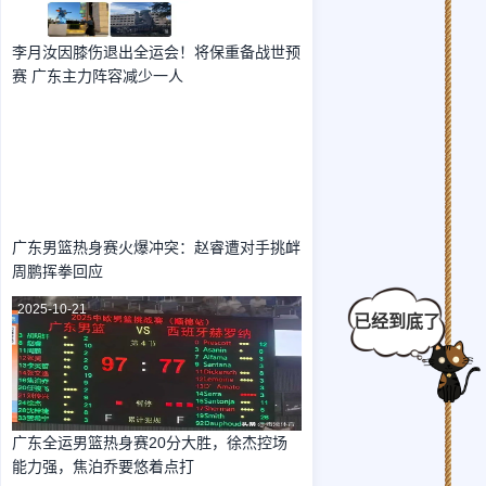
李月汝因膝伤退出全运会！将保重备战世预
赛 广东主力阵容减少一人
2025-10-21
广东男篮热身赛火爆冲突：赵睿遭对手挑衅
周鹏挥拳回应
2025-10-21
广东全运男篮热身赛20分大胜，徐杰控场
能力强，焦泊乔要悠着点打