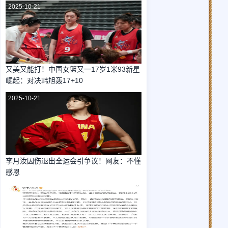
2025-10-21
又美又能打！中国女篮又一17岁1米93新星
崛起：对决韩旭轰17+10
2025-10-21
李月汝因伤退出全运会引争议！网友：不懂
感恩
2025-10-21