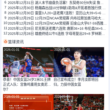
6
2025年12月31日 湖人末节崩盘负活塞！东契奇30分8失误 詹姆斯生日夜17分
7
2025年12月30日 杨瀚森出战10分钟献1助攻&开拓者胜独行侠 阿夫迪亚27+9+11
8
2025年12月30日 雷霆3人20+送老鹰7连败！亚历山大39+5+6 奥孔武26+14+6
9
2025年12月29日 12月29日NCAA常规赛 内布拉斯加奥马哈大学57-80俄勒冈大学 全场集锦
10
2025年12月29日 12月29日NCAA常规赛 旧金山大学67-59西雅图大学 全场集锦
11
2025年12月28日 尼克斯送老鹰六连败 唐斯36+16 布伦森34+5 奥孔武31+14
12
2025年12月28日 雄鹿终结公牛5连胜 字母哥复出29+8 罗林斯20+7 武切维奇16+7
篮球资讯
2026-01-01
2026-01-01
恭喜！中国女篮24岁2米01王牌
自己宣布成立！李月汝即将回
正式入队：宫鲁鸣重用女奥尼
归，力挺中国女篮
尔？
2026-01-01
2026-01-01