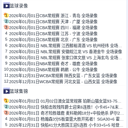
篮球录像
1
2026年01月01日CBA常规赛 浙江 - 青岛 全场录像
2
2026年01月01日CBA常规赛 天津 - 广厦 全场录像
3
2026年01月01日CBA常规赛 四川 - 福建 全场录像
4
2026年01月01日CBA常规赛 江苏 - 宁波 全场录像
5
2026年01月01日CBA常规赛 北京 - 广东 全场录像
6
2026年01月01日 NBL常规赛 江西鲸裕清酒 VS 杭州经纬 全场录像
7
2026年01月01日 NBL常规赛 安徽皖江龙 VS 香港金牛 全场录像
8
2026年01月01日 NBL常规赛 张家口体文旅 VS 上海玄鸟 全场录像
9
2026年01月01日NBA常规赛 奇才 - 雄鹿 全场录像
10
2026年01月01日NBA常规赛 鹈鹕 - 公牛 全场录像
11
2025年12月31日WCBA常规赛 陕西女篮 - 广东女篮 全场录像
12
2025年12月31日WCBA常规赛 河北女篮 - 山西女篮 全场录像
篮球集锦
1
2026年01月02日 01月02日澳女篮常规赛 珀斯山猫女篮93-75阿德莱德闪电女篮 全场集锦
2
2026年01月02日 快船击败残阵爵士迎来6连胜！小卡45+7&末节20分 哈登20+7
3
2026年01月01日 奇才险胜雄鹿 麦科勒姆18分+中投绝杀 萨尔20+11 字母哥33+15
4
2026年01月01日 杨瀚森3分5板雷霆大胜开拓者！SGA30+6 霍姆格伦12+10+6帽
5
2025年12月31日 快船41分大胜国王迎5连胜 小卡33+5+5 哈登21+5 威少12分