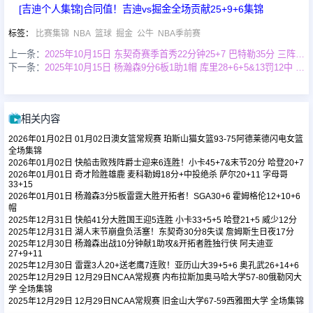
[吉迪个人集锦]合同值！吉迪vs掘金全场贡献25+9+6集锦
标签
：
比赛集锦
NBA
篮球
掘金
公牛
NBA季前赛
足球新闻
上一条：
2025年10月15日 东契奇赛季首秀22分钟25+7 巴特勒35分 三阵太阳击败湖人
下一条：
2025年10月15日 杨瀚森9分6板1助1帽 库里28+6+5&13罚12中 开拓者不敌勇士
篮球新闻
相关内容
2026年01月02日 01月02日澳女篮常规赛 珀斯山猫女篮93-75阿德莱德闪电女篮
全场集锦
2026年01月02日 快船击败残阵爵士迎来6连胜！小卡45+7&末节20分 哈登20+7
2026年01月01日 奇才险胜雄鹿 麦科勒姆18分+中投绝杀 萨尔20+11 字母哥
33+15
2026年01月01日 杨瀚森3分5板雷霆大胜开拓者！SGA30+6 霍姆格伦12+10+6
帽
2025年12月31日 快船41分大胜国王迎5连胜 小卡33+5+5 哈登21+5 威少12分
2025年12月31日 湖人末节崩盘负活塞！东契奇30分8失误 詹姆斯生日夜17分
2025年12月30日 杨瀚森出战10分钟献1助攻&开拓者胜独行侠 阿夫迪亚
27+9+11
2025年12月30日 雷霆3人20+送老鹰7连败！亚历山大39+5+6 奥孔武26+14+6
2025年12月29日 12月29日NCAA常规赛 内布拉斯加奥马哈大学57-80俄勒冈大
学 全场集锦
2025年12月29日 12月29日NCAA常规赛 旧金山大学67-59西雅图大学 全场集锦