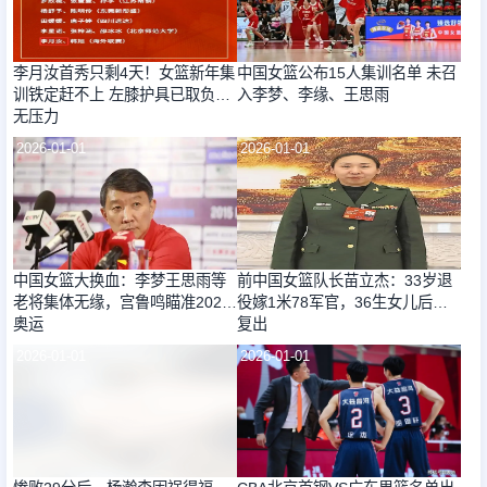
李月汝首秀只剩4天！女篮新年集
中国女篮公布15人集训名单 未召
训铁定赶不上 左膝护具已取负重
入李梦、李缘、王思雨
无压力
2026-01-01
2026-01-01
中国女篮大换血：李梦王思雨等
前中国女篮队长苗立杰：33岁退
老将集体无缘，宫鲁鸣瞄准2028
役嫁1米78军官，36生女儿后又
奥运
复出
2026-01-01
2026-01-01