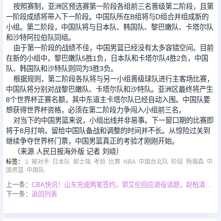
按照赛制，亚洲区预选赛第一阶段各组前三名晋级第二阶段，且第
一阶段成绩将带入下一阶段。中国队所在B组将与D组合并组成新的
小组。第二阶段，中国队将与日本队、韩国队、黎巴嫩队、卡塔尔队
和沙特阿拉伯队同组。
由于第一阶段的战绩不佳，中国男篮已经没有太多容错空间。目前
在新的小组中，黎巴嫩队5胜1负，日本队和卡塔尔队4胜2负，中国
队、韩国队和沙特队则同为3胜3负。
根据规则，第二阶段各队将与另一小组晋级球队进行主客场比赛，
中国队将分别对战黎巴嫩队、卡塔尔队和沙特队。亚洲区最终将产生
8个世界杯正赛名额，其中东道主卡塔尔队已经自动入围。中国队要
想获得世界杯资格，必须在第二阶段力争闯入小组前三名。
对当下的中国男篮来说，小组出线并非易事。下一窗口期的比赛即
将于8月打响，留给中国队备战和调整的时间并不长。从惊险过关到
继续争夺世界杯门票，中国男篮真正的考验才刚刚开始。
（来源 人民日报海外版 记者 刘峣）
标签
：
1
被对手
日本队
郭士强
考验
比赛
NBA
中国台北队
阶段
杨瀚森
中
国男篮
中国队
上一条：
CBA快讯！山东完成两笔签约，郭艾伦回应退役话题，赵柏清不满同曦续约年薪
下一条：
返回列表