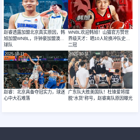
赵睿透露加盟北京真实原因，韩
WNBL欢迎韩旭！山猫官方赞世
旭加盟WNBL，许钟豪加盟澳门
界级天才：晒10人轮换冲队史第
球队
二冠
2025-10-11
2025-10-11
赵睿：北京具备夺冠实力，球迷
广东队大胜美国队！杜锋爱将摆
心中大石难落
脱“水货”称号，赵睿离队原因曝光