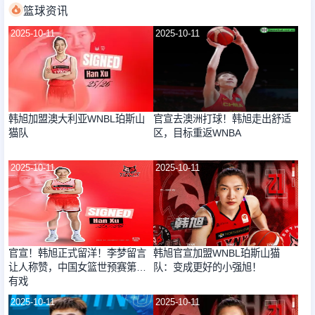
篮球资讯
2025-10-11
2025-10-11
韩旭加盟澳大利亚WNBL珀斯山
官宣去澳洲打球！韩旭走出舒适
猫队
区，目标重返WNBA
2025-10-11
2025-10-11
官宣！韩旭正式留洋！李梦留言
韩旭官宣加盟WNBL珀斯山猫
让人称赞，中国女篮世预赛第一
队：变成更好的小强旭！
有戏
2025-10-11
2025-10-11