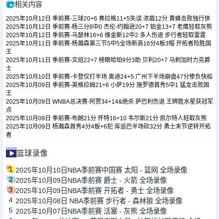
相关内容
2025年10月12日 季前赛-三球20+6 弗拉格11+5失误 浓眉12分 黄蜂击败独行侠
足球新闻
2025年10月12日 季前赛-杨三分8中0 杰伦-约翰逊20+7 铂金13+7 老鹰轻取灰熊
2025年10月12日 季前赛-马瑟林16+6 维金斯12中2 多人伤退 步行者轻取雷霆
2025年10月11日 季前赛-杨瀚森第三节5中5全场新高16分4板3帽 开拓者险胜国
王
篮球新闻
2025年10月11日 季前赛-文班22+7 榜眼哈珀9分3助 贝利20+7 马刺加时力克爵
士
2025年10月10日 季前赛-卡登仅打半场 奥迪24+5 广州下半场崩盘47分惨负快船
2025年10月09日 季前赛-英格拉姆21+6 小萨19分 施罗德首秀5中1 猛龙击败国
王
2025年10月09日 WNBA总决赛-阿贾34+14&绝杀 萨巴利伤退 王牌胜水星获冠军
点
2025年10月09日 季前赛-布朗21分 怀特16+10 韦尔斯21分 凯尔特人轻取灰熊
2025年10月09日 杨瀚森首秀4分4板+6犯 库追巴半场砍32分 勇士末节逆转开拓
者
篮球录像
1
2025年10月10日NBA季前赛中国赛 太阳 - 篮网 全场录像
2
2025年10月09日NBA季前赛 爵士 - 火箭 全场录像
3
2025年10月09日NBA季前赛 开拓者 - 勇士 全场录像
4
2025年10月08日 NBA季前赛 步行者 - 森林狼 全场录像
5
2025年10月07日NBA季前赛 活塞 - 灰熊 全场录像