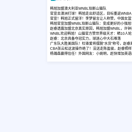
韩旭加盟澳大利亚WNBL珀斯山猫队
官宣去澳洲打球！韩旭走出舒适区，目标重返WNBA
官宣！韩旭正式留洋！李梦留言让人称赞，中国女篮
韩旭官宣加盟WNBL珀斯山猫队：变成更好的小强旭
赵睿透露加盟北京真实原因，韩旭加盟WNBL，许钟
WNBL欢迎韩旭！山猫官方赞世界级天才：晒10人
赵睿：北京具备夺冠实力，球迷心中大石难落
广东队大胜美国队！杜锋爱将摆脱“水货”称号，赵睿
CBA张云松这波操作绝了！没送走陈盈骏，赵睿照
杨瀚森赢得信任！外国网友：小姚明，赶快增加英语