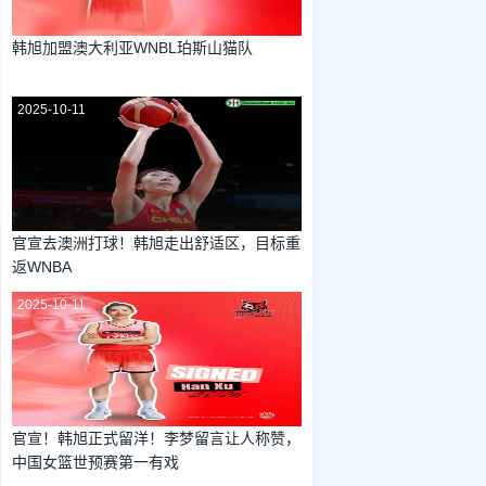
韩旭加盟澳大利亚WNBL珀斯山猫队
2025-10-11
官宣去澳洲打球！韩旭走出舒适区，目标重
返WNBA
2025-10-11
官宣！韩旭正式留洋！李梦留言让人称赞，
中国女篮世预赛第一有戏