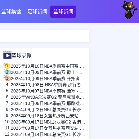
篮球集锦
足球新闻
篮球新闻
篮球录像
1
2025年10月10日NBA季前赛中国赛 太阳 - 篮网 全场录像
2
2025年10月09日NBA季前赛 爵士 - 火箭 全场录像
3
2025年10月09日NBA季前赛 开拓者 - 勇士 全场录像
4
2025年10月08日 NBA季前赛 步行者 - 森林狼 全场录像
5
2025年10月07日NBA季前赛 活塞 - 灰熊 全场录像
6
2025年WNBA总决赛G2 菲尼克斯水星 - 拉斯维加斯王牌 全场录像
7
2025年10月05日NBA季前赛 耶路撒冷夏普尔 - 篮网 全场录像
8
2025年09月22日NBL总决赛G4 长沙勇胜 - 香港金牛 全场录像
9
2025年09月18日女篮热身赛西安站 中国女篮 - 尤文图特女篮 全场录像
10
2025年09月17日NBL总决赛G2 香港金牛 - 长沙勇胜 全场录像
11
2025年09月17日女篮热身赛西安站 中国女篮 - 尤文图特女篮 全场录像
12
2025年09月14日NBL总决赛G1 长沙勇胜 - 香港金牛 全场录像