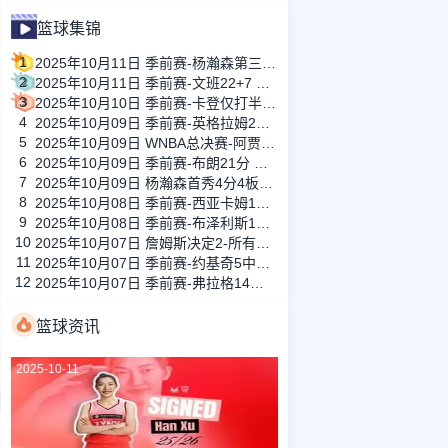
篮球集锦
1
2025年10月11日 季前赛-杨瀚森第三节5中5全场新高16分4板3帽 开拓者险胜国王
2
2025年10月11日 季前赛-文班22+7 榜眼哈珀9分3助 贝利20+7 马刺加时力克爵士
3
2025年10月10日 季前赛-卡登仅打半场 奥迪24+5 广州下半场崩盘47分惨负快船
4
2025年10月09日 季前赛-英格拉姆21+6 小萨19分 施罗德首秀5中1 猛龙击败国王
5
2025年10月09日 WNBA总决赛-阿贾34+14&绝杀 萨巴利伤退 王牌胜水星获冠军点
6
2025年10月09日 季前赛-布朗21分 怀特16+10 韦尔斯21分 凯尔特人轻取灰熊
7
2025年10月09日 杨瀚森首秀4分4板+6犯 库追巴半场砍32分 勇士末节逆转开拓者
8
2025年10月08日 季前赛-西亚卡姆14分 爱德华兹17分 步行者加时擒森林狼
9
2025年10月08日 季前赛-布泽利斯19+8 河村勇辉3+3+5 亨特17+7 公牛险胜骑士
10
2025年10月07日 詹姆斯决定2-所有决定中的决定 最终决定视频
11
2025年10月07日 季前赛-约基奇5中5 布劳恩8中8 莺歌首秀 掘金31失误仍擒猛龙
12
2025年10月07日 季前赛-弗拉格14分钟10分6板 独行侠战胜首发五人缺阵的雷霆
篮球资讯
2025-10-11