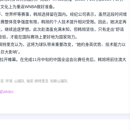
文化上为重返WNBA做好准备。
杯、世界杯等赛事，韩旭选择留在国内。经纪公司表示，虽然这段时间增
联赛整体竞争强度有限，韩旭的个人技术提升相对受限。因此，她决定再
，继续追逐梦想。此次赴澳虽充满未知，但韩旭坚信，只有走出“舒适
经验，才能在国际赛场上更好地为国家效力。
佩特里克认为，这将为球队带来重要改变，“她的身高优势、技术能力以
巨大影响”。
月19日拉开帷幕。在完成11月中旬的中国全运会比赛任务后，韩旭将前往澳大
利亚
环境
山猫队
瑞安·佩特里克
珀斯山猫队
WNBA