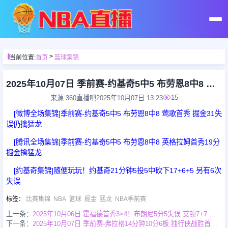
首页
>
当前位置:
首页
篮球集锦
足球直播
2025年10月07日 季前赛-约基奇5中5 布劳恩8中8 莺歌首秀 掘金31失误仍擒猛龙
15
来源:360直播吧
2025年10月07日 13:23
篮球直播
[微博全场集锦]季前赛-约基奇5中5 布劳恩8中8 莺歌首秀 掘金31失
误仍擒猛龙
足球录像
[腾讯全场集锦]季前赛-约基奇5中5 布劳恩8中8 英格拉姆首秀19分
掘金擒猛龙
篮球录像
[约基奇集锦]随便玩玩！约基奇21分钟5投5中砍下17+6+5 另有6次
失误
足球集锦
标签
：
比赛集锦
NBA
篮球
掘金
猛龙
NBA季前赛
上一条：
2025年10月06日 霍福德首秀3×4！布朗尼5分5失误 艾顿7+7 勇士轻取湖人
下一条：
2025年10月07日 季前赛-弗拉格14分钟10分6板 独行侠战胜首发五人缺阵的雷霆
篮球集锦