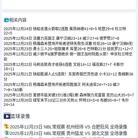
足球新闻
相关内容
2025年12月24日 快船击落火箭取2连胜 莱昂纳德41+8+5 哈登29+6 杜兰特
22+5
篮球新闻
2025年12月24日 活塞力克国王 康宁汉姆23+14 威少27+6 德罗赞37+8
2025年12月23日 杨瀚森未登场开拓者逆转失败负活塞 杜伦26+10 康宁汉姆6犯
2025年12月23日 勇士三人20+轻取魔术 库里26+6 巴特勒21分 班凯罗21+12+7
2025年12月22日 威少绝平&施罗德绝杀 倒一国王加时险胜火箭！申京杜兰特空
砍
2025年12月22日 马刺击败奇才收获6连胜 文班14+12 福克斯27+7 卡斯尔
18+11
2025年12月21日 快船胜湖人止5连败！东契奇祖巴茨伤退 小卡32+12 詹姆斯36
分
2025年12月21日 杨瀚森未登场开拓者险胜国王 阿夫迪亚24+7+10 威少
7+8+7&5断
2025年12月20日 爱德华兹关键3分1板1帽1断 森林狼力克雷霆 亚历山大35+5+7
2025年12月20日 绿军末节10记三分扑灭热火 怀特33+5+6 布朗30+9+7 韦尔
24+14
篮球录像
1
2025年12月23日 NBL常规赛 杭州经纬 VS 合肥狂风 全场录像
2
2025年12月23日 NBL常规赛 贵州猛龙 VS 湖北文旅 全场录像