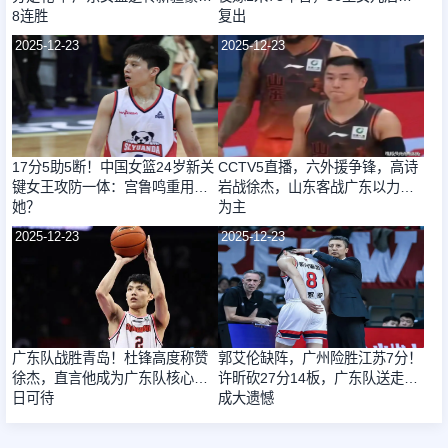
8连胜
复出
2025-12-23
2025-12-23
17分5助5断！中国女篮24岁新关
CCTV5直播，六外援争锋，高诗
键女王攻防一体：宫鲁鸣重用
岩战徐杰，山东客战广东以力拼
她？
为主
2025-12-23
2025-12-23
广东队战胜青岛！杜锋高度称赞
郭艾伦缺阵，广州险胜江苏7分！
徐杰，直言他成为广东队核心指
许昕砍27分14板，广东队送走他
日可待
成大遗憾