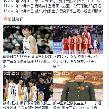
10
2025年12月20日 绿军末节10记三分扑灭热火 怀特33+5+6 布朗30+9+7 韦尔24+14
11
2025年12月19日 杨瀚森未登场 阿夫迪亚35分罚球绝杀助开拓者加时险胜国王
12
2025年12月19日 湖人逆转爵士 东契奇豪华三双+5断 詹姆斯28+7+10 乔治34+8
篮球资讯
2025-12-23
2025-12-23
巅峰对决！杨舒予18+6三分反超
正式转正，女篮名帅上任，42
球广东女篮逆转新疆 8战全胜领
岁，女性，李梦好友，张子宇有
跑
福了
2025-12-23
2025-12-23
巅峰对决！杨舒予黄思静关键三
前中国女篮队长苗立杰：33岁退
分定乾坤 广东女篮逆转新疆豪取
役嫁1米78军官，36生女儿后又