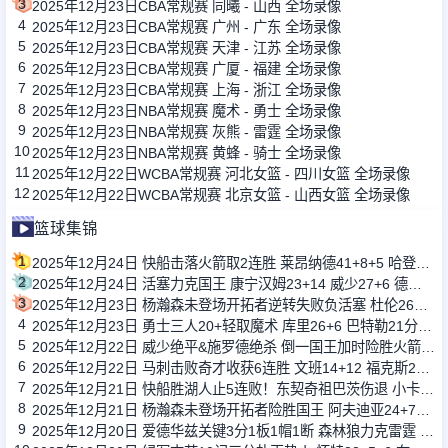
3
2025年12月23日CBA常规赛 同曦 - 山西 全场录像
4
2025年12月23日CBA常规赛 广州 - 广东 全场录像
5
2025年12月23日CBA常规赛 天津 - 江苏 全场录像
6
2025年12月23日CBA常规赛 广厦 - 福建 全场录像
7
2025年12月23日CBA常规赛 上海 - 浙江 全场录像
8
2025年12月23日NBA常规赛 魔术 - 勇士 全场录像
9
2025年12月23日NBA常规赛 灰熊 - 雷霆 全场录像
10
2025年12月23日NBA常规赛 黄蜂 - 骑士 全场录像
11
2025年12月22日WCBA常规赛 河北女篮 - 四川女篮 全场录像
12
2025年12月22日WCBA常规赛 北京女篮 - 山西女篮 全场录像
篮球集锦
1
2025年12月24日 快船击落火箭取2连胜 莱昂纳德41+8+5 哈登29+6 杜兰特22+5
2
2025年12月24日 活塞力克国王 康宁汉姆23+14 威少27+6 德罗赞37+8
3
2025年12月23日 杨瀚森未登场开拓者逆转失败负活塞 杜伦26+10 康宁汉姆6犯
4
2025年12月23日 勇士三人20+轻取魔术 库里26+6 巴特勒21分 班凯罗21+12+7
5
2025年12月22日 威少绝平&施罗德绝杀 倒一国王加时险胜火箭！申京杜兰特空砍
6
2025年12月22日 马刺击败奇才收获6连胜 文班14+12 福克斯27+7 卡斯尔18+11
7
2025年12月21日 快船胜湖人止5连败！东契奇祖巴茨伤退 小卡32+12 詹姆斯36分
8
2025年12月21日 杨瀚森未登场开拓者险胜国王 阿夫迪亚24+7+10 威少7+8+7&5断
9
2025年12月20日 爱德华兹关键3分1板1帽1断 森林狼力克雷霆 亚历山大35+5+7