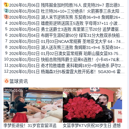
1
2026年01月06日 残阵掘金加时险胜76人 皮克特29+7 恩比德32+10&关键干扰球
2
2026年01月06日 杜兰特26+10+三分绝杀！火箭赛季三杀太阳 申京缺阵 布克27分
3
2026年01月05日 湖人末节逆转灰熊 东契奇36+9+8 詹姆斯26+7+10 拉拉维亚26+5
4
2026年01月05日 雄鹿拒逆转送国王5连败 字母哥37+11 小波特25+10 威少21+6
5
2026年01月04日 勇士送爵士3连败 库里第三节20分 追梦遭驱逐 马卡空砍35+6
6
2026年01月04日 布朗平生涯纪录50分 绿军31分大胜双杀快船终结其6连胜
7
2026年01月03日 01月03日NCAA常规赛 圣地亚戈大学 64 - 74 旧金山大学 集锦
8
2026年01月03日 湖人送灰熊三连败 詹姆斯31+9+6 东契奇34+6+8 莫兰特16+11
9
2026年01月02日 01月02日澳女篮常规赛 珀斯山猫女篮93-75阿德莱德闪电女篮 全场集锦
10
2026年01月02日 快船击败残阵爵士迎来6连胜！小卡45+7&末节20分 哈登20+7
11
2026年01月01日 奇才险胜雄鹿 麦科勒姆18分+中投绝杀 萨尔20+11 字母哥33+15
12
2026年01月01日 杨瀚森3分5板雷霆大胜开拓者！SGA30+6 霍姆格伦12+10+6帽
篮球资讯
2026-01-05
2026-01-05
李梦拒退役！31岁官宣留洋追
女篮李梦KTV庆祝30岁生日 遗憾