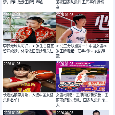
梦，四川放走王牌引唏嘘
落选国家队集训 丑闻事件遗憾终
身
2026-01-05
2026-01-05
李梦无球队可归，31岁生日官宣
31记三分联盟第一！中国女篮30
留洋续梦，体态依旧曼妙引关注
岁王牌崛起：联手2米26女姚明冲
冠
2026-01-05
2026-01-05
长治姑娘李月汝，入选中国女篮
女篮3消息：王思雨获新荣誉，王
集训名单！
丽丽解锁2成就，国家队集训增2
人
2026-01-05
2026-01-05