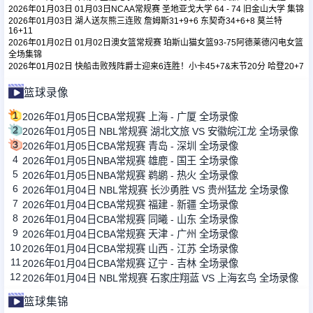
2026年01月03日 01月03日NCAA常规赛 圣地亚戈大学 64 - 74 旧金山大学 集锦
2026年01月03日 湖人送灰熊三连败 詹姆斯31+9+6 东契奇34+6+8 莫兰特
16+11
2026年01月02日 01月02日澳女篮常规赛 珀斯山猫女篮93-75阿德莱德闪电女篮
全场集锦
2026年01月02日 快船击败残阵爵士迎来6连胜！小卡45+7&末节20分 哈登20+7
篮球录像
1
2026年01月05日CBA常规赛 上海 - 广厦 全场录像
2
2026年01月05日 NBL常规赛 湖北文旅 VS 安徽皖江龙 全场录像
3
2026年01月05日CBA常规赛 青岛 - 深圳 全场录像
4
2026年01月05日NBA常规赛 雄鹿 - 国王 全场录像
5
2026年01月05日NBA常规赛 鹈鹕 - 热火 全场录像
6
2026年01月04日 NBL常规赛 长沙勇胜 VS 贵州猛龙 全场录像
7
2026年01月04日CBA常规赛 福建 - 新疆 全场录像
8
2026年01月04日CBA常规赛 同曦 - 山东 全场录像
9
2026年01月04日CBA常规赛 天津 - 广州 全场录像
10
2026年01月04日CBA常规赛 山西 - 江苏 全场录像
11
2026年01月04日CBA常规赛 辽宁 - 吉林 全场录像
12
2026年01月04日 NBL常规赛 石家庄翔蓝 VS 上海玄鸟 全场录像
篮球集锦