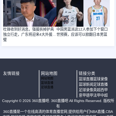
杜锋收到好消息，强援拆掉护具
中国男篮派这12人参加下个窗口
独立行走，广东将迎来4大外援合
世预赛，应该可以掀翻日本男篮
璧
友情链接
网站地图
链接分类
网站地图
篮球直播
篮球录像
篮球直播
篮球新闻
足球直播
足球直播
足球录像
英超
西甲
意甲
德甲
法甲
中超
Copyright ©
2026
360直播吧
. 360直播吧 All Rights Reserved. 版权所
有
360直播是一个在线高清的体育直播官网,提供给用户们NBA直播,CBA