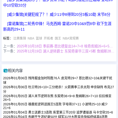
中10空砍33分
足球新闻
[威少集锦]关键犯规了？！威少11中8得到20分3板10助 末节8分
[雷诺集锦]二轮秀中锋！马克西姆·雷诺20中10&9罚8中 砍下生涯
新高的29+11
篮球新闻
标签
：
比赛集锦
NBA
篮球
开拓者
国王
NBA常规赛
上一条：
2025年10月18日 季前赛-恩比德复出14+7+8 埃奇库姆26+6+5断 76人击退森林狼
下一条：
2025年12月19日 湖人逆转爵士 东契奇豪华三双+5断 詹姆斯28+7+10 乔治34+8
相关内容
2026年01月06日 残阵掘金加时险胜76人 皮克特29+7 恩比德32+10&关键干扰
球
2026年01月06日 杜兰特26+10+三分绝杀！火箭赛季三杀太阳 申京缺阵 布克27
分
2026年01月05日 湖人末节逆转灰熊 东契奇36+9+8 詹姆斯26+7+10 拉拉维亚
26+5
2026年01月05日 雄鹿拒逆转送国王5连败 字母哥37+11 小波特25+10 威少
21+6
2026年01月04日 勇士送爵士3连败 库里第三节20分 追梦遭驱逐 马卡空砍35+6
2026年01月04日 布朗平生涯纪录50分 绿军31分大胜双杀快船终结其6连胜