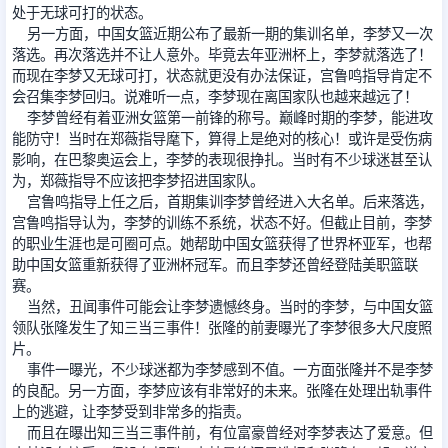
处于无球可打的状态。
另一方面，中国女篮近期公布了最新一期的集训名单，李梦又一次
落选。再次落选并不让人意外。毕竟去年亚洲杯上，李梦就落选了！
而现在李梦又无球可打，状态就更没有办法保证，宫鲁鸣指导肯定不
会召集李梦回归。说难听一点，李梦现在离国家队也越来越远了！
李梦曾经有着亚洲女篮第一前锋的称号。巅峰时期的李梦，能进攻
能防守！当时在郑薇指导麾下，算得上是绝对的核心！或许是受伤病
影响，在巴黎奥运会上，李梦的表现很挣扎。当时有不少球迷甚至认
为，郑薇指导不应该把李梦招进国家队。
宫鲁鸣指导上任之后，首期集训李梦曾经进入大名单。后来落选，
宫鲁鸣指导认为，李梦的训练不系统，状态不好。但截止目前，李梦
的职业生涯也是可圈可点。她帮助中国女篮获得了世界杯亚军，也帮
助中国女篮重新获得了亚洲杯冠军。而且李梦还曾经登陆美职篮联
赛。
当然，丑闻事件可能会让李梦遗憾终身。当时的李梦，与中国女篮
领队张隆发生了知三当三事件！张隆的前妻曝光了李梦很多大尺度照
片。
事件一曝光，不少球迷都为李梦感到不值。一方面张隆并不是李梦
的良配。另一方面，李梦应该有非常好的未来。张隆在处理出轨事件
上的逃避，让李梦受到非常多的指责。
而且在曝出知三当三事件前，有位富豪曾经对李梦表达了爱意。但