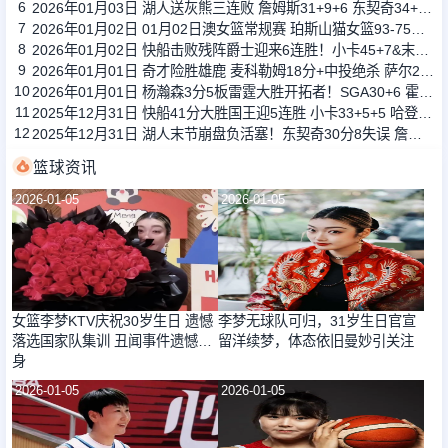
6
2026年01月03日 湖人送灰熊三连败 詹姆斯31+9+6 东契奇34+6+8 莫兰特16+11
7
2026年01月02日 01月02日澳女篮常规赛 珀斯山猫女篮93-75阿德莱德闪电女篮 全场集锦
8
2026年01月02日 快船击败残阵爵士迎来6连胜！小卡45+7&末节20分 哈登20+7
9
2026年01月01日 奇才险胜雄鹿 麦科勒姆18分+中投绝杀 萨尔20+11 字母哥33+15
10
2026年01月01日 杨瀚森3分5板雷霆大胜开拓者！SGA30+6 霍姆格伦12+10+6帽
11
2025年12月31日 快船41分大胜国王迎5连胜 小卡33+5+5 哈登21+5 威少12分
12
2025年12月31日 湖人末节崩盘负活塞！东契奇30分8失误 詹姆斯生日夜17分
篮球资讯
2026-01-05
2026-01-05
女篮李梦KTV庆祝30岁生日 遗憾
李梦无球队可归，31岁生日官宣
落选国家队集训 丑闻事件遗憾终
留洋续梦，体态依旧曼妙引关注
身
2026-01-05
2026-01-05