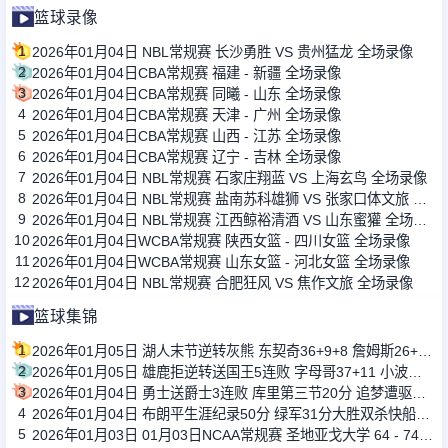
篮球录像
1
2026年01月04日 NBL常规赛 长沙勇胜 VS 贵州猛龙 全场录像
2
2026年01月04日CBA常规赛 福建 - 新疆 全场录像
3
2026年01月04日CBA常规赛 同曦 - 山东 全场录像
4
2026年01月04日CBA常规赛 天津 - 广州 全场录像
5
2026年01月04日CBA常规赛 山西 - 江苏 全场录像
6
2026年01月04日CBA常规赛 辽宁 - 吉林 全场录像
7
2026年01月04日 NBL常规赛 石家庄翔蓝 VS 上海玄鸟 全场录像
8
2026年01月04日 NBL常规赛 盐南苏科雄狮 VS 张家口体文旅 全场录像
9
2026年01月04日 NBL常规赛 江西鲸裕清酒 VS 山东蜜獾 全场录像
10
2026年01月04日WCBA常规赛 陕西女篮 - 四川女篮 全场录像
11
2026年01月04日WCBA常规赛 山东女篮 - 河北女篮 全场录像
12
2026年01月04日 NBL常规赛 合肥狂风 VS 焦作文旅 全场录像
篮球集锦
1
2026年01月05日 湖人末节逆转灰熊 东契奇36+9+8 詹姆斯26+7+10 拉拉维亚26+5
2
2026年01月05日 雄鹿拒逆转送国王5连败 字母哥37+11 小波特25+10 威少21+6
3
2026年01月04日 勇士送爵士3连败 库里第三节20分 追梦遭驱逐 马卡空砍35+6
4
2026年01月04日 布朗平生涯纪录50分 绿军31分大胜双杀快船终结其6连胜
5
2026年01月03日 01月03日NCAA常规赛 圣地亚戈大学 64 - 74 旧金山大学 集锦