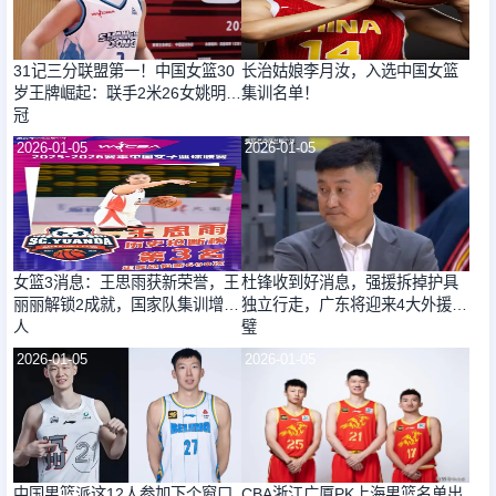
31记三分联盟第一！中国女篮30
长治姑娘李月汝，入选中国女篮
岁王牌崛起：联手2米26女姚明冲
集训名单！
冠
2026-01-05
2026-01-05
女篮3消息：王思雨获新荣誉，王
杜锋收到好消息，强援拆掉护具
丽丽解锁2成就，国家队集训增2
独立行走，广东将迎来4大外援合
人
璧
2026-01-05
2026-01-05
中国男篮派这12人参加下个窗口
CBA浙江广厦PK上海男篮名单出