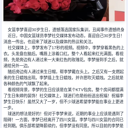
足球新闻
女篮李梦喜迎30岁生日，遗憾落选国家队集训，丑闻事件遗憾终身
篮球新闻
近日，中国女篮球员李梦社交媒体发布动态，喜迎自己30岁生日！
消息一传出，也迎来了球迷以及媒体的热议和关注。
社交媒体上，李梦发布了17秒的视频。视频中，李梦穿着黑色的上
衣。头发盘在脑后。嘴唇上涂着口红。整个人看起来红光满面。看视
频，先是旁边有人递过来一大束红色的玫瑰花。李梦接到手之后，就
递给另外一边。
随后旁边有人递过来生日帽，帮李梦戴在头上。之后又有一支燃起
来的生日蜡烛出现。李梦插上生日蜡烛，并许愿吹灭蜡烛。之后就是
各种颜色的气球飘了起来。
看视频背景，李梦的生日应该是在某个KTV包房。整个房间都摆满
了生日朱婷的装饰！社交媒体上，球迷们也是纷纷送出祝福！祝福李
梦生日快乐！虽然又大了一岁，但不少球迷希望李梦能在事业上更进
一步。
球迷的想法是好的！但对于李梦来说，近期的事业上应该是遇到了
阻碍！一方面，李梦已经离开了四川女篮。李梦与四川女篮的合同已
经到期。俱乐部希望降薪续约，但李梦没有同意。所以目前的李梦是