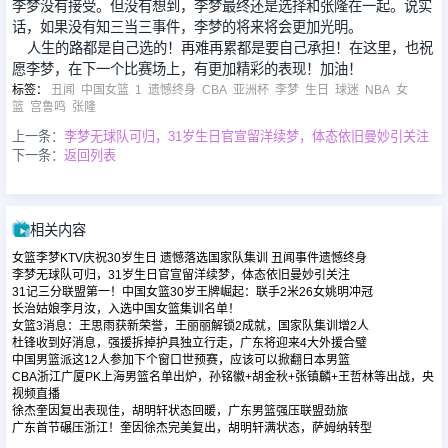
李梦没有接受。但没有想到，李梦最终还是选择和张隆在一起。说实
话，如果没有知三当三事件，李梦的将来将会更加光明。
人生的路都是自己选的！再难再累都是要自己承担！在这里，也祝
愿李梦，在下一个比赛场上，有更加精彩的表现！加油！
标签
：
丑闻
中国女篮
1
遗憾终身
CBA
亚洲杯
李梦
生日
球迷
NBA
女
篮
宫鲁鸣
张隆
上一条：
李梦无球队可归，31岁生日官宣留洋续梦，体态依旧曼妙引关注
下一条：
返回列表
相关内容
女篮李梦KTV庆祝30岁生日 遗憾落选国家队集训 丑闻事件遗憾终身
李梦无球队可归，31岁生日官宣留洋续梦，体态依旧曼妙引关注
31记三分联盟第一！中国女篮30岁王牌崛起：联手2米26女姚明冲冠
长治姑娘李月汝，入选中国女篮集训名单！
女篮3消息：王思雨获新荣誉，王丽丽解锁2成就，国家队集训增2人
杜锋收到好消息，强援拆掉护具独立行走，广东将迎来4大外援合璧
中国男篮派这12人参加下个窗口世预赛，应该可以掀翻日本男篮
CBA浙江广厦PK上海男篮名单出炉，孙铭徽+胡金秋+张镇麟+王哲林等出战，央
视频直播
徐杰奎因复出表现佳，胡明轩状态回暖，广东男篮强压联盟劲旅
广东首节碾压浙江！奎因徐杰完美复出，胡明轩满状态，萨姆纳转型