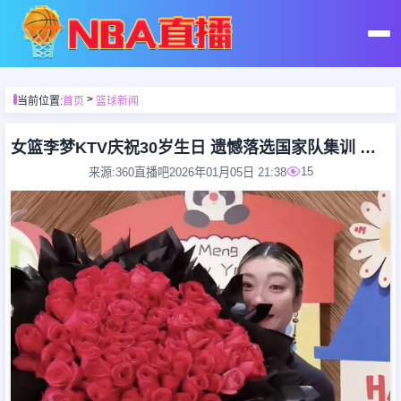
首页
>
当前位置:
首页
篮球新闻
足球直播
女篮李梦KTV庆祝30岁生日 遗憾落选国家队集训 丑闻事件遗憾终身
15
来源:360直播吧
2026年01月05日 21:38
篮球直播
足球录像
篮球录像
足球集锦
篮球集锦