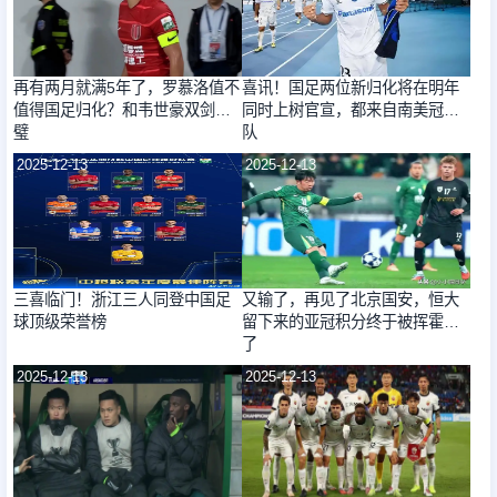
再有两月就满5年了，罗慕洛值不
喜讯！国足两位新归化将在明年
值得国足归化？和韦世豪双剑合
同时上树官宣，都来自南美冠军
璧
队
2025-12-13
2025-12-13
三喜临门！浙江三人同登中国足
又输了，再见了北京国安，恒大
球顶级荣誉榜
留下来的亚冠积分终于被挥霍完
了
2025-12-13
2025-12-13