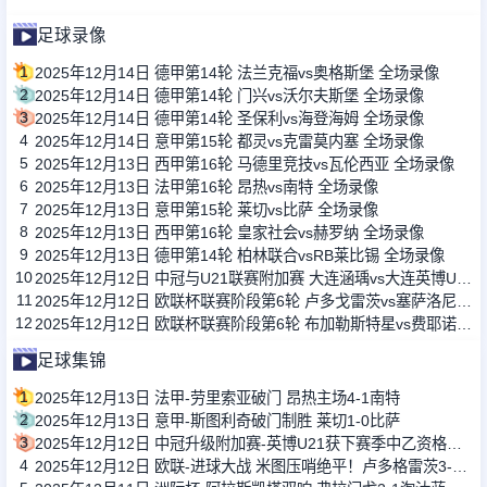
足球录像
1
2025年12月14日 德甲第14轮 法兰克福vs奥格斯堡 全场录像
2
2025年12月14日 德甲第14轮 门兴vs沃尔夫斯堡 全场录像
3
2025年12月14日 德甲第14轮 圣保利vs海登海姆 全场录像
4
2025年12月14日 意甲第15轮 都灵vs克雷莫内塞 全场录像
5
2025年12月13日 西甲第16轮 马德里竞技vs瓦伦西亚 全场录像
6
2025年12月13日 法甲第16轮 昂热vs南特 全场录像
7
2025年12月13日 意甲第15轮 莱切vs比萨 全场录像
8
2025年12月13日 西甲第16轮 皇家社会vs赫罗纳 全场录像
9
2025年12月13日 德甲第14轮 柏林联合vsRB莱比锡 全场录像
10
2025年12月12日 中冠与U21联赛附加赛 大连涵瑀vs大连英博U21 全场录像
11
2025年12月12日 欧联杯联赛阶段第6轮 卢多戈雷茨vs塞萨洛尼基 全场录像
12
2025年12月12日 欧联杯联赛阶段第6轮 布加勒斯特星vs费耶诺德 全场录像
足球集锦
1
2025年12月13日 法甲-劳里索亚破门 昂热主场4-1南特
2
2025年12月13日 意甲-斯图利奇破门制胜 莱切1-0比萨
3
2025年12月12日 中冠升级附加赛-英博U21获下赛季中乙资格！大连涵瑀0-2大连英博U21
4
2025年12月12日 欧联-进球大战 米图压哨绝平！卢多格雷茨3-3塞萨洛尼基