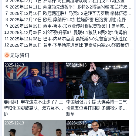
5
2025年12月11日 洲际杯-阿拉斯凯塔双响 弗拉门戈2-1淘汰蓝十字
6
2025年12月11日 两度领先遭扳平！多特2-2博德闪耀 布兰特双响法比奥席尔瓦献助攻
7
2025年12月10日 欧冠两连胜！马赛3-2逆转圣吉罗斯 格林伍德双响派尚补射建功
8
2025年12月10日 欧冠-摩纳哥1-0加拉塔萨雷 巴洛贡制胜 南野拓实造点扎卡里亚失点
9
2025年12月09日 西甲-鲁本·加西亚传射穆尼奥斯破门 奥萨苏纳2-0莱万特
10
2025年12月09日 3轮不败升第6！曼联4-1狼队 B费2射1传姆伯莫芒特破门狼队15轮0胜
11
2025年12月08日 巴甲-内马尔首发 桑托斯3-0克鲁塞罗3连胜保级成功
12
2025年12月08日 意甲-下半场连进两球 克雷莫内塞2-0轻取莱切
足球资讯
2025-12-13
2025-12-13
要闹翻！申花这次不让步了？王
李国旭强力引援 大连英博一口气
牌归化国脚或离队，双方互不妥
引进五位当打国脚 冬训将迎多位
协
新星
2025-12-13
2025-12-13