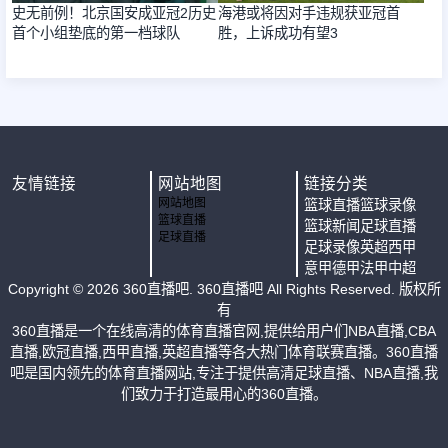
史无前例！北京国安成亚冠2历史
海港或将因对手违规获亚冠首
首个小组垫底的第一档球队
胜，上诉成功有望3
友情链接
网站地图
链接分类
网站地图
篮球直播
篮球录像
篮球直播
篮球新闻
足球直播
足球直播
足球录像
英超
西甲
意甲
德甲
法甲
中超
Copyright ©
2026
360直播吧
. 360直播吧 All Rights Reserved. 版权所
有
360直播是一个在线高清的体育直播官网,提供给用户们NBA直播,CBA
直播,欧冠直播,西甲直播,英超直播等各大热门体育联赛直播。360直播
吧是国内领先的体育直播网站,专注于提供高清足球直播、NBA直播,我
们致力于打造最用心的360直播。