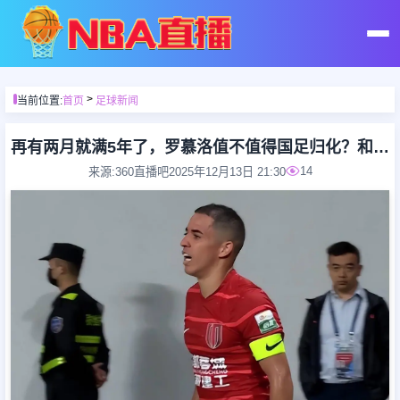
首页
>
当前位置:
首页
足球新闻
足球直播
再有两月就满5年了，罗慕洛值不值得国足归化？和韦世豪双剑合璧
14
来源:360直播吧
2025年12月13日 21:30
篮球直播
足球录像
篮球录像
足球集锦
篮球集锦