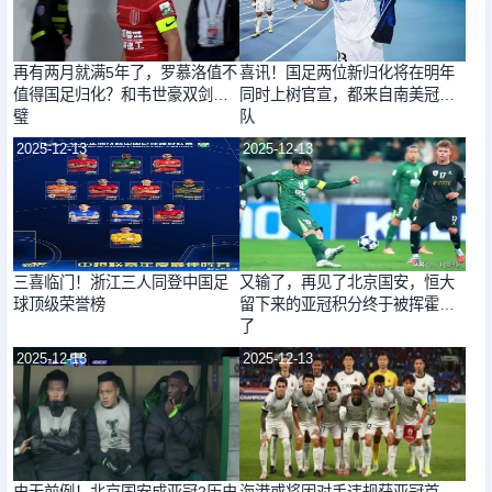
再有两月就满5年了，罗慕洛值不
喜讯！国足两位新归化将在明年
值得国足归化？和韦世豪双剑合
同时上树官宣，都来自南美冠军
璧
队
2025-12-13
2025-12-13
三喜临门！浙江三人同登中国足
又输了，再见了北京国安，恒大
球顶级荣誉榜
留下来的亚冠积分终于被挥霍完
了
2025-12-13
2025-12-13