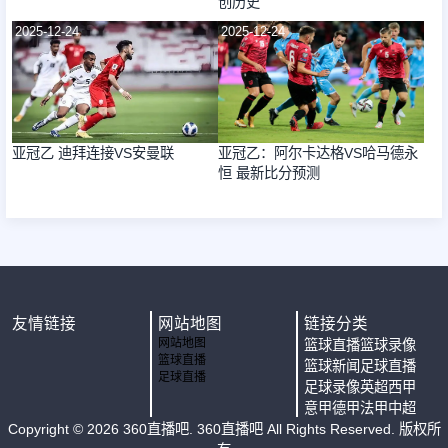
创历史
2025-12-24
2025-12-24
亚冠乙 迪拜连接VS安曼联
亚冠乙：阿尔卡达格VS哈马德永
恒 最新比分预测
友情链接
网站地图
链接分类
网站地图
篮球直播
篮球录像
篮球直播
篮球新闻
足球直播
足球直播
足球录像
英超
西甲
意甲
德甲
法甲
中超
Copyright ©
2026
360直播吧
. 360直播吧 All Rights Reserved. 版权所