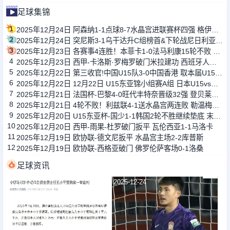
足球集锦
1
2025年12月24日 阿森纳1-1点球8-7水晶宫进联赛杯四强 格伊绝平拉克鲁瓦乌龙+失点
2
2025年12月24日 突尼斯3-1乌干达升C组榜首&下轮战尼日利亚 阿乔里双响斯希里破门
3
2025年12月23日 各赛事4连胜！本菲卡1-0法马利康15轮不败 帕夫利季斯点射制胜
4
2025年12月23日 西甲-卡洛斯·罗梅罗破门米拉建功 西班牙人客场2-1逆转毕尔巴鄂竞技
5
2025年12月22日 第三收官!中国U15队3-0中国香港 取本届U15东亚杯首胜 盛宸熙传射
6
2025年12月22日 12月22日 U15东亚锦小组赛A组 日本U15vs韩国U15 进球
7
2025年12月21日 法国杯-巴黎4-0旺代丰特奈晋级32强 登贝莱传射G拉莫斯双响+造点
8
2025年12月21日 4轮不败！利兹联4-1送水晶宫两连败 勒温梅开二度+连续5场破门
9
2025年12月20日 U15东亚杯-国少1-1韩国2轮不胜继续垫底 末轮将战中国香港U15
10
2025年12月20日 西甲-雨果-杜罗破门扳平 瓦伦西亚1-1马洛卡
11
2025年12月19日 欧协联-德文尼扳平 水晶宫主场2-2库普斯
12
2025年12月19日 欧协联-西格亚破门 佛罗伦萨客场0-1洛桑
足球资讯
2025-12-24
2025-12-24