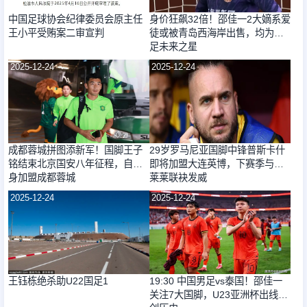
中国足球协会纪律委员会原主任
身价狂飙32倍！邵佳一2大嫡系爱
王小平受贿案二审宣判
徒或被青岛西海岸出售，均为国
足未来之星
2025-12-24
2025-12-24
成都蓉城拼图添新军！国脚王子
29岁罗马尼亚国脚中锋普斯卡什
铭结束北京国安八年征程，自由
即将加盟大连英博，下赛季与马
身加盟成都蓉城
莱莱联袂发威
2025-12-24
2025-12-24
王钰栋绝杀助U22国足1
19:30 中国男足vs泰国！邵佳一
关注7大国脚，U23亚洲杯出线=