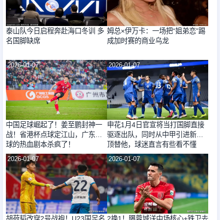
泰山队今日启程奔赴海口冬训 多
姆总×伊万卡：一场把“姐弟恋”踢
名国脚缺席
成加时赛的商业乌龙
2026-01-07
2026-01-07
中国足球崛起了！姜至鹏封神一
申花1月4日官宣将当打国脚直接
战！省港杯点球定江山，广东足
驱逐出队，同时从中甲引进新援
球的热血剧本杀疯了！
顶替他，球迷直言有些看不懂
2026-01-07
2026-01-07
胡荷韬改穿2号战袍！U23国足名
2换1！曝蓉城送中场核心+铁卫去