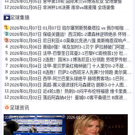
11
2026年01月05日 意甲第18轮 国际米兰vs博洛尼亚 全场录像
12
2026年01月05日 非洲杯1/8决赛 南非vs喀麦隆 全场录像
足球集锦
1
2026年01月07日 01月07日 珀尔塞努斯努桑塔拉 vs 佩尔帕咖 全场集锦战报统计
2
2026年01月07日 保级关键战！西汉姆1-2遭森林逆转绝杀 怀特89分钟点射制胜
3
2026年01月06日 尼日利亚4-0莫桑比克进八强 奥斯梅恩双响卢克曼、亚当斯1射2传
4
2026年01月06日 晋级8强！埃及加时3-1贝宁 萨拉赫破门阿提亚传射 马尔穆什失单刀
5
2026年01月05日 法甲-巴黎圣日耳曼2-1巴黎FC距榜首1分 杜埃破门登贝莱建功
6
2026年01月05日 2连胜！国米3-1博洛尼亚1分领跑 劳塔罗传射泽林斯基、图拉姆建功
7
2026年01月04日 法甲-里贝罗染红梅林破门 十人里尔0-2不敌雷恩
8
2026年01月04日 8连胜！巴萨2-0西班牙人先赛7分领跑 奥尔莫莱万破门霍安屡献神扑
9
2026年01月03日 西甲-阿兰巴里头球绝平 赫塔费客场1-1巴列卡诺
10
2026年01月03日 英超-赛义德进球托马森建功 朗斯3-0十人图卢兹
11
2026年01月02日 近4轮1胜！热刺0-0闷平布伦特福德 维卡里奥神扑罗梅罗造争议判罚
12
2026年01月02日 落后阿森纳4分！曼城0-0客平桑德兰 B席进球被吹萨维尼奥两失良机
足球资讯
2026-01-07
2026-01-07