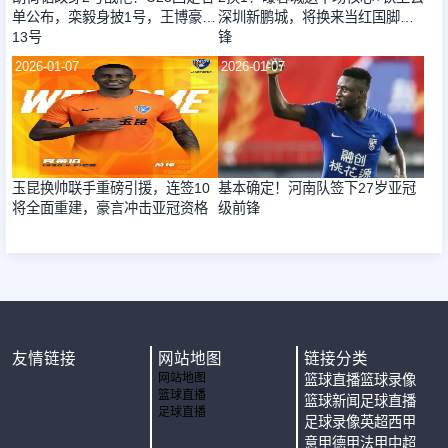
单公布，栾毅身披1号，王博豪变
深圳新鹏城，将换来当红国脚前
13号
锋
2026-01-07
2026-01-07
玉昆换帅联手重磅引援，连签10
基本确定！河南队签下27岁亚冠
将全面重建，豪言冲击亚冠资格
级前锋
友情链接
网站地图
链接分类
网站地图
篮球直播
篮球录像
篮球直播
篮球新闻
足球直播
足球直播
足球录像
英超
西甲
意甲
德甲
法甲
中超