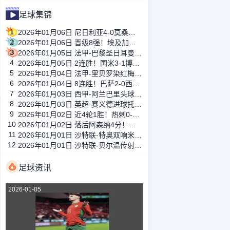
足球集锦
1
2026年01月06日 尼日利亚4-0莫桑比克进八强 奥斯梅恩双响卢克曼、亚当斯1射2传
2
2026年01月06日 晋级8强！埃及加时3-1贝宁 萨拉赫破门阿提亚传射 马尔穆什失单刀
3
2026年01月05日 法甲-巴黎圣日耳曼2-1巴黎FC距榜首1分 杜埃破门登贝莱建功
4
2026年01月05日 2连胜！国米3-1博洛尼亚1分领跑 劳塔罗传射泽林斯基、图拉姆建功
5
2026年01月04日 法甲-里贝罗染红梅林破门 十人里尔0-2不敌雷恩
6
2026年01月04日 8连胜！巴萨2-0西班牙人先赛7分领跑 奥尔莫莱万破门霍安屡献神扑
7
2026年01月03日 西甲-阿兰巴里头球绝平 赫塔费客场1-1巴列卡诺
8
2026年01月03日 英超-赛义德进球托马森建功 朗斯3-0十人图卢兹
9
2026年01月02日 近4轮1胜！热刺0-0闷平布伦特福德 维卡里奥神扑罗梅罗造争议判罚
10
2026年01月02日 落后阿森纳4分！曼城0-0客平桑德兰 B席进球被吹萨维尼奥两失良机
11
2026年01月01日 沙特联-特奥双响米林科维奇传射 新月3-1十人拉斯永恒
12
2026年01月01日 沙特联-贝尔温传射建功 吉达联合客场3-1新未来城体育
足球资讯
2026-01-05