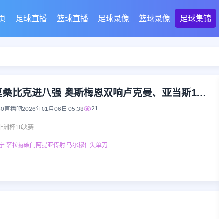
页
足球直播
篮球直播
足球录像
篮球录像
足球集锦
2026年01月06日 尼日利亚4-0莫桑比克进八强 奥斯梅恩双响卢克曼、亚当斯1射2传
21
60直播吧
2026年01月06日 05:38
非洲杯18决赛
1贝宁 萨拉赫破门阿提亚传射 马尔穆什失单刀