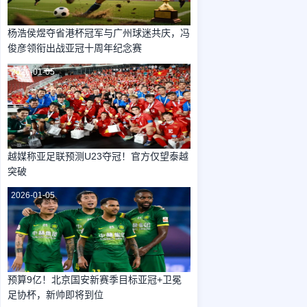
杨浩侯煜夺省港杯冠军与广州球迷共庆，冯
俊彦领衔出战亚冠十周年纪念赛
2026-01-05
越媒称亚足联预测U23夺冠！官方仅望泰越
突破
2026-01-05
预算9亿！北京国安新赛季目标亚冠+卫冕
足协杯，新帅即将到位