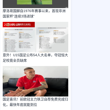
摩洛哥国脚自1976年赛事以来，首现非洲
国家杯“连续3场进球”
2026-01-05
意外！U15国足公布54人大名单，夺冠恒大
足校竟全员缺席
2026-01-05
国足喜讯！前欧冠主力铁卫自荐免费完成归
化，最快年底就能到位