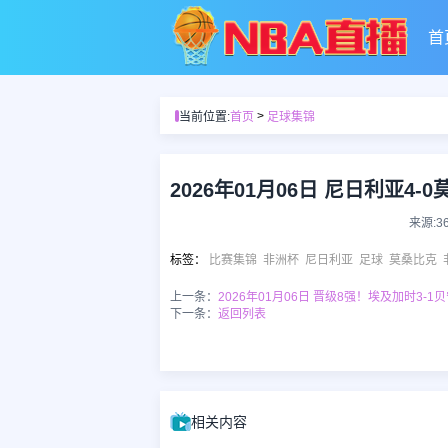
首
>
当前位置:
首页
足球集锦
来源:3
标签
：
比赛集锦
非洲杯
尼日利亚
足球
莫桑比克
上一条：
2026年01月06日 晋级8强！埃及加时3-
下一条：
返回列表
相关内容