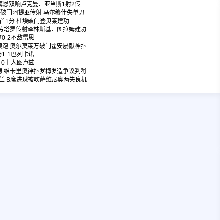
奥斯梅恩双响卢克曼、亚当斯1射2传
萨拉赫破门阿提亚传射 马尔穆什失单刀
距榜首1分 杜埃破门登贝莱建功
领跑 劳塔罗传射泽林斯基、图拉姆建功
尔0-2不敌雷恩
7分领跑 奥尔莫莱万破门霍安屡献神扑
场1-1巴列卡诺
3-0十人图卢兹
特福德 维卡里奥神扑罗梅罗造争议判罚
桑德兰 B席进球被吹萨维尼奥两失良机