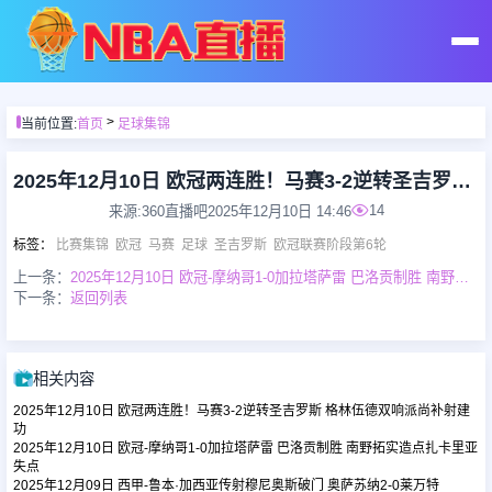
首页
>
当前位置:
首页
足球集锦
足球直播
2025年12月10日 欧冠两连胜！马赛3-2逆转圣吉罗斯 格林伍德双响派尚补射建功
14
来源:360直播吧
2025年12月10日 14:46
篮球直播
标签
：
比赛集锦
欧冠
马赛
足球
圣吉罗斯
欧冠联赛阶段第6轮
上一条：
2025年12月10日 欧冠-摩纳哥1-0加拉塔萨雷 巴洛贡制胜 南野拓实造点扎卡里亚失点
下一条：
返回列表
足球录像
篮球录像
相关内容
2025年12月10日 欧冠两连胜！马赛3-2逆转圣吉罗斯 格林伍德双响派尚补射建
足球集锦
功
2025年12月10日 欧冠-摩纳哥1-0加拉塔萨雷 巴洛贡制胜 南野拓实造点扎卡里亚
失点
2025年12月09日 西甲-鲁本·加西亚传射穆尼奥斯破门 奥萨苏纳2-0莱万特
篮球集锦