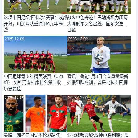
这项中国足坛“回忆杀”赛事在成都
战火中创奇迹！巴勒斯坦力压两
开幕，川辽两队重演甲A元年揭幕
大洲冠军头名出线，国足安逸何
战
日醒
2025-12-09
2025-12-09
中国足球青少年精英联赛（U21
喜讯！鲁能1月3日官宣重量级新
组）收官 河南杜康排名第四收获
外援到队冬训，曾是乌拉圭国脚
历史最佳
2025-12-09
2025-12-09
曼联非洲杯三国脚下轮恐缺阵，
亚冠成都蓉城VS神户胜利船：周