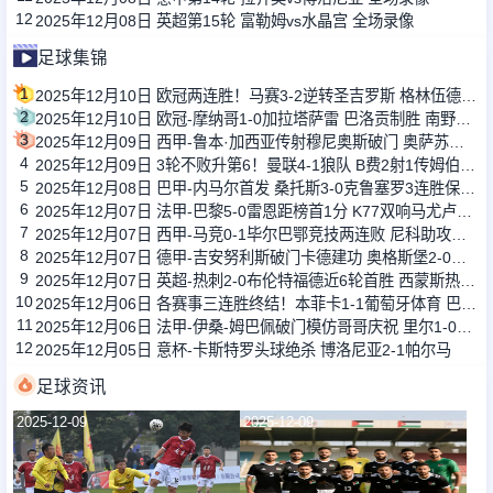
12
2025年12月08日 英超第15轮 富勒姆vs水晶宫 全场录像
足球集锦
1
2025年12月10日 欧冠两连胜！马赛3-2逆转圣吉罗斯 格林伍德双响派尚补射建功
2
2025年12月10日 欧冠-摩纳哥1-0加拉塔萨雷 巴洛贡制胜 南野拓实造点扎卡里亚失点
3
2025年12月09日 西甲-鲁本·加西亚传射穆尼奥斯破门 奥萨苏纳2-0莱万特
4
2025年12月09日 3轮不败升第6！曼联4-1狼队 B费2射1传姆伯莫芒特破门狼队15轮0胜
5
2025年12月08日 巴甲-内马尔首发 桑托斯3-0克鲁塞罗3连胜保级成功
6
2025年12月07日 法甲-巴黎5-0雷恩距榜首1分 K77双响马尤卢传射+中框拉莫斯破门
7
2025年12月07日 西甲-马竞0-1毕尔巴鄂竞技两连败 尼科助攻贝伦格尔破门制胜
8
2025年12月07日 德甲-吉安努利斯破门卡德建功 奥格斯堡2-0勒沃库森
9
2025年12月07日 英超-热刺2-0布伦特福德近6轮首胜 西蒙斯热刺生涯首球+传射
10
2025年12月06日 各赛事三连胜终结！本菲卡1-1葡萄牙体育 巴雷内切亚失误送礼
11
2025年12月06日 法甲-伊桑-姆巴佩破门模仿哥哥庆祝 里尔1-0力克马赛
12
2025年12月05日 意杯-卡斯特罗头球绝杀 博洛尼亚2-1帕尔马
足球资讯
2025-12-09
2025-12-09