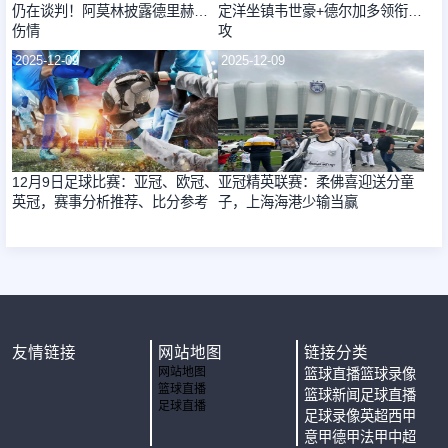
仍在谈判！阿莫林披露德里赫特
定洋坐镇韦世豪+德尔加多领衔进
伤情
攻
2025-12-09
2025-12-09
12月9日足球比赛：亚冠、欧冠、
亚冠精英联赛：柔佛喜迎送分童
英冠，赛事分析推荐、比分参考
子，上海海港少输当赢
友情链接
网站地图
链接分类
网站地图
篮球直播
篮球录像
篮球直播
篮球新闻
足球直播
足球直播
足球录像
英超
西甲
意甲
德甲
法甲
中超