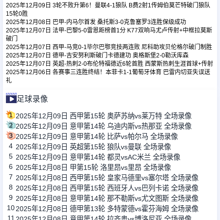
2025年12月09日 3轮不败升第6！曼联4-1狼队 B费2射1传姆伯莫芒特破门狼队
15轮0胜
2025年12月08日 巴甲-内马尔首发 桑托斯3-0克鲁塞罗3连胜保级成功
足球新闻
2025年12月07日 法甲-巴黎5-0雷恩距榜首1分 K77双响马尤卢传射+中框拉莫斯
破门
2025年12月07日 西甲-马竞0-1毕尔巴鄂竞技两连败 尼科助攻贝伦格尔破门制胜
篮球新闻
2025年12月07日 德甲-吉安努利斯破门卡德建功 奥格斯堡2-0勒沃库森
2025年12月07日 英超-热刺2-0布伦特福德近6轮首胜 西蒙斯热刺生涯首球+传射
2025年12月06日 各赛事三连胜终结！本菲卡1-1葡萄牙体育 巴雷内切亚失误送
礼
足球录像
1
2025年12月09日 西甲第15轮 奥萨苏纳vs莱万特 全场录像
2
2025年12月09日 意甲第14轮 乌迪内斯vs热那亚 全场录像
3
2025年12月09日 意甲第14轮 比萨vs帕尔马 全场录像
4
2025年12月09日 英超第15轮 狼队vs曼联 全场录像
5
2025年12月09日 意甲第14轮 都灵vsAC米兰 全场录像
6
2025年12月08日 甲第15轮 洛里昂vs里昂 全场录像
7
2025年12月08日 西甲第15轮 皇家马德里vs塞尔塔 全场录像
8
2025年12月08日 西甲第15轮 西班牙人vs巴列卡诺 全场录像
9
2025年12月08日 意甲第14轮 那不勒斯vs尤文图斯 全场录像
10
2025年12月08日 德甲第13轮 多特蒙德vs霍芬海姆 全场录像
11
2025年12月08日 意甲第14轮 拉齐奥vs博洛尼亚 全场录像