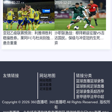
2025-12-27
2025-12-27
亚冠乙级联赛预测：利雅得胜利
沙职联激战：穆拜赖兹征服VS吉
稳操胜券，果阿FC与杜尚别独立
达国民，保级与冲亚冠的生死博
悬念重重
弈
友情链接
网站地图
链接分类
网站地图
篮球直播
篮球录像
篮球直播
篮球新闻
足球直播
足球直播
足球录像
英超
西甲
意甲
德甲
法甲
中超
Copyright ©
2026
360直播吧
. 360直播吧 All Rights Reserved. 版权所
有