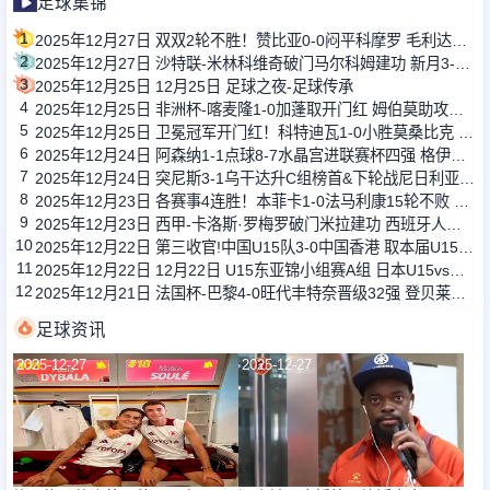
足球集锦
1
2025年12月27日 双双2轮不胜！赞比亚0-0闷平科摩罗 毛利达破门因队友犯规被吹
2
2025年12月27日 沙特联-米林科维奇破门马尔科姆建功 新月3-2赛哈特海湾
3
2025年12月25日 12月25日 足球之夜-足球传承
4
2025年12月25日 非洲杯-喀麦隆1-0加蓬取开门红 姆伯莫助攻艾永制胜巴莱巴伤退
5
2025年12月25日 卫冕冠军开门红！科特迪瓦1-0小胜莫桑比克 阿玛德制胜凯西献助攻
6
2025年12月24日 阿森纳1-1点球8-7水晶宫进联赛杯四强 格伊绝平拉克鲁瓦乌龙+失点
7
2025年12月24日 突尼斯3-1乌干达升C组榜首&下轮战尼日利亚 阿乔里双响斯希里破门
8
2025年12月23日 各赛事4连胜！本菲卡1-0法马利康15轮不败 帕夫利季斯点射制胜
9
2025年12月23日 西甲-卡洛斯·罗梅罗破门米拉建功 西班牙人客场2-1逆转毕尔巴鄂竞技
10
2025年12月22日 第三收官!中国U15队3-0中国香港 取本届U15东亚杯首胜 盛宸熙传射
11
2025年12月22日 12月22日 U15东亚锦小组赛A组 日本U15vs韩国U15 进球
12
2025年12月21日 法国杯-巴黎4-0旺代丰特奈晋级32强 登贝莱传射G拉莫斯双响+造点
足球资讯
2025-12-27
2025-12-27