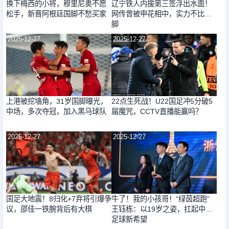
换下梅西的小将，穆里尼奥不愿
辽宁铁人内援第三签浮出水面！
松手，新晋阿根廷国脚不愁买家
网传曾被申花相中，实力不比国
脚
2025-12-27
2025-12-27
上港被挖墙角，31岁国脚曝光，
22点生死战！U22国足冲5分破5
中场，多次夺冠，加入黑马球队
届魔咒，CCTV直播能赢吗？
2025-12-27
2025-12-27
国足大地震！8归化+7弃将引爆争
牛了！我的小孩哥！“绿茵超跑”
议，邵佳一铁腕背后有大棋
王钰栋：以19岁之姿，扛起中国
足球新希望