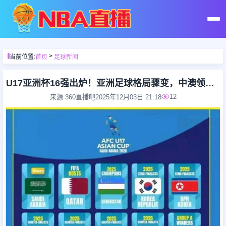
首页
>
当前位置:
首页
足球新闻
足球直播
U17亚洲杯16强出炉！亚洲足球格局骤变，中澳领衔两大黑马出线
12
来源:360直播吧
2025年12月03日 21:18
篮球直播
足球录像
篮球录像
足球集锦
篮球集锦