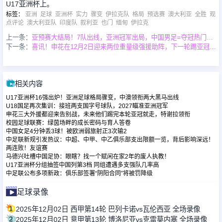
U17亚洲杯上。
标签
：
亚洲
足球
亚洲杯
实力
骤变
伊拉克队
格局
预选赛
澳大利亚
全胜
观
点评论
澳大利亚队
印度队
叙利亚
也门
缅甸
伊拉克
上一条：
亚预赛大结局！7队出线，亚洲冠军出局，中国男足=夺冠热门，叫板日本
下一条：
喜讯！申花在12月2日迎来两位重量级强援助阵，下一轮踢亚冠将携手亮相
相关内容
U17亚洲杯16强出炉！亚洲足球格局骤变，中澳领衔两大黑马出线
U18国足再次集训：接班两支国字号球队，2027瞄准亚洲冠军
申花三大外援都迎来告别战，未来他们踢完本轮亚冠就走，特谢拉领衔
校园足球联赛：绿茵场畔的成长密码与育人答卷
中国女足4分钟丢3球！被欧洲弱旅射正3次输2
中足联新规引发热议：中超、中甲、中乙俱乐部支出限额一览，背后影响深远！
两连败！友谊赛
马德兴吐槽中国足协：眼瞎？找一个赋闲在家2年的废人执教！
U17亚洲杯分组抽签中国列第3档 同组遭遇多支强队几率高
中足联公布多项新政：俱乐部签署“阴阳合同”将被罚降级
足球录像
1
2025年12月02日 西甲第14轮 巴列卡诺vs瓦伦西亚 全场录像
2
2025年12月02日 意甲第13轮 博洛尼亚vs克雷莫内塞 全场录像