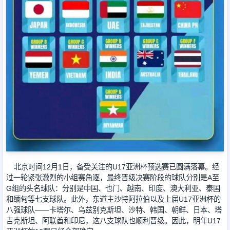
足球新闻
篮球新闻
北京时间12月1日，备受关注的U17亚洲杯预选赛已圆满落幕。经
过一轮紧张激烈的小组赛角逐，最终晋级决赛阶段的球队分别是A至
G组的头名球队：分别是中国、也门、越南、印度、澳大利亚、泰国
和缅甸等七支球队。此外，东道主沙特阿拉伯以及上届U17亚洲杯的
八强球队——卡塔尔、乌兹别克斯坦、沙特、韩国、朝鲜、日本、塔
吉克斯坦、阿联酋和印尼，这八支球队也顺利晋级。因此，明年U17