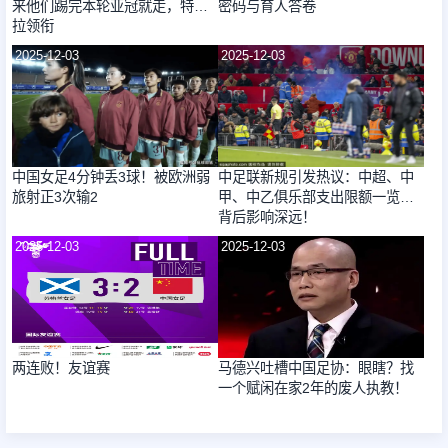
来他们踢完本轮亚冠就走，特谢
密码与育人答卷
拉领衔
2025-12-03
2025-12-03
中国女足4分钟丢3球！被欧洲弱
中足联新规引发热议：中超、中
旅射正3次输2
甲、中乙俱乐部支出限额一览，
背后影响深远！
2025-12-03
2025-12-03
两连败！友谊赛
马德兴吐槽中国足协：眼瞎？找
一个赋闲在家2年的废人执教！