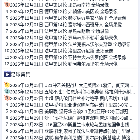
3
2025年12月01日 法甲第14轮 里昂vs南特 全场录像
4
2025年12月01日 德甲第12轮 弗赖堡vs美因茨 全场录像
5
2025年12月01日 西甲第14轮 赫罗纳vs皇家马德里 全场录像
6
2025年12月01日 西甲第14轮 塞尔塔vs西班牙人 全场录像
7
2025年12月01日 法甲第14轮 昂热vs朗斯 全场录像
8
2025年12月01日 意甲第13轮 罗马vs那不勒斯 全场录像
9
2025年12月01日 德甲第12轮 法兰克福vs沃尔夫斯堡 全场录像
10
2025年12月01日 法甲第14轮 洛里昂vs尼斯 全场录像
11
2025年12月01日 意甲第13轮 亚特兰大vs佛罗伦萨 全场录像
12
2025年12月01日 法甲第14轮 勒阿弗尔vs里尔 全场录像
足球集锦
1
2025年12月03日 U21冲乙关键战！大连英博2-1浙江，闫奕涵任意球绝杀、王钰栋驰援
2
2025年12月03日 五轮不胜！伯恩茅斯0-1埃弗顿 格拉利什远射制胜斯科特解围中楣
3
2025年12月02日 土超-萨内破门杜兰补时绝平 费内巴切1-1加拉塔萨雷
4
2025年12月01日 法甲-萨特里亚诺双响阿布纳破门 里昂3-0完胜十人南特
5
2025年11月30日 美职联-温哥华白浪3-1圣地亚哥FC夺西部冠军 总决赛战迈阿密国际
6
2025年11月29日 沙王冠-托尼破门雷特吉双响 吉达国民3-3点球5-4胡拜尔库迪西亚
7
2025年11月28日 U16国足8-0斯里兰卡末轮与孟加拉国争出线权 万项双响赵松源传射
8
2025年11月28日 欧联-托利索帽子戏法尼亚凯特点射破门 里昂6-0特拉维夫马卡比
9
2025年11月28日 欧联-奥尔索利尼破门贝尔纳代斯基建功 博洛尼亚4-1萨尔茨堡红牛