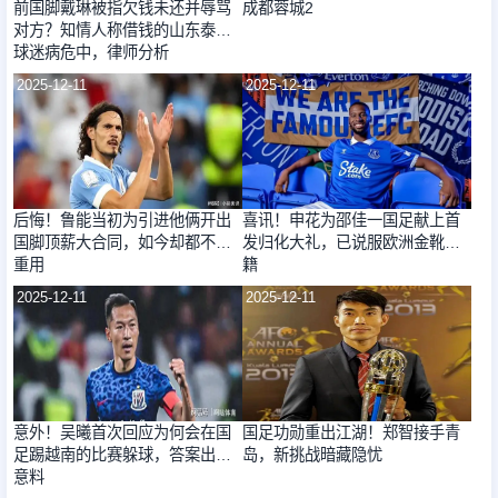
前国脚戴琳被指欠钱未还并辱骂
成都蓉城2
对方？知情人称借钱的山东泰山
球迷病危中，律师分析
2025-12-11
2025-12-11
后悔！鲁能当初为引进他俩开出
喜讯！申花为邵佳一国足献上首
国脚顶薪大合同，如今却都不堪
发归化大礼，已说服欧洲金靴入
重用
籍
2025-12-11
2025-12-11
意外！吴曦首次回应为何会在国
国足功勋重出江湖！郑智接手青
足踢越南的比赛躲球，答案出人
岛，新挑战暗藏隐忧
意料