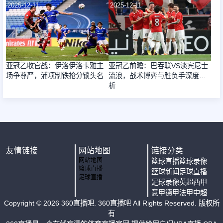
2025-12-11
2025-12-11
亚冠乙收官战：伊洛伊洛卡雅主
亚冠乙前瞻：巴吞联VS淡宾尼士
场争尊严，浦项制铁抢分锁头名
流浪，战术博弈与胜负手深度解
析
友情链接
网站地图
链接分类
网站地图
篮球直播
篮球录像
篮球直播
篮球新闻
足球直播
足球直播
足球录像
英超
西甲
意甲
德甲
法甲
中超
Copyright ©
2026
360直播吧
. 360直播吧 All Rights Reserved. 版权所
有