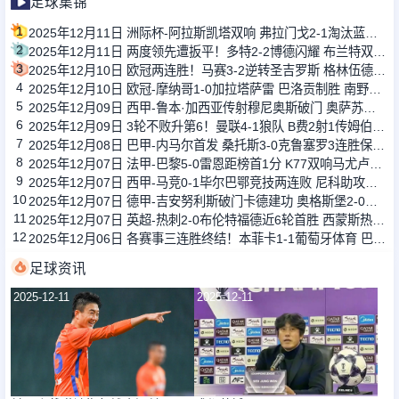
足球集锦
1
2025年12月11日 洲际杯-阿拉斯凯塔双响 弗拉门戈2-1淘汰蓝十字
2
2025年12月11日 两度领先遭扳平！多特2-2博德闪耀 布兰特双响法比奥席尔瓦献助攻
3
2025年12月10日 欧冠两连胜！马赛3-2逆转圣吉罗斯 格林伍德双响派尚补射建功
4
2025年12月10日 欧冠-摩纳哥1-0加拉塔萨雷 巴洛贡制胜 南野拓实造点扎卡里亚失点
5
2025年12月09日 西甲-鲁本·加西亚传射穆尼奥斯破门 奥萨苏纳2-0莱万特
6
2025年12月09日 3轮不败升第6！曼联4-1狼队 B费2射1传姆伯莫芒特破门狼队15轮0胜
7
2025年12月08日 巴甲-内马尔首发 桑托斯3-0克鲁塞罗3连胜保级成功
8
2025年12月07日 法甲-巴黎5-0雷恩距榜首1分 K77双响马尤卢传射+中框拉莫斯破门
9
2025年12月07日 西甲-马竞0-1毕尔巴鄂竞技两连败 尼科助攻贝伦格尔破门制胜
10
2025年12月07日 德甲-吉安努利斯破门卡德建功 奥格斯堡2-0勒沃库森
11
2025年12月07日 英超-热刺2-0布伦特福德近6轮首胜 西蒙斯热刺生涯首球+传射
12
2025年12月06日 各赛事三连胜终结！本菲卡1-1葡萄牙体育 巴雷内切亚失误送礼
足球资讯
2025-12-11
2025-12-11