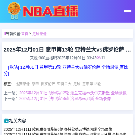
首页
>
当前位置:
首页
足球录像
足球直播
2025年12月01日 意甲第13轮 亚特兰大vs佛罗伦萨 全场录像
11
来源:360直播吧
2025年12月01日 03:43
篮球直播
[咪咕] 12月01日 意甲第13轮 亚特兰大vs佛罗伦萨 全场录像[有比
分]
足球录像
标签
：
比赛录像
意甲
佛罗伦萨
亚特兰大
足球
意甲第13轮
上一条：
2025年12月01日 德甲第12轮 法兰克福vs沃尔夫斯堡 全场录像
下一条：
2025年12月01日 法甲第14轮 洛里昂vs尼斯 全场录像
篮球录像
足球集锦
相关内容
2025年12月11日 欧冠联赛阶段第6轮 多特蒙德vs博德闪耀 全场录像
篮球集锦
2025年12月11日 欧冠联赛阶段第6轮 毕尔巴鄂竞技vs巴黎圣日耳曼 全场录像