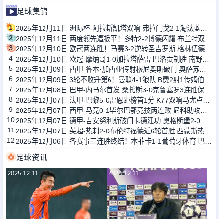
足球集锦
1
2025年12月11日 洲际杯-阿拉斯凯塔双响 弗拉门戈2-1淘汰蓝十字
2
2025年12月11日 两度领先遭扳平！多特2-2博德闪耀 布兰特双响法比奥席尔瓦献助攻
3
2025年12月10日 欧冠两连胜！马赛3-2逆转圣吉罗斯 格林伍德双响派尚补射建功
4
2025年12月10日 欧冠-摩纳哥1-0加拉塔萨雷 巴洛贡制胜 南野拓实造点扎卡里亚失点
5
2025年12月09日 西甲-鲁本·加西亚传射穆尼奥斯破门 奥萨苏纳2-0莱万特
6
2025年12月09日 3轮不败升第6！曼联4-1狼队 B费2射1传姆伯莫芒特破门狼队15轮0胜
7
2025年12月08日 巴甲-内马尔首发 桑托斯3-0克鲁塞罗3连胜保级成功
8
2025年12月07日 法甲-巴黎5-0雷恩距榜首1分 K77双响马尤卢传射+中框拉莫斯破门
9
2025年12月07日 西甲-马竞0-1毕尔巴鄂竞技两连败 尼科助攻贝伦格尔破门制胜
10
2025年12月07日 德甲-吉安努利斯破门卡德建功 奥格斯堡2-0勒沃库森
11
2025年12月07日 英超-热刺2-0布伦特福德近6轮首胜 西蒙斯热刺生涯首球+传射
12
2025年12月06日 各赛事三连胜终结！本菲卡1-1葡萄牙体育 巴雷内切亚失误送礼
足球资讯
2025-12-11
2025-12-11