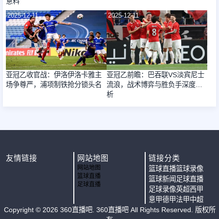
意料
2025-12-11
2025-12-11
亚冠乙收官战：伊洛伊洛卡雅主
亚冠乙前瞻：巴吞联VS淡宾尼士
场争尊严，浦项制铁抢分锁头名
流浪，战术博弈与胜负手深度解
析
友情链接
网站地图
链接分类
网站地图
篮球直播
篮球录像
篮球直播
篮球新闻
足球直播
足球直播
足球录像
英超
西甲
意甲
德甲
法甲
中超
Copyright ©
2026
360直播吧
. 360直播吧 All Rights Reserved. 版权所