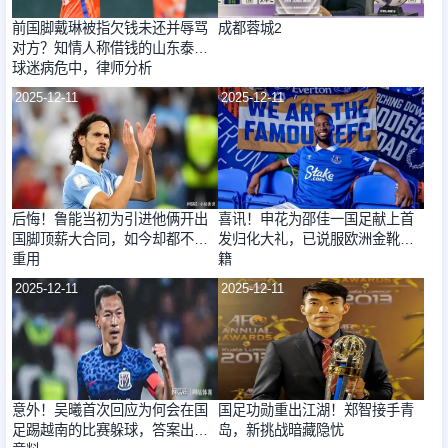
前国脚戴琳被指欠钱未还并辱骂
成都蓉城2
对方？知情人称借钱的山东泰山
球迷病危中，律师分析
2025-12-11
2025-12-11
后悔！鲁能当初为引进他俩开出
喜讯！申花为邵佳一国足献上首
国脚顶薪大合同，如今却都不堪
发归化大礼，已说服欧洲金靴入
重用
籍
2025-12-11
2025-12-11
意外！吴曦首次回应为何会在国
国足功勋重出江湖！郑智接手青
足踢越南的比赛躲球，答案出人
岛，新挑战暗藏隐忧