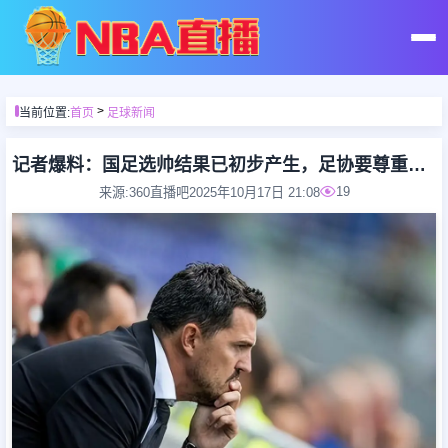
首页
>
当前位置:
首页
足球新闻
足球直播
记者爆料：国足选帅结果已初步产生，足协要尊重更高层的意见！
19
来源:360直播吧
2025年10月17日 21:08
篮球直播
足球录像
篮球录像
足球集锦
篮球集锦