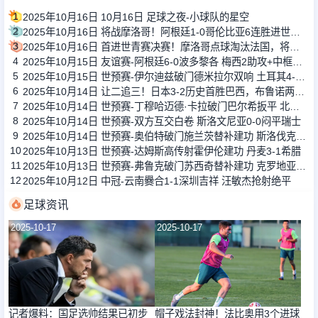
1
2025年10月16日 10月16日 足球之夜-小球队的星空
2
2025年10月16日 将战摩洛哥！阿根廷1-0哥伦比亚6连胜进世青赛决赛 西尔维蒂制胜
3
2025年10月16日 首进世青赛决赛！摩洛哥点球淘汰法国，将对阵阿根廷
4
2025年10月15日 友谊赛-阿根廷6-0波多黎各 梅西2助攻+中框麦卡利斯特劳塔罗双响
5
2025年10月15日 世预赛-伊尔迪兹破门德米拉尔双响 土耳其4-1格鲁吉亚
6
2025年10月14日 让二追三！日本3-2历史首胜巴西，布鲁诺两送礼伊东纯也替补两助
7
2025年10月14日 世预赛-丁穆哈迈德·卡拉破门巴尔希扳平 北马其顿1-1哈萨克斯坦
8
2025年10月14日 世预赛-双方互交白卷 斯洛文尼亚0-0闷平瑞士
9
2025年10月14日 世预赛-奥伯特破门施兰茨替补建功 斯洛伐克2-0卢森堡
10
2025年10月13日 世预赛-达姆斯高传射霍伊伦建功 丹麦3-1希腊
11
2025年10月13日 世预赛-弗鲁克破门苏西奇替补建功 克罗地亚3-0直布罗陀
12
2025年10月12日 中冠-云南爨合1-1深圳吉祥 汪敏杰抢射绝平
足球资讯
2025-10-17
2025-10-17
记者爆料：国足选帅结果已初步
帽子戏法封神！法比奥用3个进球