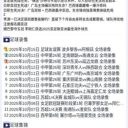
亚足联完成任务，“保送”沙特与卡塔尔进世界杯，众人怒喷也无法改变剧本
日职亚冠生死战！广岛主场碾压残阵东京？巴西锋霸藏唯一爆冷密码
日职生死对决！广岛双核 + 巴西锋霸冲亚冠，东京锋线独苗难救保级危局
2
李源一已决定提前跟鲁能解约！直接下个月自由身转会去成都蓉城，球队将给他
注册报名踢亚冠
随巴黎夺五冠 李刚仁获选2025亚足联亚洲最佳海外球员
足球录像
1
2025年10月15日 足球友谊赛 波多黎各vs阿根廷 全场录像
2
2025年10月12日 中甲第26轮 定南赣联vs南通支云 全场录像
3
2025年10月12日 中甲第26轮 苏州东吴vs延边龙鼎 全场录像
4
2025年10月12日 中甲第26轮 深圳青年人vs陕西联合 全场录像
5
2025年10月11日 中甲第26轮 广东广州豹vs南京城市 全场录像
6
2025年10月11日 中甲第26轮 重庆铜梁龙vs佛山南狮 全场录像
7
2025年10月11日 中甲第26轮 石家庄功夫vs辽宁铁人 全场录像
8
2025年10月11日 中甲第26轮 大连鲲城vs上海嘉定汇龙 全场录像
9
2025年10月08日 苏超1/4决赛 盐城队vs无锡队 全场录像
10
2025年10月08日 女足欧冠联赛阶段第1轮 巴塞罗那女足vs拜仁慕尼黑女足 全场录像
11
2025年10月07日 苏超1/4决赛 南通队vs淮安队 全场录像
12
2025年10月06日 西甲第8轮 塞尔塔vs马德里竞技 全场录像
足球集锦