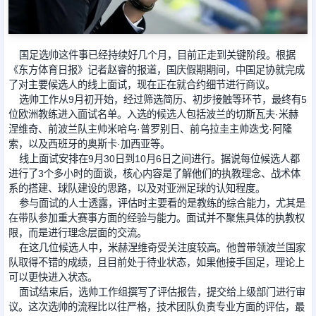
足球新闻
国足选帅这件事已经持续好几个月，目前正走到关键阶段。根据
《东方体育日报》记者赵睿的报道，国庆假期期间，中国足协就完成
篮球新闻
了对主要候选人的线上面试，现在正在就合约细节进行商议。
选帅工作从9月初开始，经过筛选简历、初步接触等环节，最终有5
位欧洲教练进入面试名单。入选的候选人包括波兰的切斯瓦夫·米赫
涅维奇、前波兰队主帅米哈乌·普罗别日、前乌拉圭主帅迭戈·阿隆
索，以及西班牙的奥斯卡·加西亚等。
线上面试安排在9月30日到10月6日之间进行。据说每位候选人都
进行了3个多小时的面谈，核心内容是了解他们的执教理念、战术体
系的搭建、球队建设的思路，以及对亚洲足球的认知程度。
参与面试的人士透露，评估时主要看的是教练的综合能力，尤其是
在带队参加重大赛事方面的经验与能力。面试并不聚焦具体的执教权
限，而是进行理念层面的交流。
在这几位候选人中，米赫涅维奇受关注度较高。他曾带领波兰国家
队取得不错的成绩，且目前处于待业状态，如果他接手国足，理论上
可以更快进入状态。
面试结束后，选帅工作组撰写了评估报告，提交给上级部门进行审
议。这次选帅的流程比以往严格，技术团队负责专业方面的评估，最