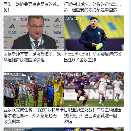
产生，足协要尊重更高层的意
打醒中国足球，外援的命也是
见！
命，但国安的魂必须是中国造！
2025-10-17
2025-10-17
国足新帅有变：足协后悔了，米
本土少帅上位！前国脚周海滨将
赫涅维奇执教国足遇阻
出任U15国足主帅
2025-10-17
2025-10-17
亚足联完成任务，“保送”沙特与卡
日职亚冠生死战！广岛主场碾压
塔尔进世界杯，众人怒喷也无法
残阵东京？巴西锋霸藏唯一爆冷
改变剧本
密码
2025-10-17
2025-10-17