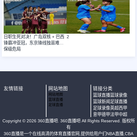
日职生死对决！广岛双核 + 巴西
2
锋霸冲亚冠，东京锋线独苗难救
保级危局
友情链接
网站地图
链接分类
网站地图
篮球直播
篮球录像
篮球直播
篮球新闻
足球直播
足球直播
足球录像
英超
西甲
意甲
德甲
法甲
中超
Copyright ©
2026
360直播吧
. 360直播吧 All Rights Reserved. 版权所
有
360直播是一个在线高清的体育直播官网,提供给用户们NBA直播,CBA