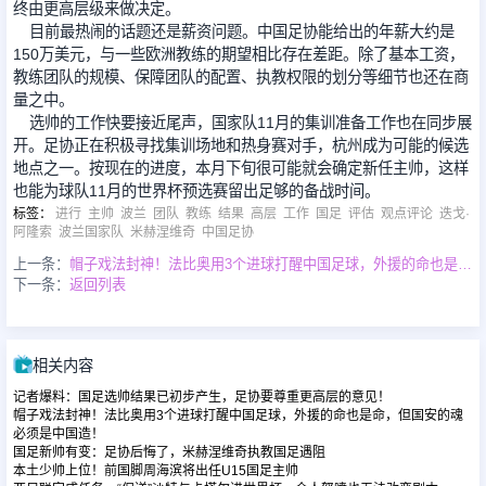
终由更高层级来做决定。
目前最热闹的话题还是薪资问题。中国足协能给出的年薪大约是
150万美元，与一些欧洲教练的期望相比存在差距。除了基本工资，
教练团队的规模、保障团队的配置、执教权限的划分等细节也还在商
量之中。
选帅的工作快要接近尾声，国家队11月的集训准备工作也在同步展
开。足协正在积极寻找集训场地和热身赛对手，杭州成为可能的候选
地点之一。按现在的进度，本月下旬很可能就会确定新任主帅，这样
也能为球队11月的世界杯预选赛留出足够的备战时间。
标签
：
进行
主帅
波兰
团队
教练
结果
高层
工作
国足
评估
观点评论
迭戈·
阿隆索
波兰国家队
米赫涅维奇
中国足协
上一条：
帽子戏法封神！法比奥用3个进球打醒中国足球，外援的命也是命，但国安的魂必须是中国造！
下一条：
返回列表
相关内容
记者爆料：国足选帅结果已初步产生，足协要尊重更高层的意见！
帽子戏法封神！法比奥用3个进球打醒中国足球，外援的命也是命，但国安的魂
必须是中国造！
国足新帅有变：足协后悔了，米赫涅维奇执教国足遇阻
本土少帅上位！前国脚周海滨将出任U15国足主帅