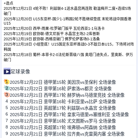
+造点
2025年12月21日 4轮不败！利兹联4-1送水晶宫两连败 勒温梅开二度+连续5场
破门
足球新闻
2025年12月20日 U15东亚杯-国少1-1韩国2轮不胜继续垫底 末轮将战中国香港
U15
2025年12月20日 西甲-雨果-杜罗破门扳平 瓦伦西亚1-1马洛卡
2025年12月19日 欧协联-德文尼扳平 水晶宫主场2-2库普斯
篮球新闻
2025年12月19日 欧协联-西格亚破门 佛罗伦萨客场0-1洛桑
2025年12月18日 小组垫底！U15国足东亚杯首战0-3不敌日本U15，下场将对阵
韩国
2025年12月18日 葡杯-本菲卡2-0法伦斯晋级八强 奥塔门迪失点，里奥斯、伊万
破门
足球录像
1
2025年12月22日 德甲第15轮 美因茨vs圣保利 全场录像
2
2025年12月22日 意甲第16轮 萨索洛vs都灵 全场录像
3
2025年12月21日 西甲第17轮 赫罗纳vs马德里竞技 全场录像
4
2025年12月21日 意甲第16轮 卡利亚里vs比萨 全场录像
5
2025年12月21日 英超第17轮 利兹联vs水晶宫 全场录像
6
2025年12月21日 西甲第17轮 皇家马德里vs塞维利亚 全场录像
7
2025年12月21日 意甲第16轮 尤文图斯vs罗马 全场录像
8
2025年12月21日 英超第17轮 埃弗顿vs阿森纳 全场录像
9
2025年12月21日 意甲第16轮 拉齐奥vs克雷莫内塞 全场录像