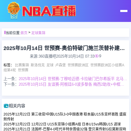
首页
>
当前位置:
首页
足球集锦
足球直播
2025年10月14日 世预赛-奥伯特破门施兰茨替补建功 斯洛伐克2-0卢森堡
9
来源:360直播吧
2025年10月14日 07:33
篮球直播
标签
：
比赛集锦
斯洛伐克
足球
卢森堡
世预赛欧洲区
世预赛欧洲区小组赛A
组第4轮
世预赛
上一条：
2025年10月14日 世预赛-丁穆哈迈德·卡拉破门巴尔希扳平 北马其顿1-1哈萨克斯坦
足球录像
下一条：
2025年10月15日 友谊赛-阿根廷6-0波多黎各 梅西2助攻+中框麦卡利斯特劳塔罗双响
篮球录像
相关内容
足球集锦
2025年12月22日 第三收官!中国U15队3-0中国香港 取本届U15东亚杯首胜 盛宸
熙传射
2025年12月22日 12月22日 U15东亚锦小组赛A组 日本U15vs韩国U15 进球
2025年12月21日 法国杯-巴黎4-0旺代丰特奈晋级32强 登贝莱传射G拉莫斯双响
篮球集锦