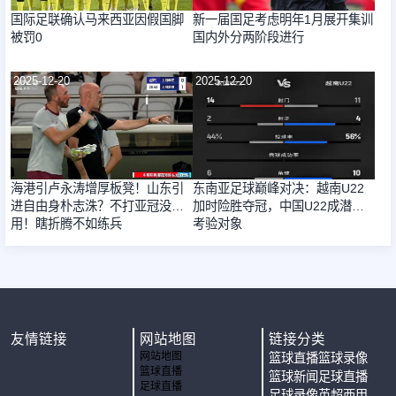
国际足联确认马来西亚因假国脚
新一届国足考虑明年1月展开集训
被罚0
国内外分两阶段进行
2025-12-20
2025-12-20
海港引卢永涛增厚板凳！山东引
东南亚足球巅峰对决：越南U22
进自由身朴志洙？不打亚冠没大
加时险胜夺冠，中国U22成潜力
用！瞎折腾不如练兵
考验对象
友情链接
网站地图
链接分类
网站地图
篮球直播
篮球录像
篮球直播
篮球新闻
足球直播
足球直播
足球录像
英超
西甲