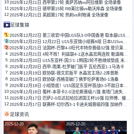
10
2025年12月21日 西甲第17轮 奥萨苏纳vs阿拉维斯 全场录像
11
2025年12月21日 德甲第15轮 RB莱比锡vs勒沃库森 全场录像
12
2025年12月21日 英超第17轮 热刺vs利物浦 全场录像
足球集锦
1
2025年12月22日 第三收官!中国U15队3-0中国香港 取本届U15东亚杯首胜 盛宸熙传射
2
2025年12月22日 12月22日 U15东亚锦小组赛A组 日本U15vs韩国U15 进球
3
2025年12月21日 法国杯-巴黎4-0旺代丰特奈晋级32强 登贝莱传射G拉莫斯双响+造点
4
2025年12月21日 4轮不败！利兹联4-1送水晶宫两连败 勒温梅开二度+连续5场破门
5
2025年12月20日 U15东亚杯-国少1-1韩国2轮不胜继续垫底 末轮将战中国香港U15
6
2025年12月20日 西甲-雨果-杜罗破门扳平 瓦伦西亚1-1马洛卡
7
2025年12月19日 欧协联-德文尼扳平 水晶宫主场2-2库普斯
8
2025年12月19日 欧协联-西格亚破门 佛罗伦萨客场0-1洛桑
9
2025年12月18日 小组垫底！U15国足东亚杯首战0-3不敌日本U15，下场将对阵韩国
10
2025年12月18日 葡杯-本菲卡2-0法伦斯晋级八强 奥塔门迪失点，里奥斯、伊万破门
11
2025年12月17日 巴萨2-0瓜达拉哈拉进国王杯16强 拉师傅、滕森破门德容亚马尔助攻
12
2025年12月17日 联赛杯-切尔西3-1卡迪夫城晋级四强 加纳乔失良机+双响内托建功
足球资讯
2025-12-20
2025-12-20