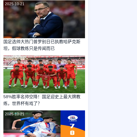
2025-10-21
国足选帅大热门普罗别日已执教哈萨克斯
坦，假球教练只是传闻而已
2025-10-21
58%胜率名帅空降！国足迎史上最大牌教
练，世界杯有戏了？
2025-10-21