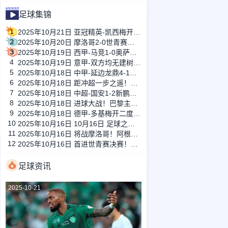
足球集锦
1
2025年10月21日 亚冠精英-凯西梅开二度 吉达国民4-0大胜加拉法
2
2025年10月20日 摩洛哥2-0世青赛首夺冠！扎比里双响，阿根廷两度挑战VAR未获点
3
2025年10月19日 西甲-马竞1-0奥萨苏纳暂升第四 阿尔马达处子球制胜小西蒙尼助攻
4
2025年10月19日 意甲-双方均无建树 莱切主场0-0萨索洛
5
2025年10月18日 中甲-延边龙鼎4-1佛山南狮终结2轮不胜稳居第四 福布斯戴帽
6
2025年10月18日 距冲超一步之遥！辽宁铁人3-0嘉定汇龙先赛9分领跑 姆本扎双响
7
2025年10月18日 中超-国安1-2新鹏城距榜首达9分 国安后防屡犯错张玉宁破门难救主
8
2025年10月18日 进球大战！巴黎主场3-3斯特拉斯堡仅1分领跑 拉莫斯巴尔科拉破门
9
2025年10月18日 德甲-多基梅开二度赫迪拉建功 柏林联合3-1门兴
10
2025年10月16日 10月16日 足球之夜-小球队的星空
11
2025年10月16日 将战摩洛哥！阿根廷1-0哥伦比亚6连胜进世青赛决赛 西尔维蒂制胜
12
2025年10月16日 首进世青赛决赛！摩洛哥点球淘汰法国，将对阵阿根廷
足球资讯
2025-10-21