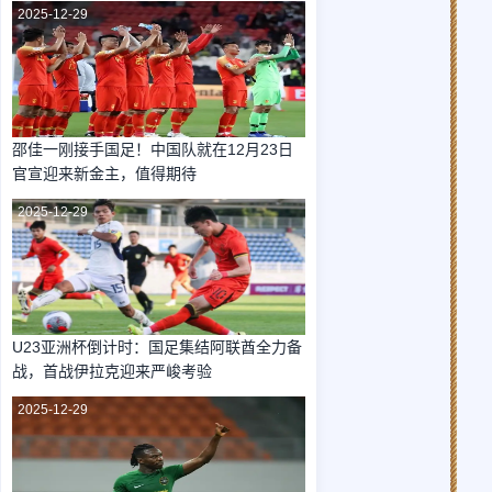
2025-12-29
邵佳一刚接手国足！中国队就在12月23日
官宣迎来新金主，值得期待
2025-12-29
U23亚洲杯倒计时：国足集结阿联酋全力备
战，首战伊拉克迎来严峻考验
2025-12-29