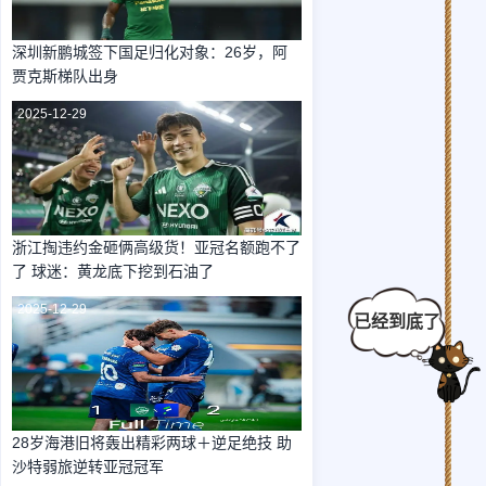
深圳新鹏城签下国足归化对象：26岁，阿
贾克斯梯队出身
2025-12-29
浙江掏违约金砸俩高级货！亚冠名额跑不了
了 球迷：黄龙底下挖到石油了
2025-12-29
28岁海港旧将轰出精彩两球＋逆足绝技 助
沙特弱旅逆转亚冠冠军