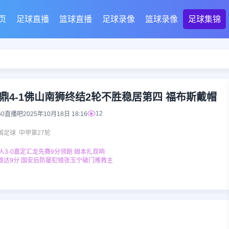
页
足球直播
篮球直播
足球录像
篮球录像
足球集锦
边龙鼎4-1佛山南狮终结2轮不胜稳居第四 福布斯戴帽
12
60直播吧
2025年10月18日 18:16
国足球
中甲第27轮
铁人3-0嘉定汇龙先赛9分领跑 姆本扎双响
城距榜首达9分 国安后防屡犯错张玉宁破门难救主