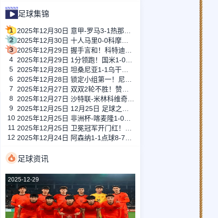
足球集锦
1
2025年12月30日 意甲-罗马3-1热那亚升至第四 苏莱、科内、弗格森破门
2
2025年12月30日 十人马里0-0科摩罗小组赛三连平出线 科摩罗出局海达拉88分钟染红
3
2025年12月29日 握手言和！科特迪瓦1-1喀麦隆 阿玛德世界波姆伯莫破门乏术
4
2025年12月29日 1分领跑！国米1-0客胜亚特兰大 劳塔罗制胜图拉姆进球被吹
5
2025年12月28日 坦桑尼亚1-1乌干达分列三四名 姆苏凡点射伊克皮苏扳平奥凯洛失点
6
2025年12月28日 锁定小组第一！尼日利亚3-2突尼斯 卢克曼1射2传奥斯梅恩传射建功
7
2025年12月27日 双双2轮不胜！赞比亚0-0闷平科摩罗 毛利达破门因队友犯规被吹
8
2025年12月27日 沙特联-米林科维奇破门马尔科姆建功 新月3-2赛哈特海湾
9
2025年12月25日 12月25日 足球之夜-足球传承
10
2025年12月25日 非洲杯-喀麦隆1-0加蓬取开门红 姆伯莫助攻艾永制胜巴莱巴伤退
11
2025年12月25日 卫冕冠军开门红！科特迪瓦1-0小胜莫桑比克 阿玛德制胜凯西献助攻
12
2025年12月24日 阿森纳1-1点球8-7水晶宫进联赛杯四强 格伊绝平拉克鲁瓦乌龙+失点
足球资讯
2025-12-29