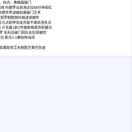
苏莱、科内、弗格森破门
平出线 科摩罗出局海达拉88分钟染红
 阿玛德世界波姆伯莫破门乏术
大 劳塔罗制胜图拉姆进球被吹
 姆苏凡点射伊克皮苏扳平奥凯洛失点
尼斯 卢克曼1射2传奥斯梅恩传射建功
科摩罗 毛利达破门因队友犯规被吹
功 新月3-2赛哈特海湾
红 姆伯莫助攻艾永制胜巴莱巴伤退