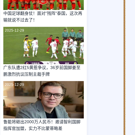
中国足球翻身仗！面对"残阵"泰国，这次再
输就说不过去了！
2025-12-29
广东队遭2红5黄惹争议，36岁前国脚姜至
鹏激烈抗议压制主裁手牌
2025-12-29
鲁能将砸出2000万人民币！邀请智利国脚
指挥官加盟，实力不比蒙蒂略差