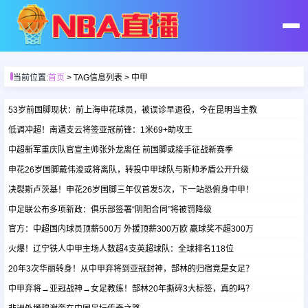
首页
当前位置:
首页
> TAG信息列表 > 中甲
足球直播
53岁前国脚现状：前上海申花球员，被误诊早退役，今在昆明当主教
低调冲超！南通支云将签亚冠前锋：1米69+助攻王
篮球直播
中超新军重庆队官宣主帅张外龙离任 前国脚或接手征战新赛季
申花26岁国脚戴伟浚或将离队，转投中甲球队与斯帅矛盾公开升级
足球录像
决裂斯卢茨基！申花26岁国脚三年仅首发5次，下一站恐俯身中甲！
中足联公布多项新政：俱乐部签署“阴阳合同”将被罚降级
篮球录像
官方：中超国内球员顶薪500万 外援顶薪300万欧 赢球奖不超300万
火爆！辽宁铁人中甲主场人数超4支英超球队：全球排名118位
足球集锦
20年3次华丽转身！从中甲弃将到亚冠封神，郜林的归宿竟是女足？
中甲弃将→亚冠战神→女足教练！郜林20年撕碎3大标签，真的吗？
篮球集锦