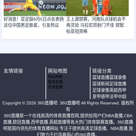
好消息！亚足联8月5日点名表扬
王上源禁赛，河南队点球机会不
这位中国男足新星，引发热议
再灵验 马拉尼昂射门不佳 郑智目
标亚冠资格
友情链接
网站地图
链接分类
网站地图
篮球直播
篮球录像
篮球直播
篮球新闻
足球直播
足球直播
足球录像
英超
西甲
意甲
德甲
法甲
中超
Copyright ©
2026
360直播吧
. 360直播吧 All Rights Reserved. 版权所
有
360直播是一个在线高清的体育直播官网,提供给用户们NBA直播,CBA
直播,欧冠直播,西甲直播,英超直播等各大热门体育联赛直播。360直播
吧是国内领先的体育直播网站,专注于提供高清足球直播、NBA直播,我
们致力于打造最用心的360直播。