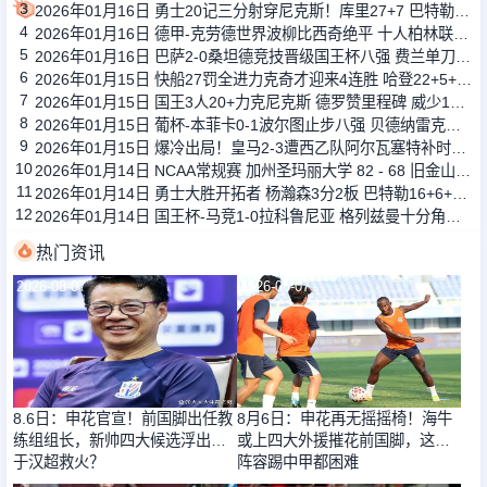
3
2026年01月16日 勇士20记三分射穿尼克斯！库里27+7 巴特勒32+8 穆迪三分9中7
4
2026年01月16日 德甲-克劳德世界波柳比西奇绝平 十人柏林联合1-1奥格斯堡
5
2026年01月16日 巴萨2-0桑坦德竞技晋级国王杯八强 费兰单刀球破门亚马尔建功
6
2026年01月15日 快船27罚全进力克奇才迎来4连胜 哈登22+5+8 伦纳德33分4断
7
2026年01月15日 国王3人20+力克尼克斯 德罗赞里程碑 威少11助 布伦森伤退
8
2026年01月15日 葡杯-本菲卡0-1波尔图止步八强 贝德纳雷克制胜帕夫利季斯失良机
9
2026年01月15日 爆冷出局！皇马2-3遭西乙队阿尔瓦塞特补时绝杀 无缘国王杯8强
10
2026年01月14日 NCAA常规赛 加州圣玛丽大学 82 - 68 旧金山大学 全场集锦
11
2026年01月14日 勇士大胜开拓者 杨瀚森3分2板 巴特勒16+6+5 库里9中2送11助
12
2026年01月14日 国王杯-马竞1-0拉科鲁尼亚 格列兹曼十分角任意球破门+远射中横梁
热门资讯
2026-08-07
2026-08-07
8.6日：申花官宣！前国脚出任教
8月6日：申花再无摇摇椅！海牛
练组组长，新帅四大候选浮出，
或上四大外援摧花前国脚，这套
于汉超救火？
阵容踢中甲都困难