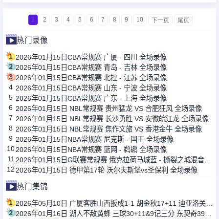
1
2
3
4
5
6
7
8
9
10
下一页
尾页
热门录像
1
2026年01月15日CBA常规赛 广厦 - 四川 全场录像
2
2026年01月15日CBA常规赛 青岛 - 吉林 全场录像
3
2026年01月15日CBA常规赛 北控 - 江苏 全场录像
4
2026年01月15日CBA常规赛 山东 - 宁波 全场录像
5
2026年01月15日CBA常规赛 广东 - 上海 全场录像
6
2026年01月15日 NBL常规赛 贵州猛龙 VS 合肥狂风 全场录像
7
2026年01月15日 NBL常规赛 长沙勇胜 VS 安徽皖江龙 全场录像
8
2026年01月15日 NBL常规赛 焦作文旅 VS 香港金牛 全场录像
9
2026年01月15日NBA常规赛 尼克斯 - 国王 全场录像
10
2026年01月15日NBA常规赛 篮网 - 鹈鹕 全场录像
11
2026年01月15日G联赛常规赛 俄克拉荷马城蓝 - 撕裂之城混音 全场录像
12
2026年01月15日 德甲第17轮 沃尔夫斯堡vs圣保利 全场录像
热门集锦
1
2026年05月10日 广厦客胜山西扳成1-1 胡金秋17+11 迪亚洛关键上篮不中
2
2026年01月16日 湖人不敌黄蜂 三球30+11&9记三分 东契奇39分 詹姆斯29+9+6