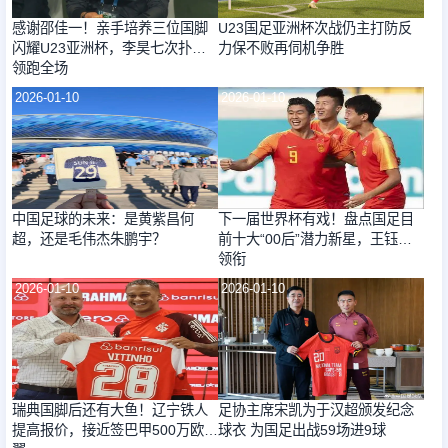
感谢邵佳一！亲手培养三位国脚
U23国足亚洲杯次战仍主打防反
闪耀U23亚洲杯，李昊七次扑救
力保不败再伺机争胜
领跑全场
2026-01-10
2026-01-10
中国足球的未来：是黄紫昌何
下一届世界杯有戏！盘点国足目
超，还是毛伟杰朱鹏宇？
前十大“00后”潜力新星，王钰栋
领衔
2026-01-10
2026-01-10
瑞典国脚后还有大鱼！辽宁铁人
足协主席宋凯为于汉超颁发纪念
提高报价，接近签巴甲500万欧飞
球衣 为国足出战59场进9球