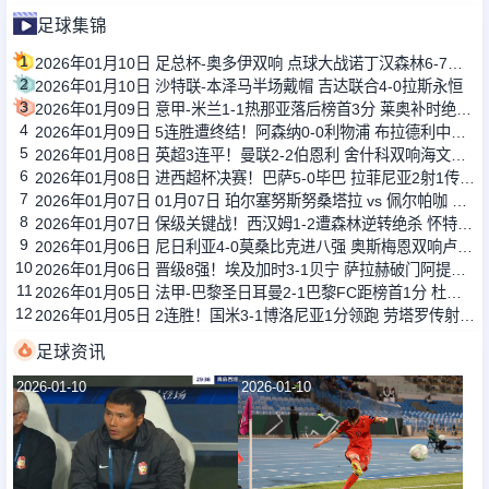
足球集锦
1
2026年01月10日 足总杯-奥多伊双响 点球大战诺丁汉森林6-7雷克瑟姆
2
2026年01月10日 沙特联-本泽马半场戴帽 吉达联合4-0拉斯永恒
3
2026年01月09日 意甲-米兰1-1热那亚落后榜首3分 莱奥补时绝平普利西奇进球被吹
4
2026年01月09日 5连胜遭终结！阿森纳0-0利物浦 布拉德利中框+伤退因卡皮耶伤退
5
2026年01月08日 英超3连平！曼联2-2伯恩利 舍什科双响海文乌龙 弗莱彻无缘开门红
6
2026年01月08日 进西超杯决赛！巴萨5-0毕巴 拉菲尼亚2射1传 费尔明巴德吉2传1射
7
2026年01月07日 01月07日 珀尔塞努斯努桑塔拉 vs 佩尔帕咖 全场集锦战报统计
8
2026年01月07日 保级关键战！西汉姆1-2遭森林逆转绝杀 怀特89分钟点射制胜
9
2026年01月06日 尼日利亚4-0莫桑比克进八强 奥斯梅恩双响卢克曼、亚当斯1射2传
10
2026年01月06日 晋级8强！埃及加时3-1贝宁 萨拉赫破门阿提亚传射 马尔穆什失单刀
11
2026年01月05日 法甲-巴黎圣日耳曼2-1巴黎FC距榜首1分 杜埃破门登贝莱建功
12
2026年01月05日 2连胜！国米3-1博洛尼亚1分领跑 劳塔罗传射泽林斯基、图拉姆建功
足球资讯
2026-01-10
2026-01-10