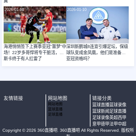
翼
2026-01-10
2026-01-10
海港悄悄签下上赛季亚冠“噩梦”中
深圳新鹏城8连宣引爆足坛，保级
场！22岁多哥悍将专干脏活，奥
球队变成金凤凰，他们是准备夺
斯卡终于有人扛雷了
亚冠资格吗？
友情链接
网站地图
链接分类
网站地图
篮球直播
篮球录像
篮球直播
篮球新闻
足球直播
足球直播
足球录像
英超
西甲
意甲
德甲
法甲
中超
Copyright ©
2026
360直播吧
. 360直播吧 All Rights Reserved. 版权所