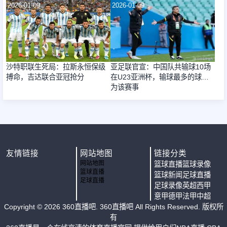
2026-01-09
2026-01-09
沙特职联生死局：拉斯永恒保级
亚足联官宣：中国队共输球10场
搏命，吉达联合亚冠抢分
在U23亚洲杯，输球最多的球队
为该赛事
友情链接
网站地图
链接分类
网站地图
篮球直播
篮球录像
篮球直播
篮球新闻
足球直播
足球直播
足球录像
英超
西甲
意甲
德甲
法甲
中超
Copyright ©
2026
360直播吧
. 360直播吧 All Rights Reserved. 版权所
有