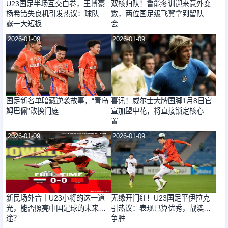
U23国足半场互交白卷，王博豪
双核归队！鲁能冬训迎来意外变
杨希错失良机引发热议：球队暴
数，两位国足级飞翼拿到留队机
露一大短板
会
2026-01-09
2026-01-09
国足新名单暗藏逆袭故事，“青岛
喜讯！威尔士大牌国脚1月8日官
姆巴佩”改换门庭
宣加盟申花，将直接锁定核心位
置
2026-01-09
2026-01-09
新民场外音｜U23小将的这一道
无缘开门红！U23国足平伊拉克
光，能否照亮中国足球的未来征
引热议：表现已算优秀，战澳需
途？
争胜