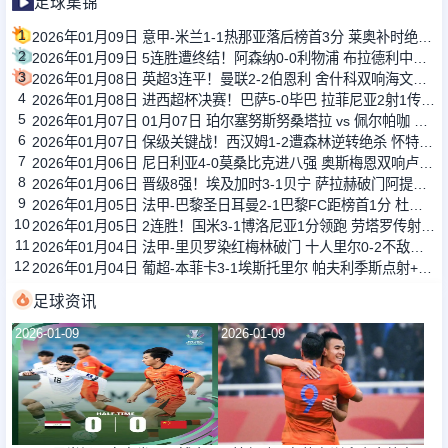
足球集锦
1
2026年01月09日 意甲-米兰1-1热那亚落后榜首3分 莱奥补时绝平普利西奇进球被吹
2
2026年01月09日 5连胜遭终结！阿森纳0-0利物浦 布拉德利中框+伤退因卡皮耶伤退
3
2026年01月08日 英超3连平！曼联2-2伯恩利 舍什科双响海文乌龙 弗莱彻无缘开门红
4
2026年01月08日 进西超杯决赛！巴萨5-0毕巴 拉菲尼亚2射1传 费尔明巴德吉2传1射
5
2026年01月07日 01月07日 珀尔塞努斯努桑塔拉 vs 佩尔帕咖 全场集锦战报统计
6
2026年01月07日 保级关键战！西汉姆1-2遭森林逆转绝杀 怀特89分钟点射制胜
7
2026年01月06日 尼日利亚4-0莫桑比克进八强 奥斯梅恩双响卢克曼、亚当斯1射2传
8
2026年01月06日 晋级8强！埃及加时3-1贝宁 萨拉赫破门阿提亚传射 马尔穆什失单刀
9
2026年01月05日 法甲-巴黎圣日耳曼2-1巴黎FC距榜首1分 杜埃破门登贝莱建功
10
2026年01月05日 2连胜！国米3-1博洛尼亚1分领跑 劳塔罗传射泽林斯基、图拉姆建功
11
2026年01月04日 法甲-里贝罗染红梅林破门 十人里尔0-2不敌雷恩
12
2026年01月04日 葡超-本菲卡3-1埃斯托里尔 帕夫利季斯点射+戴帽
足球资讯
2026-01-09
2026-01-09