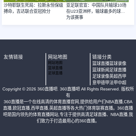
沙特职联生死局：拉斯永恒保级
亚足联官宣：中国队共输球10场
搏命，吉达联合亚冠抢分
在U23亚洲杯，输球最多的球队
为该赛事
友情链接
网站地图
链接分类
网站地图
篮球直播
篮球录像
篮球直播
篮球新闻
足球直播
足球直播
足球录像
英超
西甲
意甲
德甲
法甲
中超
Copyright ©
2026
360直播吧
. 360直播吧 All Rights Reserved. 版权所
有
360直播是一个在线高清的体育直播官网,提供给用户们NBA直播,CBA
直播,欧冠直播,西甲直播,英超直播等各大热门体育联赛直播。360直播
吧是国内领先的体育直播网站,专注于提供高清足球直播、NBA直播,我
们致力于打造最用心的360直播。