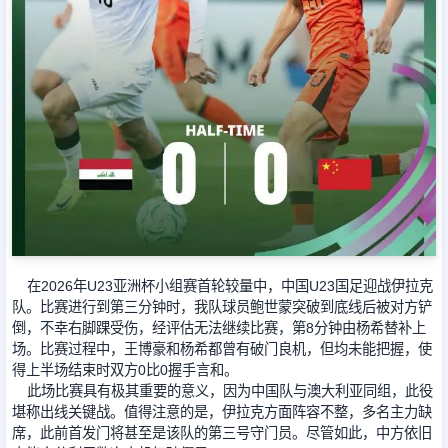
足球新闻
篮球新闻
在2026年U23亚洲杯小组赛首轮较量中，中国U23国足迎战伊拉克
队。比赛进行到第三分钟时，我队球员鲍世蒙突破到底线后被对方铲
倒，不幸右脚踝受伤，经评估无法继续比赛，第8分钟由杨希替补上
场。比赛过程中，王博豪和杨希都曾有破门良机，但均未能把握，使
得上半场结束时双方0比0握手言和。
此场比赛具有极其重要的意义，因为中国队与澳大利亚同组，此役
堪称出线关键战。值得注意的是，伊拉克方面阵容不整，多名主力缺
席，此前首发门将甚至是该队的第三号守门员。尽管如此，中方依旧