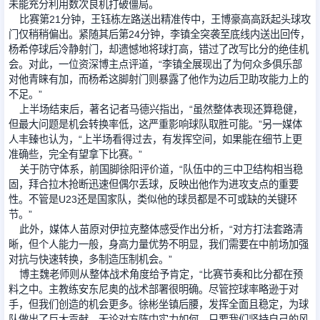
未能充分利用数次良机打破僵局。
比赛第21分钟，王钰栋左路送出精准传中，王博豪高高跃起头球攻
门仅稍稍偏出。紧随其后第24分钟，李镇全突袭至底线内送出回传，
杨希停球后冷静射门，却遗憾地将球打高，错过了改写比分的绝佳机
会。对此，一位资深博主点评道，“李镇全展现出了为何众多俱乐部
对他青睐有加，而杨希这脚射门则暴露了他作为边后卫助攻能力上的
不足。”
上半场结束后，著名记者马德兴指出，“虽然整体表现还算稳健，
但最大问题是机会转换率低，这严重影响球队取胜可能。”另一媒体
人丰臻也认为，“上半场看得过去，有发挥空间，如果能在细节上更
准确些，完全有望拿下比赛。”
关于防守体系，前国脚徐阳评价道，“队伍中的三中卫结构相当稳
固，拜合拉木抢断迅速但偶尔丢球，反映出他作为进攻支点的重要
性。不管是U23还是国家队，类似他的球员都是不可或缺的关键环
节。”
此外，媒体人苗原对伊拉克整体感受作出分析，“对方打法套路清
晰，但个人能力一般，身高力量优势不明显，我们需要在中前场加强
对抗与快速转换，多制造压制机会。”
博主魏老师则从整体战术角度给予肯定，“比赛节奏和比分都在预
料之中。主教练安东尼奥的战术部署很明确。尽管控球率略逊于对
手，但我们创造的机会更多。徐彬坐镇后腰，发挥全面且稳定，为球
队做出了巨大贡献。无论对方阵中实力如何，只要我们坚持自己的风