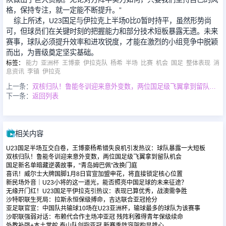
格，保持专注，就一定能不断提升。”
综上所述，U23国足与伊拉克上半场0比0暂时持平，虽然形势尚
可，但球员们在关键时刻的把握能力和部分技术短板暴露无遗。未来
赛事，球队必须提升效率和进攻锐度，才能在激烈的小组竞争中脱颖
而出，为晋级奠定坚实基础。
标签
：
能力
亚洲杯
王博豪
伊拉克队
杨希
半场
比赛
机会
国足
整体表现
消
息资讯
李镇
伊拉克
上一条：
双核归队！鲁能冬训迎来意外变数，两位国足级飞翼拿到留队机会
下一条：
返回列表
相关内容
U23国足半场互交白卷，王博豪杨希错失良机引发热议：球队暴露一大短板
双核归队！鲁能冬训迎来意外变数，两位国足级飞翼拿到留队机会
国足新名单暗藏逆袭故事，“青岛姆巴佩”改换门庭
喜讯！威尔士大牌国脚1月8日官宣加盟申花，将直接锁定核心位置
新民场外音｜U23小将的这一道光，能否照亮中国足球的未来征途？
无缘开门红！U23国足平伊拉克引热议：表现已算优秀，战澳需争胜
沙特职联生死局：拉斯永恒保级搏命，吉达联合亚冠抢分
亚足联官宣：中国队共输球10场在U23亚洲杯，输球最多的球队为该赛事
沙职联强弱对话：布赖代合作主场冲亚冠 残阵利雅得青年保级续命
外教补强+本土掌舵 泰山队剑指亚冠 新赛季阵容架构显雄心