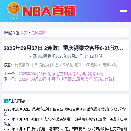
首页
>
当前位置:
首页
足球集锦
足球直播
2025年09月27日 3连败！重庆铜梁龙客场0-3延边龙鼎 张外龙开门黑后卫滑倒送大礼
24
来源:360直播吧
2025年09月27日 17:12
篮球直播
标签
：
比赛集锦
中甲
延边龙鼎
重庆铜梁龙
足球
中国足球
中甲第24轮
上一条：
2025年09月26日 足球之夜-四强的四小时 我的主场
下一条：
2025年09月20日 中冠-重庆春蕾2-1深圳吉祥 张诚点射致胜
足球录像
篮球录像
相关内容
2025年10月02日 近6场仅1胜！国安亚冠0-3麦克阿瑟 后防屡犯错2轮仅获1分垫
足球集锦
底
2025年10月02日 4连平！尤文2-2遭黄潜绝平 加蒂精彩倒钩孔塞桑一条龙卡巴尔
伤退
2025年10月01日 后防低迷！迈阿密3-5芝加哥距榜首7分 梅西抽射中柱苏亚雷斯
篮球集锦