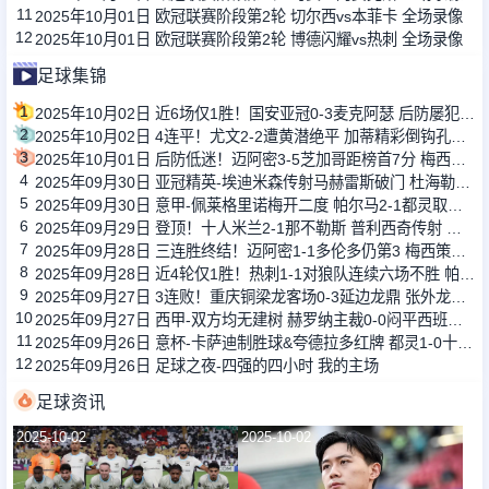
11
2025年10月01日 欧冠联赛阶段第2轮 切尔西vs本菲卡 全场录像
12
2025年10月01日 欧冠联赛阶段第2轮 博德闪耀vs热刺 全场录像
足球集锦
1
2025年10月02日 近6场仅1胜！国安亚冠0-3麦克阿瑟 后防屡犯错2轮仅获1分垫底
2
2025年10月02日 4连平！尤文2-2遭黄潜绝平 加蒂精彩倒钩孔塞桑一条龙卡巴尔伤退
3
2025年10月01日 后防低迷！迈阿密3-5芝加哥距榜首7分 梅西抽射中柱苏亚雷斯双响
4
2025年09月30日 亚冠精英-埃迪米森传射马赫雷斯破门 杜海勒2-2战平吉达国民
5
2025年09月30日 意甲-佩莱格里诺梅开二度 帕尔马2-1都灵取赛季首胜
6
2025年09月29日 登顶！十人米兰2-1那不勒斯 普利西奇传射 埃斯图皮尼安染红+送点
7
2025年09月28日 三连胜终结！迈阿密1-1多伦多仍第3 梅西策动多伦多门将屡献神扑
8
2025年09月28日 近4轮仅1胜！热刺1-1对狼队连续六场不胜 帕利尼亚补时绝平
9
2025年09月27日 3连败！重庆铜梁龙客场0-3延边龙鼎 张外龙开门黑后卫滑倒送大礼
10
2025年09月27日 西甲-双方均无建树 赫罗纳主裁0-0闷平西班牙人
11
2025年09月26日 意杯-卡萨迪制胜球&夸德拉多红牌 都灵1-0十人比萨
12
2025年09月26日 足球之夜-四强的四小时 我的主场
足球资讯
2025-10-02
2025-10-02