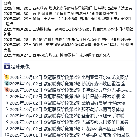
双响
2025年09月30日 亚冠精英-埃迪米森传射马赫雷斯破门 杜海勒2-2战平吉达国民
2025年09月30日 意甲-佩莱格里诺梅开二度 帕尔马2-1都灵取赛季首胜
足球新闻
2025年09月29日 登顶！十人米兰2-1那不勒斯 普利西奇传射 埃斯图皮尼安染红
+送点
2025年09月28日 三连胜终结！迈阿密1-1多伦多仍第3 梅西策动多伦多门将屡献
篮球新闻
神扑
2025年09月28日 近4轮仅1胜！热刺1-1对狼队连续六场不胜 帕利尼亚补时绝平
2025年09月27日 3连败！重庆铜梁龙客场0-3延边龙鼎 张外龙开门黑后卫滑倒送
大礼
2025年09月27日 西甲-双方均无建树 赫罗纳主裁0-0闷平西班牙人
足球录像
1
2025年10月02日 欧冠联赛阶段第2轮 比利亚雷亚尔vs尤文图斯 全场录像
2
2025年10月02日 欧冠联赛阶段第2轮 勒沃库森vs埃因霍温 全场录像
3
2025年10月02日 欧冠联赛阶段第2轮 多特蒙德vs毕尔巴鄂竞技 全场录像
4
2025年10月02日 欧冠联赛阶段第2轮 卡拉巴赫vs哥本哈根 全场录像
5
2025年10月02日 欧冠联赛阶段第2轮 摩纳哥vs曼城 全场录像
6
2025年10月02日 欧冠联赛阶段第2轮 那不勒斯vs葡萄牙体育 全场录像
7
2025年10月02日 欧冠联赛阶段第2轮 圣吉罗斯vs纽卡斯尔联 全场录像
8
2025年10月02日 欧冠联赛阶段第2轮 巴塞罗那vs巴黎圣日耳曼 全场录像
9
2025年10月02日 欧冠联赛阶段第2轮 阿森纳vs奥林匹亚科斯 全场录像
10
2025年10月01日 欧冠联赛阶段第2轮 马赛vs阿贾克斯 全场录像