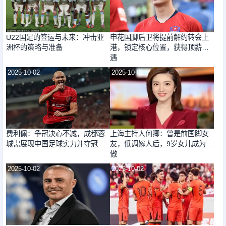
U22国足的签运与未来：冲击亚
申花国脚后卫将提前解约转会上
洲杯的策略与准备
港，锁定核心位置，获得顶薪待
遇
2025-10-02
2025-10-02
费利佩：争冠决心不减，成都蓉
上海主持人何卿：曾是前国脚女
城需展现中国足球实力并夺冠
友，低调嫁人后，9岁女儿成为骄
傲
2025-10-02
2025-10-02