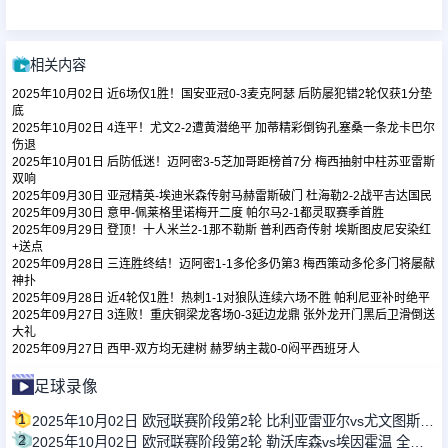
足球新闻
相关内容
2025年10月02日 近6场仅1胜！国安亚冠0-3麦克阿瑟 后防屡犯错2轮仅获1分垫
篮球新闻
底
2025年10月02日 4连平！尤文2-2遭黄潜绝平 加蒂精彩倒钩孔塞桑一条龙卡巴尔
伤退
2025年10月01日 后防低迷！迈阿密3-5芝加哥距榜首7分 梅西抽射中柱苏亚雷斯
双响
2025年09月30日 亚冠精英-埃迪米森传射马赫雷斯破门 杜海勒2-2战平吉达国民
2025年09月30日 意甲-佩莱格里诺梅开二度 帕尔马2-1都灵取赛季首胜
2025年09月29日 登顶！十人米兰2-1那不勒斯 普利西奇传射 埃斯图皮尼安染红
+送点
2025年09月28日 三连胜终结！迈阿密1-1多伦多仍第3 梅西策动多伦多门将屡献
神扑
2025年09月28日 近4轮仅1胜！热刺1-1对狼队连续六场不胜 帕利尼亚补时绝平
2025年09月27日 3连败！重庆铜梁龙客场0-3延边龙鼎 张外龙开门黑后卫滑倒送
大礼
2025年09月27日 西甲-双方均无建树 赫罗纳主裁0-0闷平西班牙人
足球录像
1
2025年10月02日 欧冠联赛阶段第2轮 比利亚雷亚尔vs尤文图斯 全场录像
2
2025年10月02日 欧冠联赛阶段第2轮 勒沃库森vs埃因霍温 全场录像