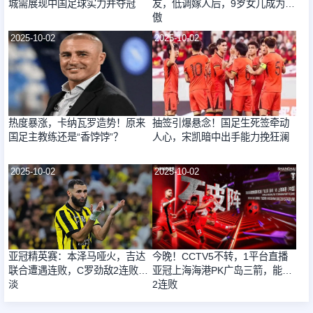
城需展现中国足球实力并夺冠
友，低调嫁人后，9岁女儿成为骄
傲
2025-10-02
2025-10-02
热度暴涨，卡纳瓦罗造势！原来
抽签引爆悬念！国足生死签牵动
国足主教练还是“香饽饽”？
人心，宋凯暗中出手能力挽狂澜
2025-10-02
2025-10-02
亚冠精英赛：本泽马哑火，吉达
今晚！CCTV5不转，1平台直播
联合遭遇连败，C罗劲敌2连败惨
亚冠上海海港PK广岛三箭，能否
淡
2连败