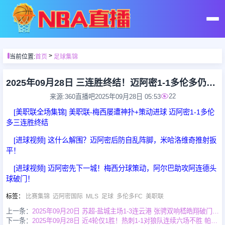
首页
>
当前位置:
首页
足球集锦
足球直播
2025年09月28日 三连胜终结！迈阿密1-1多伦多仍第3 梅西策动多伦多门将屡献神扑
22
来源:360直播吧
2025年09月28日 05:53
篮球直播
[美职联全场集锦] 美职联-梅西屡遭神扑+策动进球 迈阿密1-1多伦
多三连胜终结
足球录像
[进球视频] 这什么解围？迈阿密后防自乱阵脚，米哈洛维奇推射扳
平！
篮球录像
[进球视频] 迈阿密先下一城！梅西分球策动，阿尔巴助攻阿连德头
球破门！
足球集锦
标签
：
比赛集锦
迈阿密国际
MLS
足球
多伦多FC
美职联
上一条：
2025年09月20日 苏超-盐城主场1-3连云港 张骋双响嵇皓翔破门童心建功
下一条：
2025年09月28日 近4轮仅1胜！热刺1-1对狼队连续六场不胜 帕利尼亚补时绝平
篮球集锦