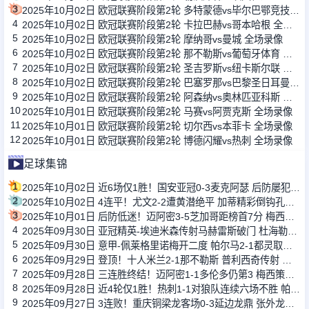
3
2025年10月02日 欧冠联赛阶段第2轮 多特蒙德vs毕尔巴鄂竞技 全场录像
4
2025年10月02日 欧冠联赛阶段第2轮 卡拉巴赫vs哥本哈根 全场录像
5
2025年10月02日 欧冠联赛阶段第2轮 摩纳哥vs曼城 全场录像
6
2025年10月02日 欧冠联赛阶段第2轮 那不勒斯vs葡萄牙体育 全场录像
7
2025年10月02日 欧冠联赛阶段第2轮 圣吉罗斯vs纽卡斯尔联 全场录像
8
2025年10月02日 欧冠联赛阶段第2轮 巴塞罗那vs巴黎圣日耳曼 全场录像
9
2025年10月02日 欧冠联赛阶段第2轮 阿森纳vs奥林匹亚科斯 全场录像
10
2025年10月01日 欧冠联赛阶段第2轮 马赛vs阿贾克斯 全场录像
11
2025年10月01日 欧冠联赛阶段第2轮 切尔西vs本菲卡 全场录像
12
2025年10月01日 欧冠联赛阶段第2轮 博德闪耀vs热刺 全场录像
足球集锦
1
2025年10月02日 近6场仅1胜！国安亚冠0-3麦克阿瑟 后防屡犯错2轮仅获1分垫底
2
2025年10月02日 4连平！尤文2-2遭黄潜绝平 加蒂精彩倒钩孔塞桑一条龙卡巴尔伤退
3
2025年10月01日 后防低迷！迈阿密3-5芝加哥距榜首7分 梅西抽射中柱苏亚雷斯双响
4
2025年09月30日 亚冠精英-埃迪米森传射马赫雷斯破门 杜海勒2-2战平吉达国民
5
2025年09月30日 意甲-佩莱格里诺梅开二度 帕尔马2-1都灵取赛季首胜
6
2025年09月29日 登顶！十人米兰2-1那不勒斯 普利西奇传射 埃斯图皮尼安染红+送点
7
2025年09月28日 三连胜终结！迈阿密1-1多伦多仍第3 梅西策动多伦多门将屡献神扑
8
2025年09月28日 近4轮仅1胜！热刺1-1对狼队连续六场不胜 帕利尼亚补时绝平
9
2025年09月27日 3连败！重庆铜梁龙客场0-3延边龙鼎 张外龙开门黑后卫滑倒送大礼