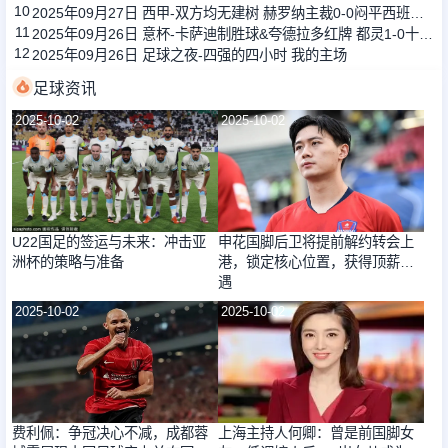
10
2025年09月27日 西甲-双方均无建树 赫罗纳主裁0-0闷平西班牙人
11
2025年09月26日 意杯-卡萨迪制胜球&夸德拉多红牌 都灵1-0十人比萨
12
2025年09月26日 足球之夜-四强的四小时 我的主场
足球资讯
2025-10-02
2025-10-02
U22国足的签运与未来：冲击亚
申花国脚后卫将提前解约转会上
洲杯的策略与准备
港，锁定核心位置，获得顶薪待
遇
2025-10-02
2025-10-02
费利佩：争冠决心不减，成都蓉
上海主持人何卿：曾是前国脚女