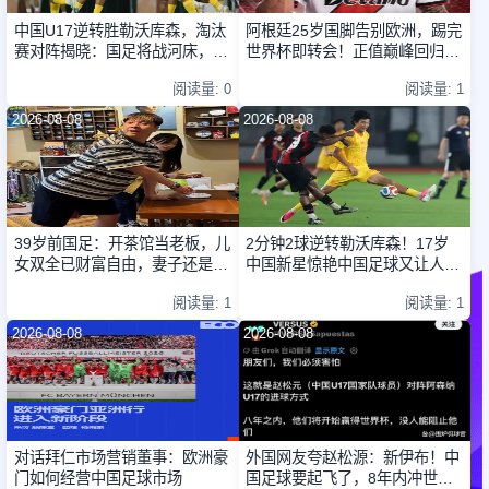
中国U17逆转胜勒沃库森，淘汰
阿根廷25岁国脚告别欧洲，踢完
赛对阵揭晓：国足将战河床，上
世界杯即转会！正值巅峰回归阿
海迎战阿森纳
超
阅读量: 0
阅读量: 1
2026-08-08
2026-08-08
39岁前国足：开茶馆当老板，儿
2分钟2球逆转勒沃库森！17岁
女双全已财富自由，妻子还是黄
中国新星惊艳中国足球又让人看
圣依朋友
到了希望
阅读量: 1
阅读量: 1
2026-08-08
2026-08-08
对话拜仁市场营销董事：欧洲豪
外国网友夸赵松源：新伊布！中
门如何经营中国足球市场
国足球要起飞了，8年内冲世界