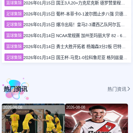
篮球集锦
2026年01月15日 国王3人20+力克尼克斯 德罗赞里程碑 威少11助 布伦森伤退
足球集锦
2026年01月15日 葡杯-本菲卡0-1波尔图止步八强 贝德纳雷克制胜帕夫利季斯失良机
足球集锦
2026年01月15日 爆冷出局！皇马2-3遭西乙队阿尔瓦塞特补时绝杀 无缘国王杯8强
篮球集锦
2026年01月14日 NCAA常规赛 加州圣玛丽大学 82 - 68 旧金山大学 全场集锦
篮球集锦
2026年01月14日 勇士大胜开拓者 杨瀚森3分2板 巴特勒16+6+5 库里9中2送11助
足球集锦
2026年01月14日 国王杯-马竞1-0拉科鲁尼亚 格列兹曼十分角任意球破门+远射中横梁
热门资讯
热门资讯
2026-08-08
2026-08-08