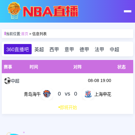
首页
当前位置:
首页
> 信息列表
足球直播
360直播吧
英超
西甲
意甲
德甲
法甲
中超
篮球直播
赛事
时间
对阵
状态
08-08 19:00
中超
足球录像
0
vs
0
青岛海牛
上海申花
篮球录像
即将开始
足球集锦
篮球集锦