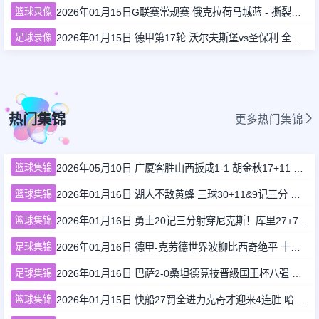
篮球录像
2026年01月15日G联赛常规赛 俄克拉荷马城蓝 - 撕裂之城混音 全场录像
足球录像
2026年01月15日 德甲第17轮 沃尔夫斯堡vs圣保利 全场录像
热门集锦
更多热门集锦
篮球集锦
2026年05月10日 广厦客胜山西扳成1-1 胡金秋17+11 迪亚洛关键上篮不中
篮球集锦
2026年01月16日 湖人不敌黄蜂 三球30+11&9记三分 东契奇39分 詹姆斯29+9+6
篮球集锦
2026年01月16日 勇士20记三分射穿尼克斯！库里27+7 巴特勒32+8 穆迪三分9中7
足球集锦
2026年01月16日 德甲-克劳德世界波柳比西奇绝平 十人柏林联合1-1奥格斯堡
足球集锦
2026年01月16日 巴萨2-0桑坦德竞技晋级国王杯八强 费兰单刀球破门亚马尔建功
篮球集锦
2026年01月15日 快船27罚全进力克奇才迎来4连胜 哈登22+5+8 伦纳德33分4断