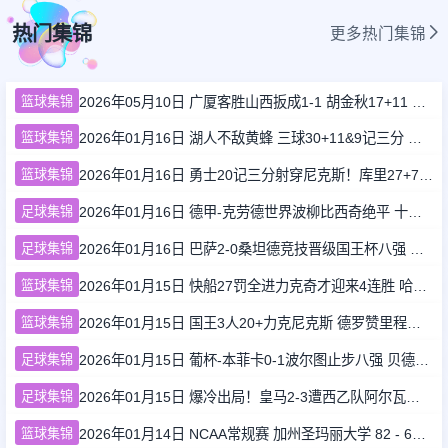
热门集锦
更多热门集锦
篮球集锦
2026年05月10日 广厦客胜山西扳成1-1 胡金秋17+11 迪亚洛关键上篮不中
篮球集锦
2026年01月16日 湖人不敌黄蜂 三球30+11&9记三分 东契奇39分 詹姆斯29+9+6
篮球集锦
2026年01月16日 勇士20记三分射穿尼克斯！库里27+7 巴特勒32+8 穆迪三分9中7
足球集锦
2026年01月16日 德甲-克劳德世界波柳比西奇绝平 十人柏林联合1-1奥格斯堡
足球集锦
2026年01月16日 巴萨2-0桑坦德竞技晋级国王杯八强 费兰单刀球破门亚马尔建功
篮球集锦
2026年01月15日 快船27罚全进力克奇才迎来4连胜 哈登22+5+8 伦纳德33分4断
篮球集锦
2026年01月15日 国王3人20+力克尼克斯 德罗赞里程碑 威少11助 布伦森伤退
足球集锦
2026年01月15日 葡杯-本菲卡0-1波尔图止步八强 贝德纳雷克制胜帕夫利季斯失良机
足球集锦
2026年01月15日 爆冷出局！皇马2-3遭西乙队阿尔瓦塞特补时绝杀 无缘国王杯8强
篮球集锦
2026年01月14日 NCAA常规赛 加州圣玛丽大学 82 - 68 旧金山大学 全场集锦