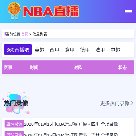
首页
当前位置:
首页
> 信息列表
足球直播
360直播吧
英超
西甲
意甲
德甲
法甲
中超
篮球直播
赛事
时间
对阵
状态
足球录像
篮球录像
热门录像
更多热门录像
足球集锦
篮球录像
2026年01月15日CBA常规赛 广厦 - 四川 全场录像
篮球集锦
篮球录像
2026年01月15日CBA常规赛 青岛 - 吉林 全场录像