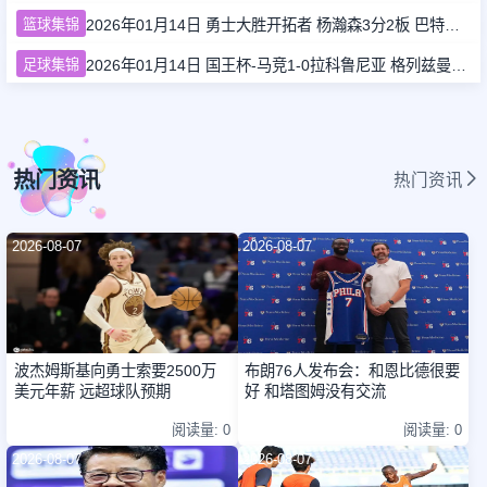
篮球集锦
2026年01月14日 勇士大胜开拓者 杨瀚森3分2板 巴特勒16+6+5 库里9中2送11助
足球集锦
2026年01月14日 国王杯-马竞1-0拉科鲁尼亚 格列兹曼十分角任意球破门+远射中横梁
热门资讯
热门资讯
2026-08-07
2026-08-07
波杰姆斯基向勇士索要2500万
布朗76人发布会：和恩比德很要
美元年薪 远超球队预期
好 和塔图姆没有交流
阅读量: 0
阅读量: 0
2026-08-07
2026-08-07