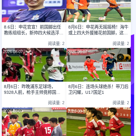
8.6日：申花官宣！前国脚出任
8月6日：申花再无摇摇椅！海牛
教练组组长，新帅四大候选浮
或上四大外援摧花前国脚，这套
出，于汉超救火？
阵容踢中甲都困难
阅读量: 2
阅读量: 2
2026-08-07
2026-08-07
8月6日：昨晚浦东足球场，
8月6日：连场头球绝杀！带刀后
9328人前，枪手主帅竟称国足
卫闪耀，U17国足1
未来是他
阅读量: 2
阅读量: 2
2026-08-07
2026-08-07